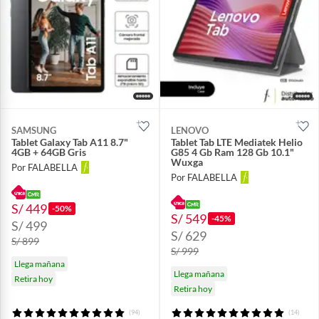
SAMSUNG
LENOVO
Tablet Galaxy Tab A11 8.7"
Tablet Tab LTE Mediatek Helio
4GB + 64GB Gris
G85 4 Gb Ram 128 Gb 10.1"
Wuxga
Por FALABELLA
Por FALABELLA
S/ 449
-50%
S/ 549
-45%
S/ 499
S/ 629
S/ 899
S/ 999
Llega mañana
Llega mañana
Retira hoy
Retira hoy
(94)
(14)