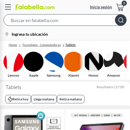
Inicia sesión
Search
Bar
location-
Ingresa tu ubicación
icon
Home
Tecnología - Computadoras
Tablets
Lenovo
Apple
Samsung
Xiaomi
Honor
Amazon
H
Tablets
Resultados
(
2728
)
Retira hoy
Llega mañana
Retira mañana