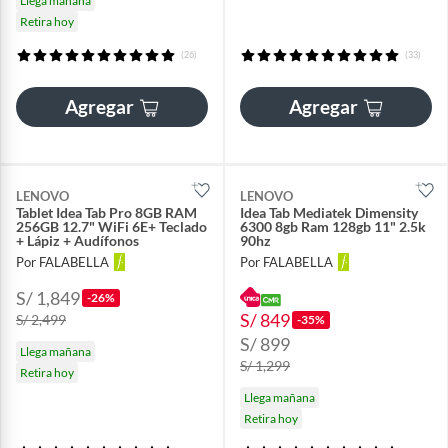
Llega mañana
Retira hoy
(26)
(33)
Agregar
Agregar
LENOVO
LENOVO
Tablet Idea Tab Pro 8GB RAM
Idea Tab Mediatek Dimensity
256GB 12.7" WiFi 6E+ Teclado
6300 8gb Ram 128gb 11" 2.5k
+ Lápiz + Audífonos
90hz
Por FALABELLA
Por FALABELLA
S/ 1,849
-26%
S/ 849
S/ 2,499
-35%
S/ 899
Llega mañana
S/ 1,299
Retira hoy
Llega mañana
Retira hoy