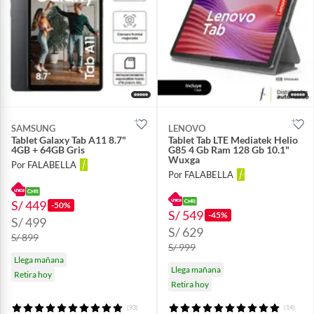
SAMSUNG
LENOVO
Tablet Galaxy Tab A11 8.7"
Tablet Tab LTE Mediatek Helio
4GB + 64GB Gris
G85 4 Gb Ram 128 Gb 10.1"
Wuxga
Por FALABELLA
Por FALABELLA
S/ 449
-50%
S/ 549
-45%
S/ 499
S/ 629
S/ 899
S/ 999
Llega mañana
Llega mañana
Retira hoy
Retira hoy
(93)
(14)