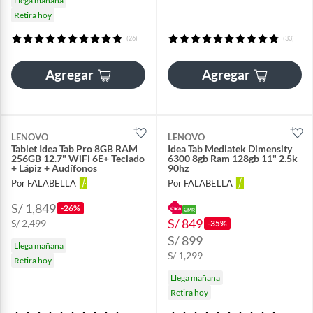
Llega mañana
Retira hoy
(26)
(33)
Agregar
Agregar
LENOVO
LENOVO
Tablet Idea Tab Pro 8GB RAM
Idea Tab Mediatek Dimensity
256GB 12.7" WiFi 6E+ Teclado
6300 8gb Ram 128gb 11" 2.5k
+ Lápiz + Audífonos
90hz
Por FALABELLA
Por FALABELLA
S/ 1,849
-26%
S/ 849
S/ 2,499
-35%
S/ 899
Llega mañana
S/ 1,299
Retira hoy
Llega mañana
Retira hoy