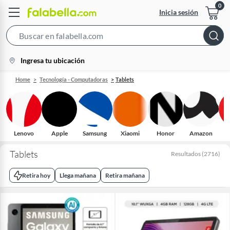
Inicia sesión
Search
Bar
location-
Ingresa tu ubicación
icon
Home
Tecnología - Computadoras
Tablets
Lenovo
Apple
Samsung
Xiaomi
Honor
Amazon
H
Tablets
Resultados
(
2716
)
Retira hoy
Llega mañana
Retira mañana