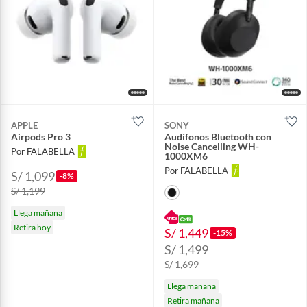
APPLE
SONY
Airpods Pro 3
Audífonos Bluetooth con
Noise Cancelling WH-
Por FALABELLA
1000XM6
Por FALABELLA
S/ 1,099
-8%
S/ 1,199
Llega mañana
Retira hoy
S/ 1,449
-15%
S/ 1,499
S/ 1,699
Llega mañana
Retira mañana