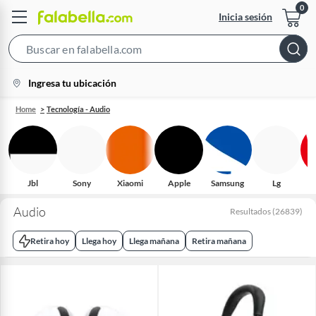
Inicia sesión
Search
Bar
location-
Ingresa tu ubicación
icon
Home
Tecnología - Audio
Jbl
Sony
Xiaomi
Apple
Samsung
Lg
L
Audio
Resultados
(
26839
)
Retira hoy
Llega hoy
Llega mañana
Retira mañana