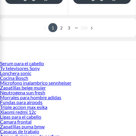
...
1
2
3
200
Serum para el cabello
Tv televisores Sony
Lonchera sonic
Cocina Bosch
Microfono inalambrico sennheiser
Zapatillas beige mujer
Neutrogena sun fresh
Morrales para hombre adidas
Fundas para airpods
Triple accion max esika
Xiaomi redmi 12c
Ligas para el cabello
Camara frontal
Zapatillas puma bmw
Casacas de trabajo