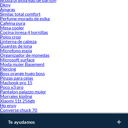
Acqua di gioia eau de parfum
Dkny
Amaras
Similac total comfort
Perfume morado de esika
Cafeina pura
Mesa cooler
Cocina inresa 4 hornillas
Polos crop
Linterna de cabeza
Guantes de lona
Microfono espia
Organizador de monedas
Microsoft surface
Moda mujer Basement
Piercing
Boss orange hugo boss
Pinzas para cejas
Macbook pro 15
Poco x3 pro
Pantalon palazzo mujer
Morrales kipling
Xiaomi 11t 256gb
Hp envy
Converse chuck 70
Te ayudamos