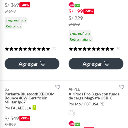
S/ 369
-38%
S/ 199
S/ 599
-50%
S/ 229
Llega mañana
S/ 399
Retira hoy
Llega mañana
Retira mañana
(61)
(84)
Agregar
Agregar
LG
APPLE
Parlante Bluetooth XBOOM
AirPods Pro 3 gen con funda
Bounce 40W Certifición
de carga MagSafe USB-C
Militar Ip67
Por Movi FBF USA PE
Por FALABELLA
S/ 549
-39%
S/ 899