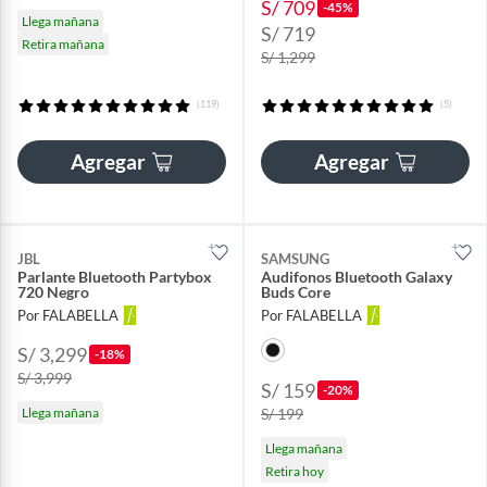
S/ 709
-45%
Llega mañana
S/ 719
Retira mañana
S/ 1,299
(119)
(5)
Agregar
Agregar
JBL
SAMSUNG
Parlante Bluetooth Partybox
Audifonos Bluetooth Galaxy
720 Negro
Buds Core
Por FALABELLA
Por FALABELLA
S/ 3,299
-18%
S/ 3,999
S/ 159
-20%
Llega mañana
S/ 199
Llega mañana
Retira hoy