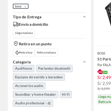
bose
Tipo de Entrega
Envío a domicilio
Llega mañana
Retiro en un punto
Retira hoy
Retira mañana
BOSE
S1 Parl
Categoría
Por FAL
Audífonos
Parlantes bluetooth
S/ 2,4
Equipos de sonido y karaokes
S/ 2,5
Accesorios audio
S/ 3,599
Soundbar y home theater
Hi-fi
Llega m
Retira 
Audio profesional - dj