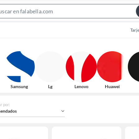
Search
Bar
Tarj
Samsung
Lg
Lenovo
Huawei
r por
:
endados