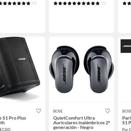
(7)
(1)
BOSE
BOS
e S1 Pro Plus
QuietComfort Ultra
Parl
oth
Auriculares inalámbricos 2ª
S1 
generación - Negro
TECDD
Por