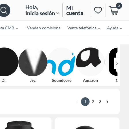
0
Hola
,
Mi
cuenta
Inicia sesión
eta CMR
Vende y comisiona
Venta telefónica
Ayuda
Dji
Jvc
Soundcore
Amazon
Qcy
1
2
3