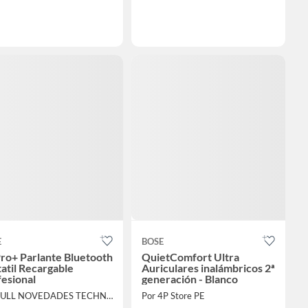
E
BOSE
ro+ Parlante Bluetooth
QuietComfort Ultra
atil Recargable
Auriculares inalámbricos 2ª
esional
generación - Blanco
Por FULL NOVEDADES TECHNOLOGY E.I.R.L.
Por 4P Store PE