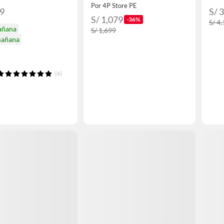
Por 4P Store PE
99
S/ 
S/ 1,079
-36%
S/ 4
añana
S/ 1,699
mañana
(6)