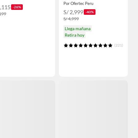
Por Ofertec Peru
3,115
-26%
S/ 2,999
-40%
,199
S/ 4,999
Llega mañana
Retira hoy
(221)