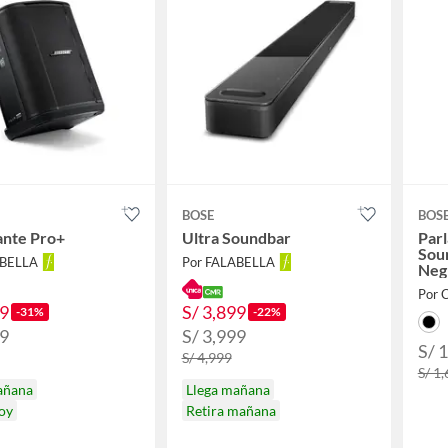
BOSE
BOS
ante Pro+
Ultra Soundbar
Parl
Soun
ABELLA
Por FALABELLA
Neg
Por 
99
S/ 3,899
-31%
-22%
99
S/ 3,999
S/ 
S/ 4,999
S/ 1
añana
Llega mañana
hoy
Retira mañana