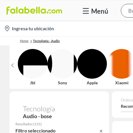
Menú
location-
Ingresa tu ubicación
icon
Home
Tecnología - Audio
Jbl
Sony
Apple
Xiaomi
Ordena
Recom
Tecnología
Audio - bose
Resultados
(
131
)
Filtro seleccionado