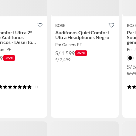
BOSE
BOS
mfort Ultra 2ª
Audífonos QuietComfort
Parl
o Audífonos
Ultra Headphones Negro
Soun
ricos - Deserto
gen
Por Gamers PE
o
tore PE
Por 
S/ 1,599
-36%
79
-39%
S/ 2,499
S/ 
S/ 7
(1)