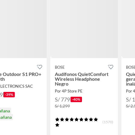
BOSE
BOS
te Outdoor S1 PRO+
Audífonos QuietComfort
Qui
oth
Wireless Headphone
ger
Negro
inal
 ELECTRONICS SAC
Viol
Por 4P Store PE
Por 
49
-39%
S/ 779
S/ 
-40%
S/ 1,299
S/ 2
añana
mañana
(1570)