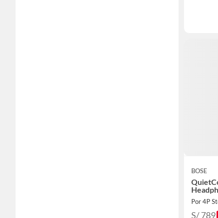
BOSE
QuietC
Headph
Por 4P S
S/ 789