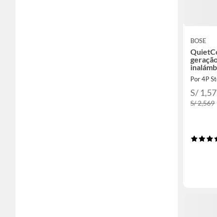
BOSE
QuietCo
geraçã
inalámb
dourad
Por 4P S
S/ 1,5
S/ 2,569