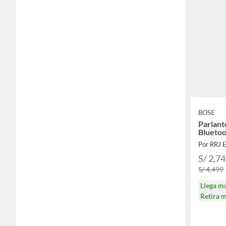
BOSE
Parlan
Blueto
Por RRJ
S/ 2,7
S/ 4,499
Llega m
Retira 