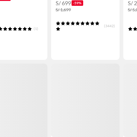
S/ 699
S/ 
-59%
S/ 1,699
S/ 5
(3442)
(1)