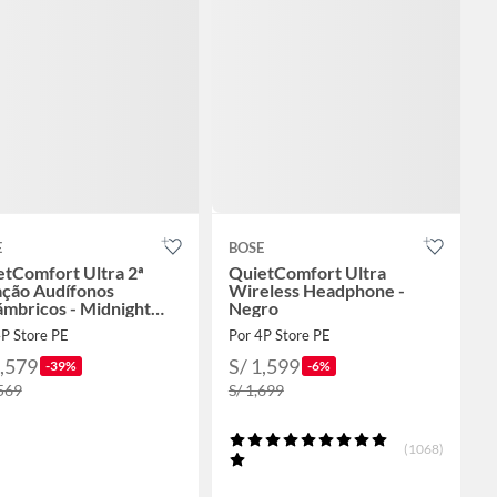
E
BOSE
etComfort Ultra 2ª
QuietComfort Ultra
ação Audífonos
Wireless Headphone -
ámbricos - Midnight
Negro
et
4P Store PE
Por 4P Store PE
1,579
S/ 1,599
-39%
-6%
,569
S/ 1,699
(1068)