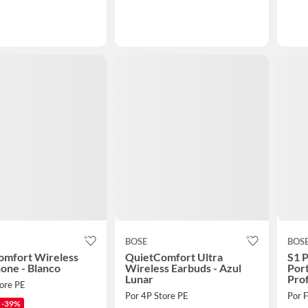
BOSE
BOS
omfort Wireless
QuietComfort Ultra
S1 P
one - Blanco
Wireless Earbuds - Azul
Port
Lunar
Prof
tore PE
Por 4P Store PE
-39%