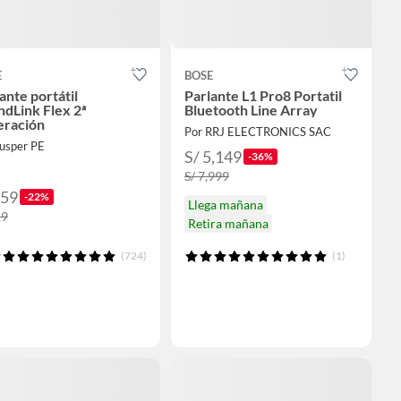
E
BOSE
ante portátil
Parlante L1 Pro8 Portatil
dLink Flex 2ª
Bluetooth Line Array
eración
Por RRJ ELECTRONICS SAC
Jusper PE
S/ 5,149
-36%
S/ 7,999
559
-22%
Llega mañana
19
Retira mañana
(724)
(1)