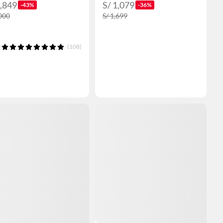
2,849
S/ 1,079
-43%
-36%
,000
S/ 1,699
(108)