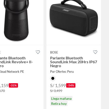
E
BOSE
ante Bluetooth
Parlante Bluetooth
dLink Revolve+ II-
SoundLink Max 20Hrs IP67
ro
Negro
Cloud Network PE
Por Ofertec Peru
1,159
S/ 1,599
-31%
-54%
,670
S/ 3,499
Llega mañana
Retira hoy