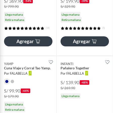
S/ 369.90
S/ 199.90
-54%
-39%
S/ 799.90
S/ 329.90
Llega mañana
Llega mañana
Retira mañana
Retira mañana
(14)
(5)
Agregar
Agregar
YAMP
INFANTI
Cuna Viaje y Corral Tao Yamp.
Pañalero Together
Por FALABELLA
Por FALABELLA
S/ 139.90
-48%
S/ 269.90
S/ 99.90
-44%
S/ 179.90
Llega mañana
Llega mañana
Retira mañana