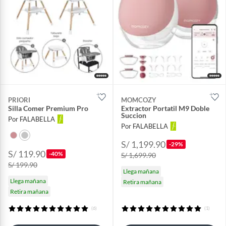
PRIORI
MOMCOZY
Silla Comer Premium Pro
Extractor Portatil M9 Doble
Succion
Por FALABELLA
Por FALABELLA
S/ 1,199.90
-29%
S/ 119.90
-40%
S/ 1,699.90
S/ 199.90
Llega mañana
Llega mañana
Retira mañana
Retira mañana
(6)
(1)