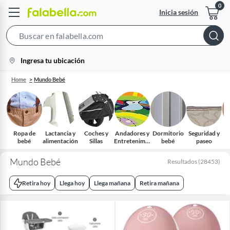
Inicia sesión
Search
Bar
location-
Ingresa tu ubicación
icon
Home
Mundo Bebé
Ropa de
Lactancia y
Coches y
Andadores y
Dormitorio
Seguridad y
bebé
alimentación
Sillas
Entretenimie
bebé
paseo
nto Bebé
Mundo Bebé
Resultados
(
28453
)
Retira hoy
Llega hoy
Llega mañana
Retira mañana