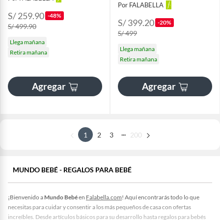
Por FALABELLA
S/ 259.90
-48%
S/ 399.20
-20%
S/ 499.90
S/ 499
Llega mañana
Llega mañana
Retira mañana
Retira mañana
Agregar
Agregar
...
1
2
3
200
MUNDO BEBÉ - REGALOS PARA BEBÉ
¡Bienvenido a
Mundo Bebé
en
Falabella.com
! Aquí encontrarás todo lo que
necesitas para cuidar y consentir a los más pequeños de casa con ofertas
increíbles. Desde artículos básicos para su desarrollo hasta regalos para bebés