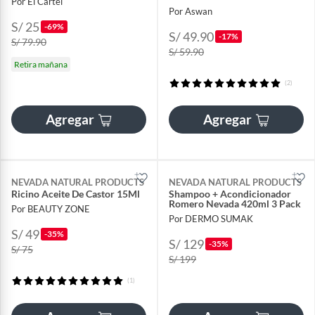
Por El Cartel
Por Aswan
S/ 25
-69%
S/ 49.90
-17%
S/ 79.90
S/ 59.90
Retira mañana
(2)
Agregar
Agregar
NEVADA NATURAL PRODUCTS
NEVADA NATURAL PRODUCTS
Ricino Aceite De Castor 15Ml
Shampoo + Acondicionador
Romero Nevada 420ml 3 Pack
Por BEAUTY ZONE
Por DERMO SUMAK
S/ 49
-35%
S/ 129
-35%
S/ 75
S/ 199
(1)