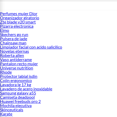
Perfumes mujer Dior
Organizador giratorio
Zte blade v20 smart
Pizarra electronica
Elmo
Skechers go run
Pulsera de jade
Chainsaw man
Limpiador facial con acido salicilico
Novelas eternas
Roberta allen
Vaso antiderrame
Pantalon recto mujer
Universe nutrition
Rhode
Protector labial isdin
Cojin ergonomico
Lavadora lg 17 kg
Lavadero de acero inoxidable
Samsung galaxy a55
Camiseta deadpool
Huawei freebuds pro 2
Mochila ejecutiva
Skinceuticals
Karate