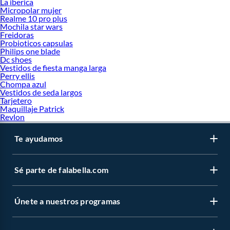
La iberica
Micropolar mujer
Realme 10 pro plus
Mochila star wars
Freidoras
Probioticos capsulas
Philips one blade
Dc shoes
Vestidos de fiesta manga larga
Perry ellis
Chompa azul
Vestidos de seda largos
Tarjetero
Maquillaje Patrick
Revlon
Te ayudamos
Sé parte de falabella.com
Únete a nuestros programas