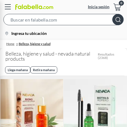
Inicia sesión
Search
Bar
location-
Ingresa tu ubicación
icon
Home
Belleza, higiene y salud
Belleza, higiene y salud - nevada natural
Resultados
products
(
2368
)
Llega mañana
Retira mañana