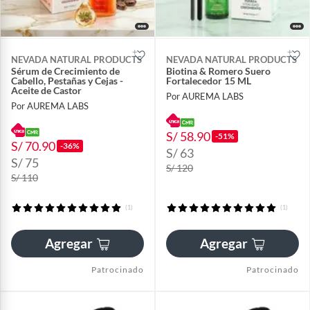
NEVADA NATURAL PRODUCTS
NEVADA NATURAL PRODUCTS
Sérum de Crecimiento de
Biotina & Romero Suero
Cabello, Pestañas y Cejas -
Fortalecedor 15 ML
Aceite de Castor
Por AUREMA LABS
Por AUREMA LABS
S/ 58.90
-51%
S/ 70.90
-36%
S/ 63
S/ 75
S/ 120
S/ 110
(1)
(1)
Agregar
Agregar
Patrocinado
Patrocinado