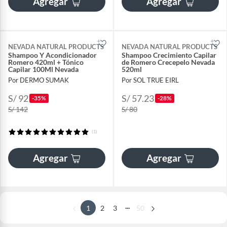
Agregar
Agregar
NEVADA NATURAL PRODUCTS
NEVADA NATURAL PRODUCTS
Shampoo Y Acondicionador
Shampoo Crecimiento Capilar
Romero 420ml + Tónico
de Romero Crecepelo Nevada
Capilar 100Ml Nevada
520ml
Por DERMO SUMAK
Por SOL TRUE EIRL
S/ 92
S/ 57.23
-35%
-28%
S/ 142
S/ 80
(1)
Agregar
Agregar
...
1
2
3
50