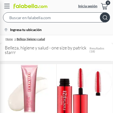
Inicia sesión
Search
Bar
location-
Ingresa tu ubicación
icon
Home
Belleza, higiene y salud
Belleza, higiene y salud - one size by patrick
Resultados
starrr
(
18
)