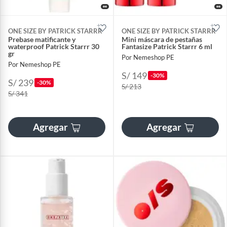
ONE SIZE BY PATRICK STARRR
ONE SIZE BY PATRICK STARRR
Prebase matificante y
Mini máscara de pestañas
waterproof Patrick Starrr 30
Fantasize Patrick Starrr 6 ml
gr
Por Nemeshop PE
Por Nemeshop PE
S/ 149
-30%
S/ 239
-30%
S/ 213
S/ 341
Agregar
Agregar