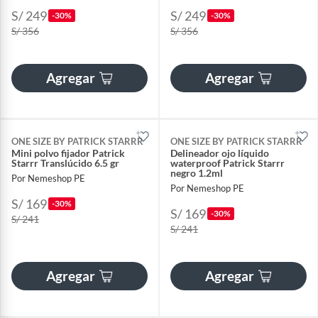
S/ 249
S/ 249
-30%
-30%
S/ 356
S/ 356
Agregar
Agregar
ONE SIZE BY PATRICK STARRR
ONE SIZE BY PATRICK STARRR
Mini polvo fijador Patrick
Delineador ojo líquido
Starrr Translúcido 6.5 gr
waterproof Patrick Starrr
negro 1.2ml
Por Nemeshop PE
Por Nemeshop PE
S/ 169
-30%
S/ 169
-30%
S/ 241
S/ 241
Agregar
Agregar