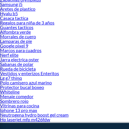
Samsung j5
Aretes de plastico
Hyalu b5
Casaca tactica
Regalos para niña de 3 años
Guantes tacticos
Alfombra verde
Morrales de cuero
Lamparas de pie
Google pixel 9
Marcos para cuadros
Nerf elite
Jarra electrica oster
Sabanas de polar
Rueda de bicicleta
Vestidos y enterizos Enteritos
Lg g7 thinq
Polo camisero azul marino
Protector bucal boxeo
Whiteline
Menaje comedor
Sombrero rojo
Vitrinas para cocina
Iphone 13 pro max
Neutrogena hydro boost gel cream
Hp laserjet mfp m426fdw