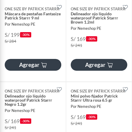
ONE SIZE BY PATRICK STARRR
ONE SIZE BY PATRICK STARRR
Máscara de pestañas Fantasize
Delineador ojo líquido
Patrick Starrr 9 ml
waterproof Patrick Starrr
Brown 1.2ml
Por Nemeshop PE
Por Nemeshop PE
S/ 199
-30%
S/ 169
-30%
S/ 284
S/ 241
Agregar
Agregar
ONE SIZE BY PATRICK STARRR
ONE SIZE BY PATRICK STARRR
Delineador ojo líquido
Mini polvo fijador Patrick
waterproof Patrick Starrr
Starrr Ultra rosa 6.5 gr
Negro 1.2gr
Por Nemeshop PE
Por Nemeshop PE
S/ 169
-30%
S/ 169
-30%
S/ 241
S/ 241