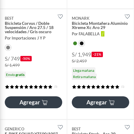
BEST
MONARK
Bicicleta Corvus / Doble
Bicicleta Montañera Aluminio
Suspensión / Aro 27.5 / 18
Xtreme Xc Aro 29
velocidades / Gris oscuro
Por FALABELLA
Por Importaciones J Y P
S/ 1,949
-21%
S/ 749
-50%
S/ 2,459
S/ 1,499
Llega mañana
Envío
gratis
Retira mañana
(5)
(1)
Agregar
Agregar
GENERICO
BEST
E-BIKE SQUAD YT500/1007,
Bicicleta Stork - Aro 29