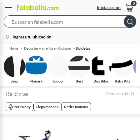
Inicia sesión
Search
Bar
location-
Ingresa tu ubicación
icon
Home
Deportes y aire libre - Ciclismo
Bicicletas
Jeep
Monark
Scoop
Best
Box Bike
Baby Kits
Bicicletas
Resultados
(
947
)
Retira hoy
Llega mañana
Retira mañana