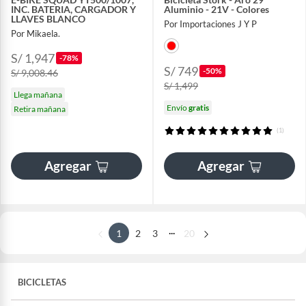
INC. BATERIA, CARGADOR Y
Aluminio - 21V - Colores
LLAVES BLANCO
Por Importaciones J Y P
Por Mikaela.
S/ 1,947
-78%
S/ 749
-50%
S/ 9,008.46
S/ 1,499
Llega mañana
Envío
gratis
Retira mañana
(1)
Agregar
Agregar
...
1
2
3
20
BICICLETAS