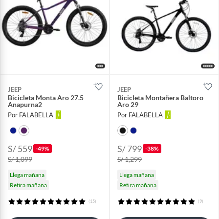
JEEP
JEEP
Bicicleta Monta Aro 27.5
Bicicleta Montañera Baltoro
Anapurna2
Aro 29
Por FALABELLA
Por FALABELLA
S/ 559
S/ 799
-49%
-38%
S/ 1,099
S/ 1,299
Llega mañana
Llega mañana
Retira mañana
Retira mañana
(15)
(9)