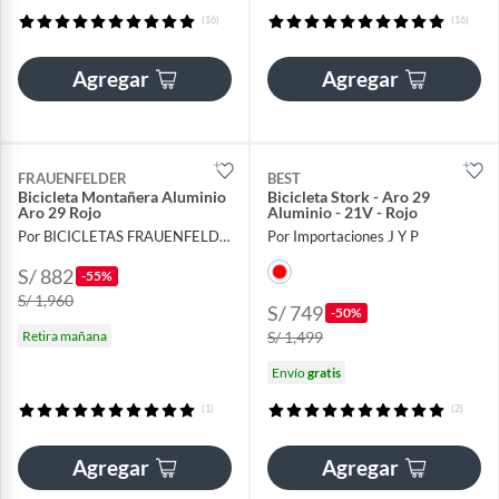
(16)
(16)
Agregar
Agregar
FRAUENFELDER
BEST
Bicicleta Montañera Aluminio
Bicicleta Stork - Aro 29
Aro 29 Rojo
Aluminio - 21V - Rojo
Por BICICLETAS FRAUENFELDER
Por Importaciones J Y P
S/ 882
-55%
S/ 1,960
S/ 749
-50%
Retira mañana
S/ 1,499
Envío
gratis
(1)
(2)
Agregar
Agregar