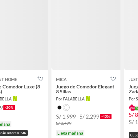
NT HOME
MICA
JUS
e Comedor Luxe (8
Juego de Comedor Elegant
Jueg
)
8 Sillas
Zad
ABELLA
Por FALABELLA
Por
99
-20%
S/ 
S/ 1,999 - S/ 2,299
-43%
S/ 
S/ 3,499
añana
Llega mañana
s Sin InterésCMR
Cupó