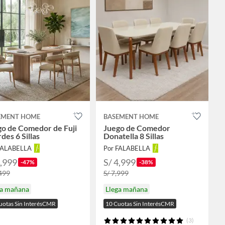
EMENT HOME
BASEMENT HOME
go de Comedor de Fuji
Juego de Comedor
des 6 Sillas
Donatella 8 Sillas
FALABELLA
Por FALABELLA
4,999
S/ 4,999
-47%
-38%
,499
S/ 7,999
ga mañana
Llega mañana
uotas Sin InterésCMR
10 Cuotas Sin InterésCMR
(3)