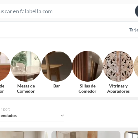
Search
Bar
Tarj
 de
Mesas de
Bar
Sillas de
Vitrinas y
or
Comedor
Comedor
Aparadores
r por
:
endados