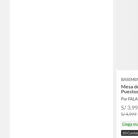
BASEME
Mesa d
Puestos
Por FAL
S/ 3,9
S/ 4,999
Llega m
10 Cuota