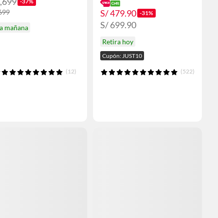
1,699
-37%
S/ 479.90
,699
-31%
S/ 699.90
ga mañana
Retira hoy
Cupón: JUST10
(12)
(522)