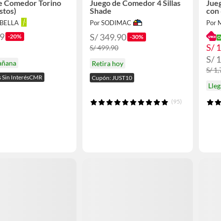
e Comedor Torino
Juego de Comedor 4 Sillas
Jue
stos)
Shade
con 
ABELLA
Por SODIMAC
Por
99
S/ 349.90
-20%
-30%
S/ 
S/ 499.90
S/ 
añana
Retira hoy
S/ 1
s Sin InterésCMR
Cupón: JUST10
Lle
(95)