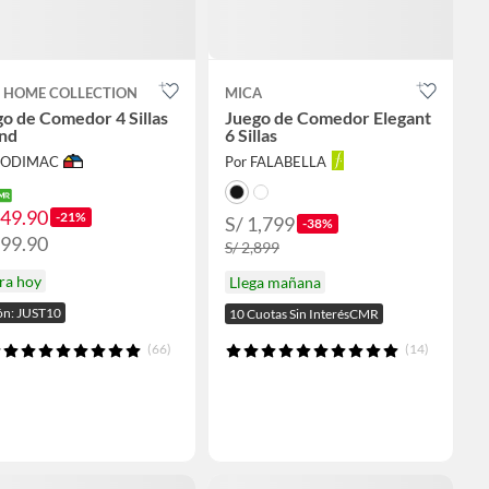
T HOME COLLECTION
MICA
o de Comedor 4 Sillas
Juego de Comedor Elegant
nd
6 Sillas
 SODIMAC
Por FALABELLA
549.90
-21%
S/ 1,799
-38%
699.90
S/ 2,899
ra hoy
Llega mañana
n: JUST10
10 Cuotas Sin InterésCMR
(66)
(14)