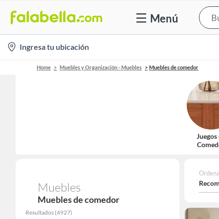
Menú
location-
Ingresa tu ubicación
icon
Home
Muebles y Organización - Muebles
Muebles de comedor
Juegos
Comed
Ordena
Recom
Muebles
Muebles de comedor
Resultados
(
4927
)