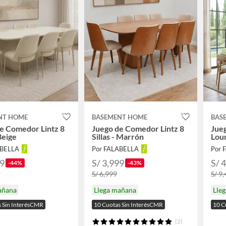
NT HOME
BASEMENT HOME
BAS
e Comedor Lintz 8
Juego de Comedor Lintz 8
Jue
 Beige
Sillas - Marrón
Lour
ABELLA
Por FALABELLA
Por 
99
S/ 3,999
S/ 
-44%
-43%
S/ 6,999
S/ 9
añana
Llega mañana
Lle
s Sin InterésCMR
10 Cuotas Sin InterésCMR
10 C
(2)