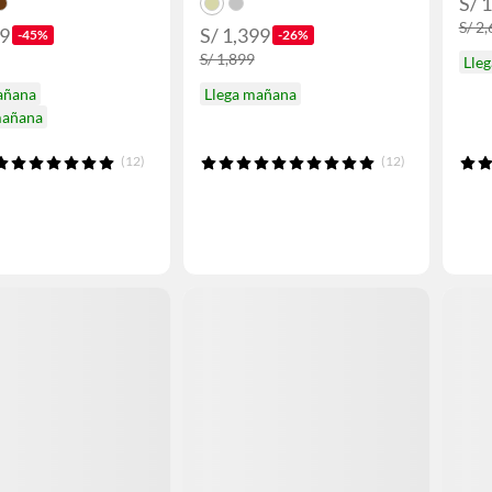
S/ 
S/ 2
99
S/ 1,399
-45%
-26%
S/ 1,899
Lle
añana
Llega mañana
mañana
(12)
(12)