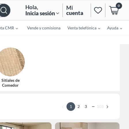
0
Hola
,
Mi
cuenta
Inicia sesión
eta CMR
Vende y comisiona
Venta telefónica
Ayuda
Sitiales de
Comedor
...
1
2
3
103