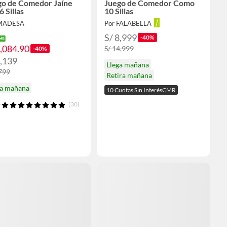
go de Comedor Jaíne
Juego de Comedor Como
6 Sillas
10 Sillas
 MADESA
Por FALABELLA
S/ 8,999
-40%
1,084.90
S/ 14,999
-40%
1,139
Llega mañana
,799
Retira mañana
ga mañana
10 Cuotas Sin InterésCMR
(30)