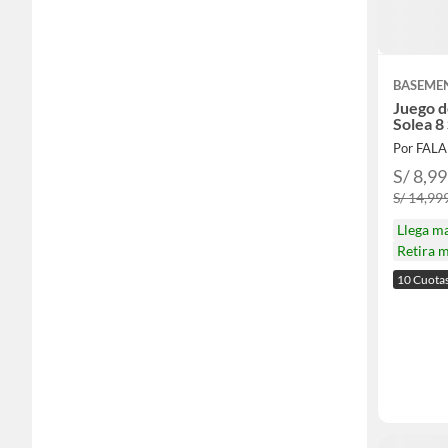
BASEME
Juego 
Solea 8 
Por FAL
S/ 8,9
S/ 14,99
Llega m
Retira 
10 Cuota