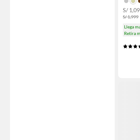
S/ 1,0
S/ 1,999
Llega m
Retira 