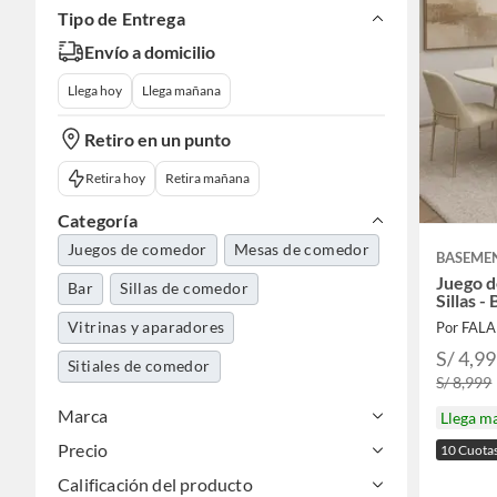
Tipo de Entrega
Envío a domicilio
Llega hoy
Llega mañana
Retiro en un punto
Retira hoy
Retira mañana
Categoría
Juegos de comedor
Mesas de comedor
BASEME
Juego d
Bar
Sillas de comedor
Sillas -
Vitrinas y aparadores
Por FAL
S/ 4,9
Sitiales de comedor
S/ 8,999
Marca
Llega m
Precio
10 Cuota
Calificación del producto