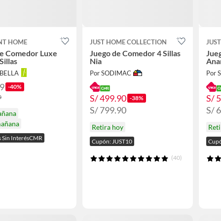
NT HOME
JUST HOME COLLECTION
JUS
de Comedor Luxe
Juego de Comedor 4 Sillas
Jueg
Sillas
Nia
Ana
ABELLA
Por SODIMAC
Por
99
-40%
S/ 499.90
S/ 
9
-38%
S/ 799.90
S/ 
añana
mañana
Retira hoy
Reti
s Sin InterésCMR
Cupón: JUST10
Cupó
(40)