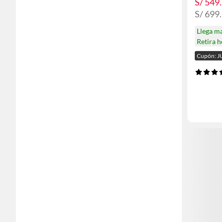
S/ 549
S/ 699
Llega m
Retira 
Cupón: J