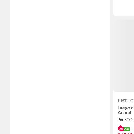
JUST HO
Juego d
Anand
Por SOD