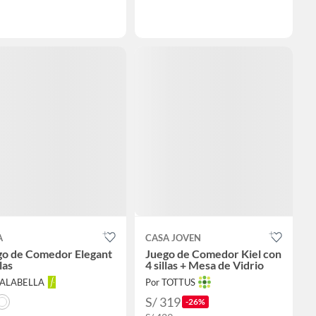
A
CASA JOVEN
go de Comedor Elegant
Juego de Comedor Kiel con
las
4 sillas + Mesa de Vidrio
FALABELLA
Por TOTTUS
S/ 319
-26%