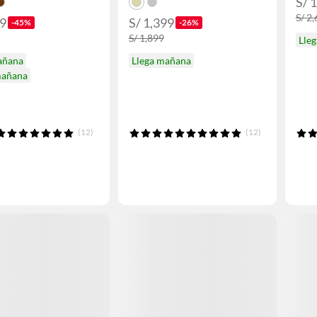
S/ 
S/ 2
99
S/ 1,399
-45%
-26%
S/ 1,899
Lle
añana
Llega mañana
mañana
(12)
(12)