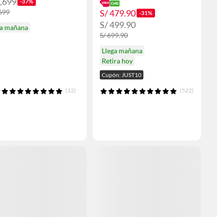
1,699
-37%
S/ 479.90
,699
-31%
S/ 499.90
ga mañana
S/ 699.90
Llega mañana
Retira hoy
Cupón: JUST10
(12)
(522)