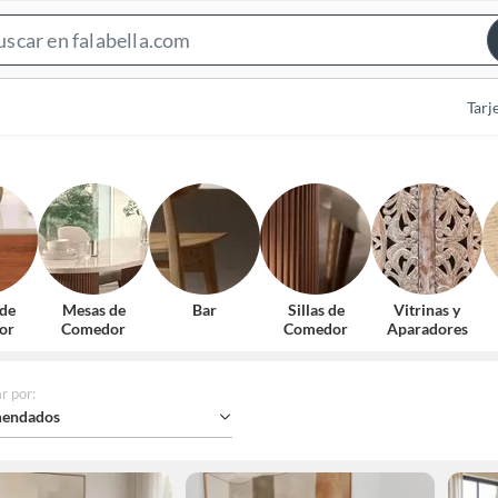
Search
Bar
Tarj
 de
Mesas de
Bar
Sillas de
Vitrinas y
or
Comedor
Comedor
Aparadores
r por
:
endados