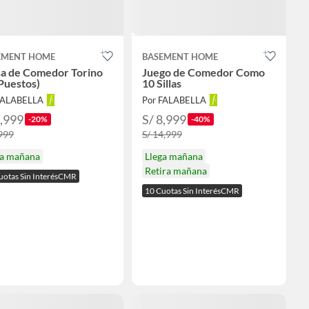
EMENT HOME
BASEMENT HOME
a de Comedor Torino
Juego de Comedor Como
Puestos)
10 Sillas
FALABELLA
Por FALABELLA
3,999
S/ 8,999
-20%
-40%
,999
S/ 14,999
ga mañana
Llega mañana
Retira mañana
uotas Sin InterésCMR
10 Cuotas Sin InterésCMR