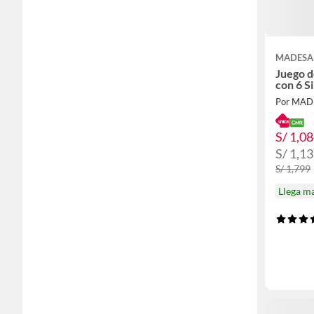
MADESA
Juego 
con 6 Si
Por MAD
S/ 1,0
S/ 1,1
S/ 1,799
Llega m