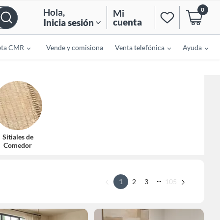
0
Hola
,
Mi
cuenta
Inicia sesión
eta CMR
Vende y comisiona
Venta telefónica
Ayuda
Sitiales de
Comedor
...
1
2
3
105