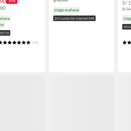
.90
S/ 4,999
-21%
S/ 1
.90
S/ 3
Llega mañana
añana
Lle
10 Cuotas Sin InterésCMR
hoy
10 C
UST10
(66)