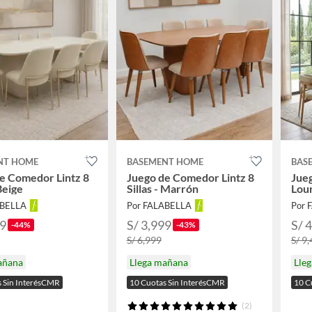
NT HOME
BASEMENT HOME
BAS
e Comedor Lintz 8
Juego de Comedor Lintz 8
Jue
 Beige
Sillas - Marrón
Lour
ABELLA
Por FALABELLA
Por 
99
S/ 3,999
S/ 
-44%
-43%
S/ 6,999
S/ 9
añana
Llega mañana
Lle
s Sin InterésCMR
10 Cuotas Sin InterésCMR
10 C
(2)