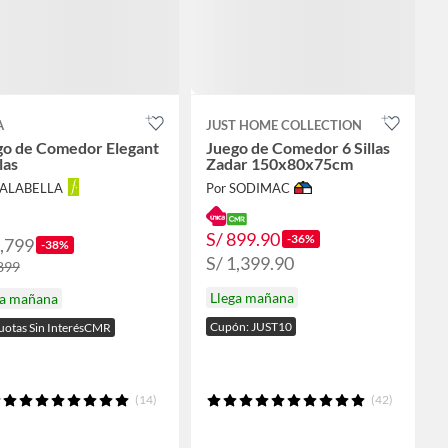
A
JUST HOME COLLECTION
go de Comedor Elegant
Juego de Comedor 6 Sillas
las
Zadar 150x80x75cm
FALABELLA
Por SODIMAC
S/ 899.90
-36%
1,799
-38%
S/ 1,399.90
,899
Llega mañana
ga mañana
Cupón: JUST10
uotas Sin InterésCMR
(14)
(42)