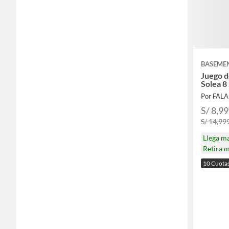
BASEME
Juego 
Solea 8 
Por FAL
S/ 8,9
S/ 14,99
Llega m
Retira 
10 Cuota