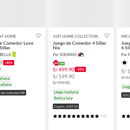
NT HOME
JUST HOME COLLECTION
MIC
de Comedor Luxe
Juego de Comedor 4 Sillas
Jue
Sillas
Nia
6 Sil
ABELLA
Por SODIMAC
Por 
99
-40%
S/ 499.90
9
-38%
S/ 
S/ 599.90
S/ 2
añana
S/ 799.90
mañana
Lle
Llega mañana
s Sin InterésCMR
10 C
Retira hoy
Cupón: JUST10
(40)