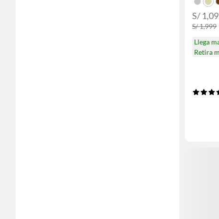
S/ 1,0
S/ 1,999
Llega m
Retira 