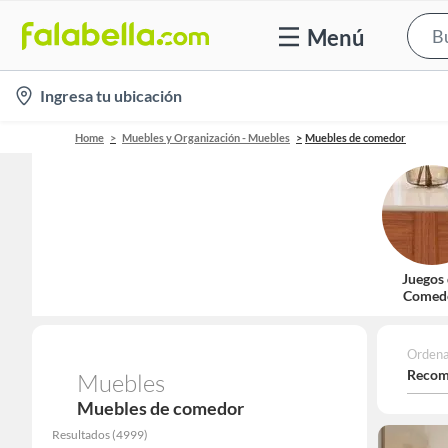
Menú
location-
Ingresa tu ubicación
icon
Home
Muebles y Organización - Muebles
Muebles de comedor
Juegos
Comed
Ordena
Recom
Muebles
Muebles de comedor
Resultados
(
4999
)