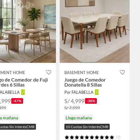
EMENT HOME
BASEMENT HOME
go de Comedor de Fuji
Juego de Comedor
des 6 Sillas
Donatella 8 Sillas
FALABELLA
Por FALABELLA
4,999
S/ 4,999
-47%
-38%
,499
S/ 7,999
ga mañana
Llega mañana
uotas Sin InterésCMR
10 Cuotas Sin InterésCMR
(3)