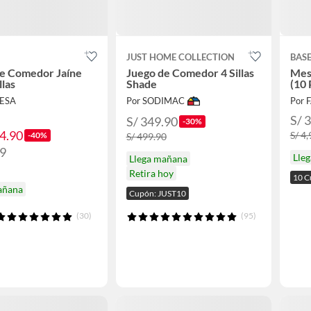
JUST HOME COLLECTION
BAS
de Comedor Jaíne
Juego de Comedor 4 Sillas
Mes
llas
Shade
(10 
ESA
Por SODIMAC
Por 
S/ 
S/ 349.90
-30%
84.90
S/ 4
-40%
S/ 499.90
39
Lle
Llega mañana
Retira hoy
10 C
añana
Cupón: JUST10
(30)
(95)