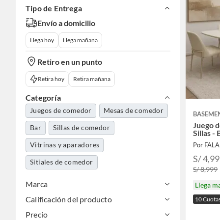
Tipo de Entrega
Envío a domicilio
Llega hoy
Llega mañana
Retiro en un punto
Retira hoy
Retira mañana
Categoría
Juegos de comedor
Mesas de comedor
BASEME
Juego d
Bar
Sillas de comedor
Sillas -
Vitrinas y aparadores
Por FAL
S/ 4,9
Sitiales de comedor
S/ 8,999
Marca
Llega m
Calificación del producto
10 Cuota
Precio