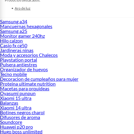
Productos destacados:
Aro de luz
Samsung a34
Mancuernas hexagonales
Samsung a25
Monitor gamer 240hz
Hilo calzon
Casio fx cg50
Jardineras ninas
Moda y accesorios Chalecos
Playstation portal
Pulsera antiestres
Organizador de huevos
Tecno mobile
Decoracion de cumpleaños para mujer
Proteina ultimate nutrition
Macetas para orquideas
Oyasumi punpun
Xiaomi 15 ultra
Balanzas
Xiaomi 14 ultra
Botines negros charol
Difusores de aroma
Soundcore
Huawei p20 pro
Hugo boss unlimited