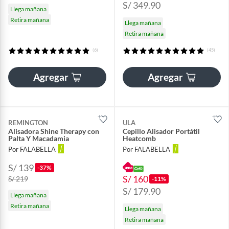
S/ 349.90
Llega mañana
Retira mañana
Llega mañana
Retira mañana
(6)
(45)
Agregar
Agregar
REMINGTON
ULA
Alisadora Shine Therapy con
Cepillo Alisador Portátil
Palta Y Macadamia
Heatcomb
Por FALABELLA
Por FALABELLA
S/ 139
-37%
S/ 160
S/ 219
-11%
S/ 179.90
Llega mañana
Retira mañana
Llega mañana
Retira mañana