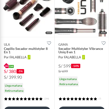
ULA
GAMA
Cepillo Secador multistyler 8
Secador Multistyler Vibrance
En 1
Uniq 8 en 1
Por FALABELLA
Por FALABELLA
S/ 599
-14%
S/ 380
S/ 699
-5%
S/ 399.90
Llega mañana
Retira mañana
Llega mañana
Retira mañana
(244)
(7)