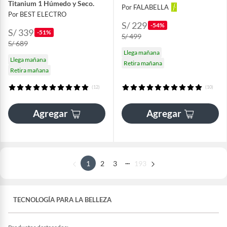
Titanium 1 Húmedo y Seco.
Por FALABELLA
Por BEST ELECTRO
S/ 229
-54%
S/ 339
-51%
S/ 499
S/ 689
Llega mañana
Llega mañana
Retira mañana
Retira mañana
(12)
(10)
Agregar
Agregar
...
1
2
3
193
TECNOLOGÍA PARA LA BELLEZA