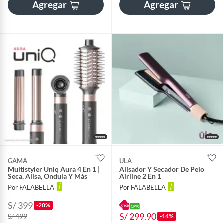
Agregar
Agregar
GAMA
ULA
Multistyler Uniq Aura 4 En 1 |
Alisador Y Secador De Pelo
Seca, Alisa, Ondula Y Más
Airline 2 En 1
Por FALABELLA
Por FALABELLA
S/ 399
-20%
S/ 299.90
S/ 499
-14%