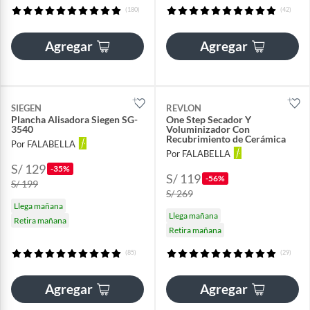
(180)
(42)
Agregar
Agregar
SIEGEN
REVLON
Plancha Alisadora Siegen SG-
One Step Secador Y
3540
Voluminizador Con
Recubrimiento de Cerámica
Por FALABELLA
Por FALABELLA
S/ 129
-35%
S/ 119
-56%
S/ 199
S/ 269
Llega mañana
Llega mañana
Retira mañana
Retira mañana
(85)
(29)
Agregar
Agregar