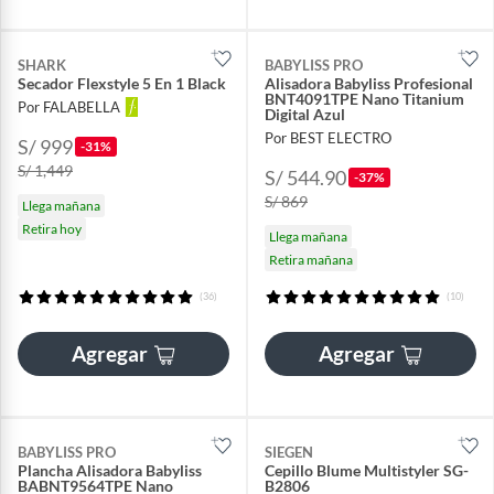
SHARK
BABYLISS PRO
Secador Flexstyle 5 En 1 Black
Alisadora Babyliss Profesional
BNT4091TPE Nano Titanium
Por FALABELLA
Digital Azul
Por BEST ELECTRO
S/ 999
-31%
S/ 1,449
S/ 544.90
-37%
S/ 869
Llega mañana
Retira hoy
Llega mañana
Retira mañana
(36)
(10)
Agregar
Agregar
BABYLISS PRO
SIEGEN
Plancha Alisadora Babyliss
Cepillo Blume Multistyler SG-
BABNT9564TPE Nano
B2806