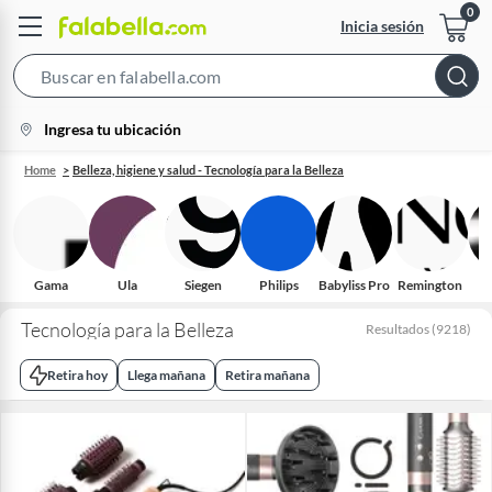
Inicia sesión
Search
Bar
location-
Ingresa tu ubicación
icon
Home
Belleza, higiene y salud - Tecnología para la Belleza
Gama
Ula
Siegen
Philips
Babyliss Pro
Remington
Tecnología para la Belleza
Resultados
(
9218
)
Retira hoy
Llega mañana
Retira mañana