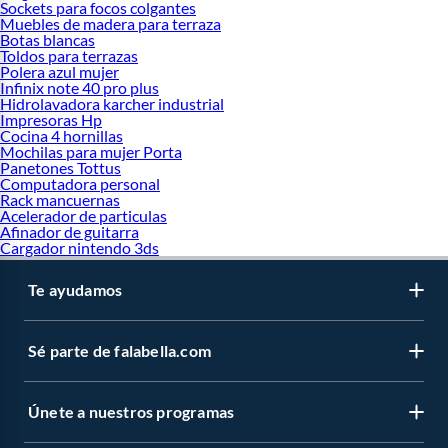
Sockets para focos colgantes
Muebles de madera para terraza
Botas blancas
Toldos para terrazas
Polera azul mujer
Infinix note 40 pro plus
Hidrolavadora karcher industrial
Impresoras Hp
Cocina 4 hornillas
Mochilas para mujer Porta
Panetones Tottus
Computadora personal
Rack mancuernas
Acelerador de particulas
Afinador de guitarra
Cargador nintendo 3ds
Te ayudamos
Sé parte de falabella.com
Únete a nuestros programas