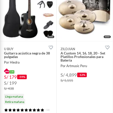
U BUY
ZILDJIAN
Guitarra acústica negra de 38
A Custom 14, 16, 18, 20 - Set
pulgadas
Platillos Profesionales para
Batería
Por Hiedra
Por Artmusic Peru
S/ 4,899
-12%
S/ 179
-59%
S/ 5,555
S/ 199
S/ 438
Llega mañana
Retira mañana
(16)