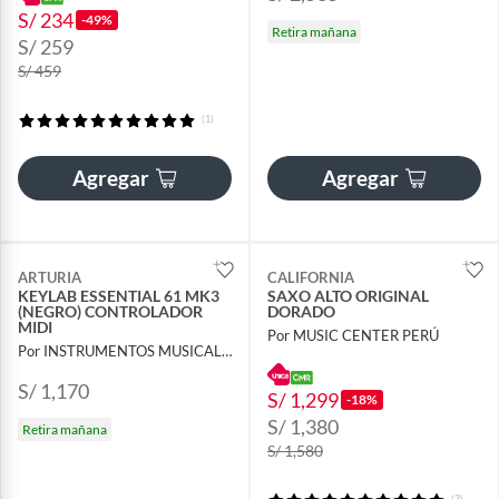
S/ 234
-49%
Retira mañana
S/ 259
S/ 459
(1)
Agregar
Agregar
ARTURIA
CALIFORNIA
KEYLAB ESSENTIAL 61 MK3
SAXO ALTO ORIGINAL
(NEGRO) CONTROLADOR
DORADO
MIDI
Por MUSIC CENTER PERÚ
Por INSTRUMENTOS MUSICALES AYMARA
S/ 1,170
S/ 1,299
-18%
S/ 1,380
Retira mañana
S/ 1,580
(3)