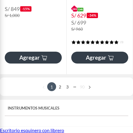
S/ 849
-15%
S/ 629
S/ 1,000
-34%
S/ 699
S/ 960
(1)
Agregar
Agregar
...
1
2
3
90
INSTRUMENTOS MUSICALES
Escritorio esquinero con librero