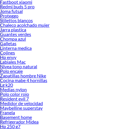
Fastboot xiaomi
Redmi buds 5 pro
Joma futsal
Proteggo
Stilettos blancos
Chaleco acolchado mujer
Jarra plastica
Guantes verdes
Chompa azul
Galletas
Linterna medica
Cojines
Hp envy
Labiales Mac
Nivea tono natural
Polo encaje
Zapatillas hombre Nike
Cocina mabe 4 hornillas
Lg k20
Medias nylon
Polo color rojo
Resident evil 7
Medidor de velocidad
Maybelline superstay
Franela
Basement home
Refrigerador Midea
Hp 250 g7