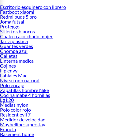
Escritorio esquinero con librero
Fastboot xiaomi
Redmi buds 5 pro
Joma futsal
Proteggo
Stilettos blancos
Chaleco acolchado mujer
Jarra plastica
Guantes verdes
Chompa azul
Galletas
Linterna medica
Cojines
Hp envy
Labiales Mac
Nivea tono natural
Polo encaje
Zapatillas hombre Nike
Cocina mabe 4 hornillas
Lg k20
Medias nylon
Polo color rojo
Resident evil 7
Medidor de velocidad
Maybelline superstay
Franela
Basement home