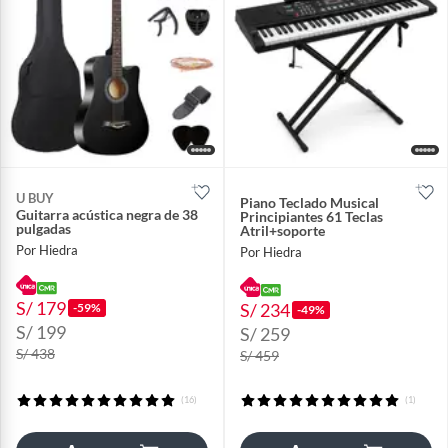
U BUY
Piano Teclado Musical
Guitarra acústica negra de 38
Principiantes 61 Teclas
pulgadas
Atril+soporte
Por Hiedra
Por Hiedra
S/ 179
S/ 234
-59%
-49%
S/ 199
S/ 259
S/ 438
S/ 459
(16)
(1)