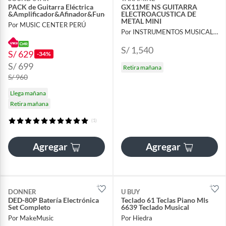
PACK de Guitarra Eléctrica
GX11ME NS GUITARRA
&Amplificador&Afinador&Funda&Capo
ELECTROACUSTICA DE
METAL MINI
Por MUSIC CENTER PERÚ
Por INSTRUMENTOS MUSICALES AYMARA
S/ 1,540
S/ 629
-34%
S/ 699
Retira mañana
S/ 960
Llega mañana
Retira mañana
(1)
Agregar
Agregar
DONNER
U BUY
DED-80P Batería Electrónica
Teclado 61 Teclas Piano Mls
Set Completo
6639 Teclado Musical
Por MakeMusic
Por Hiedra