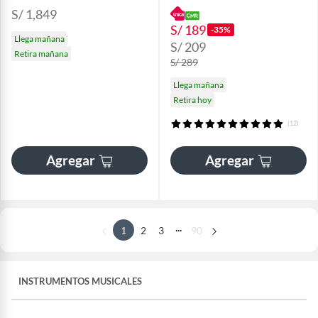
S/ 1,849
S/ 189
-35%
Llega mañana
S/ 209
Retira mañana
S/ 289
Llega mañana
Retira hoy
(12)
Agregar
Agregar
...
1
2
3
90
INSTRUMENTOS MUSICALES