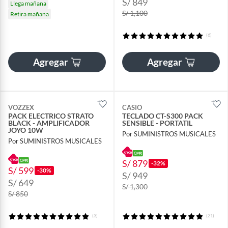
S/ 849
Llega mañana
S/ 1,100
Retira mañana
(6)
Agregar
Agregar
VOZZEX
CASIO
PACK ELECTRICO STRATO
TECLADO CT-S300 PACK
BLACK - AMPLIFICADOR
SENSIBLE - PORTATIL
JOYO 10W
Por SUMINISTROS MUSICALES
Por SUMINISTROS MUSICALES
S/ 879
-32%
S/ 599
-30%
S/ 949
S/ 649
S/ 1,300
S/ 850
(3)
(21)