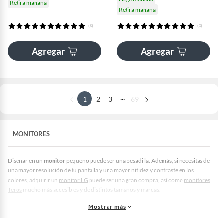
Retira mañana
Retira mañana
(8)
(3)
Agregar
Agregar
...
1
2
3
69
MONITORES
Diseñar en un
monitor
pequeño puede ser una pesadilla. Además, si necesitas de
una mayor resolución de tu pantalla y una mayor nitidez y contraste en los
colores, adquirir un
monitor LG
puede ser una gran compra, así como
monitores
Teros
mucho más accesibles y de distintos tamaños y marcas.
La oferta de Falabella Perú incluye una amplia gama de
monitores
, muy
Mostrar más
diversificados en cuanto a parámetros y funciones ofrecidas. Gracias a esto,