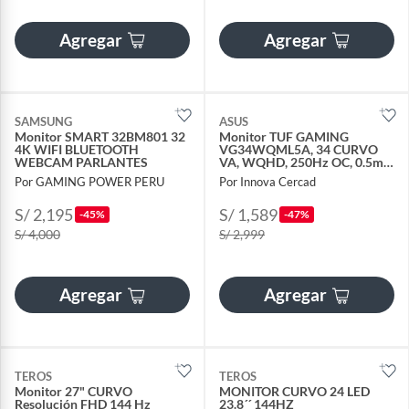
Agregar
Agregar
SAMSUNG
ASUS
Monitor SMART 32BM801 32
Monitor TUF GAMING
4K WIFI BLUETOOTH
VG34WQML5A, 34 CURVO
WEBCAM PARLANTES
VA, WQHD, 250Hz OC, 0.5ms,
AMD FreeSync Premium
Por GAMING POWER PERU
Por Innova Cercad
S/ 2,195
S/ 1,589
-45%
-47%
S/ 4,000
S/ 2,999
Agregar
Agregar
TEROS
TEROS
Monitor 27" CURVO
MONITOR CURVO 24 LED
Resolución FHD 144 Hz
23.8´´ 144HZ