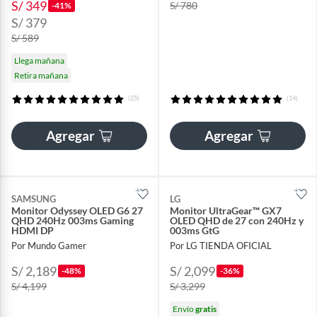
S/ 349
S/ 780
-41%
S/ 379
S/ 589
Llega mañana
Retira mañana
(25)
(14)
Agregar
Agregar
SAMSUNG
LG
Monitor Odyssey OLED G6 27
Monitor UltraGear™ GX7
QHD 240Hz 003ms Gaming
OLED QHD de 27 con 240Hz y
HDMI DP
003ms GtG
Por Mundo Gamer
Por LG TIENDA OFICIAL
S/ 2,189
S/ 2,099
-48%
-36%
S/ 4,199
S/ 3,299
Envío
gratis