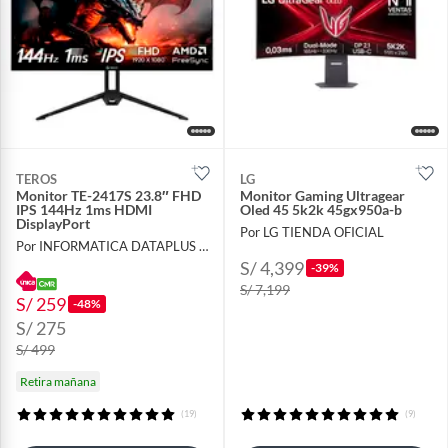
TEROS
LG
Monitor TE-2417S 23.8″ FHD
Monitor Gaming Ultragear
IPS 144Hz 1ms HDMI
Oled 45 5k2k 45gx950a-b
DisplayPort
Por LG TIENDA OFICIAL
Por INFORMATICA DATAPLUS SAC
S/ 4,399
-39%
S/ 7,199
S/ 259
-48%
S/ 275
S/ 499
Retira mañana
(19)
(9)