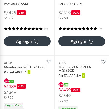
Por GRUPO S&M
Por GRUPO S&M
S/ 425
S/ 319
-28%
-51%
S/ 589
S/ 650
(11)
(10)
Agregar
Agregar
ACER
ASUS
Monitor portátil 15.6" Gold
Monitor ZENSCREEN
MB169CK
Por FALABELLA
Por FALABELLA
S/ 339
-43%
S/ 499
-23%
S/ 349
S/ 549
S/ 599
S/ 649
Llega mañana
Llega mañana