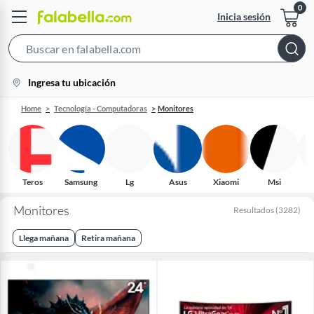
Inicia sesión
Search
Bar
location-
Ingresa tu ubicación
icon
Home
Tecnología - Computadoras
Monitores
Teros
Samsung
Lg
Asus
Xiaomi
Msi
Monitores
Resultados
(
3282
)
Llega mañana
Retira mañana