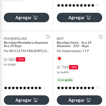
(6)
Agregar
Agregar
FRAUENFELDER
BEST
Bicicleta Montañera Aluminio
Bicicleta Stork - Aro 29
Aro 29 Rojo
Aluminio - 21V - Rojo
Por BICICLETAS FRAUENFELDER
Por Importaciones J Y P
S/ 882
-55%
S/ 1,960
S/ 749
-50%
S/ 1,499
Envío
gratis
(1)
(2)
Agregar
Agregar