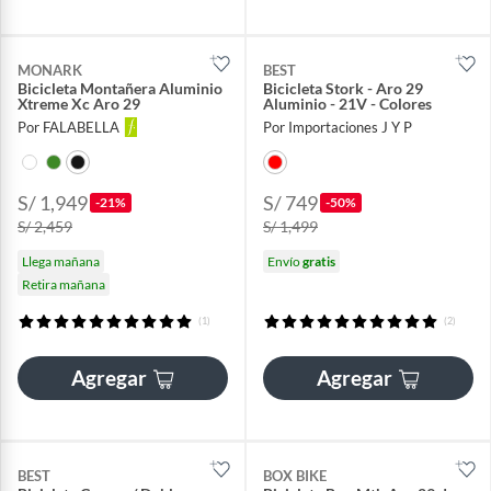
MONARK
BEST
Bicicleta Montañera Aluminio
Bicicleta Stork - Aro 29
Xtreme Xc Aro 29
Aluminio - 21V - Colores
Por FALABELLA
Por Importaciones J Y P
S/ 1,949
S/ 749
-21%
-50%
S/ 2,459
S/ 1,499
Llega mañana
Envío
gratis
Retira mañana
(1)
(2)
Agregar
Agregar
BEST
BOX BIKE