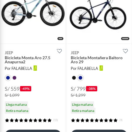
JEEP
JEEP
Bicicleta Monta Aro 27.5
Bicicleta Montañera Baltoro
Anapurna2
Aro 29
Por FALABELLA
Por FALABELLA
S/ 559
S/ 799
-49%
-38%
S/ 1,099
S/ 1,299
Llega mañana
Llega mañana
Retira mañana
Retira mañana
(15)
(9)