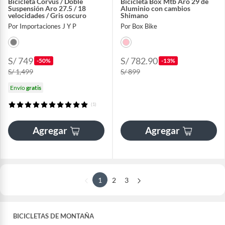
Bicicleta Corvus / Doble
Bicicleta Box Mtb Aro 29 de
Suspensión Aro 27.5 / 18
Aluminio con cambios
velocidades / Gris oscuro
Shimano
Por Importaciones J Y P
Por Box Bike
S/ 749
S/ 782.90
-50%
-13%
S/ 1,499
S/ 899
Envío
gratis
(1)
Agregar
Agregar
1
2
3
BICICLETAS DE MONTAÑA