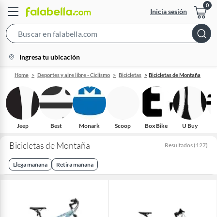
Inicia sesión
Search
Bar
location-
Ingresa tu ubicación
icon
Home
Deportes y aire libre - Ciclismo
Bicicletas
Bicicletas de Montaña
Jeep
Best
Monark
Scoop
Box Bike
U Buy
O
Bicicletas de Montaña
Resultados
(
127
)
Llega mañana
Retira mañana