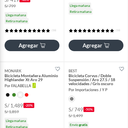
S/ 799
Llega mañana
Retira mañana
Llega mañana
Retira mañana
(16)
(16)
Agregar
Agregar
MONARK
BEST
Bicicleta Montañera Aluminio
Bicicleta Corvus / Doble
Highlander Xt Aro 29
Suspensión / Aro 27.5 / 18
velocidades / Gris oscuro
Por FALABELLA
Por Importaciones J Y P
S/ 1,489
-20%
S/ 749
-50%
S/ 1,859
S/ 1,499
Llega mañana
Envío
gratis
Retira mañana