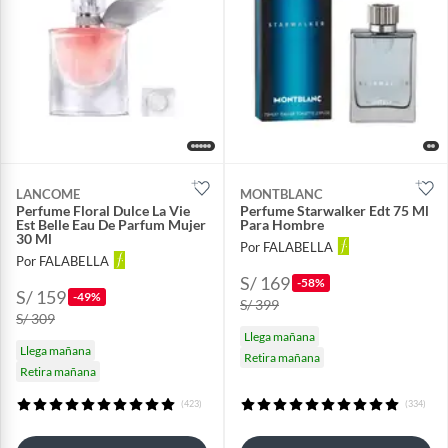
LANCOME
MONTBLANC
Perfume Floral Dulce La Vie
Perfume Starwalker Edt 75 Ml
Est Belle Eau De Parfum Mujer
Para Hombre
30 Ml
Por FALABELLA
Por FALABELLA
S/ 169
-58%
S/ 159
-49%
S/ 399
S/ 309
Llega mañana
Llega mañana
Retira mañana
Retira mañana
(423)
(334)