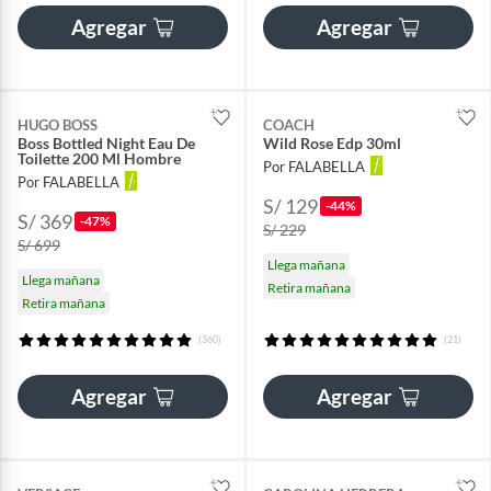
Agregar
Agregar
HUGO BOSS
COACH
Boss Bottled Night Eau De
Wild Rose Edp 30ml
Toilette 200 Ml Hombre
Por FALABELLA
Por FALABELLA
S/ 129
-44%
S/ 369
-47%
S/ 229
S/ 699
Llega mañana
Llega mañana
Retira mañana
Retira mañana
(360)
(21)
Agregar
Agregar