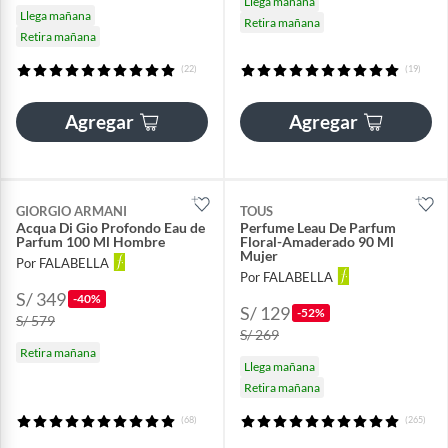
Llega mañana
Llega mañana
Retira mañana
Retira mañana
(22)
(19)
Agregar
Agregar
GIORGIO ARMANI
TOUS
Acqua Di Gio Profondo Eau de
Perfume Leau De Parfum
Parfum 100 Ml Hombre
Floral-Amaderado 90 Ml
Mujer
Por FALABELLA
Por FALABELLA
S/ 349
-40%
S/ 129
-52%
S/ 579
S/ 269
Retira mañana
Llega mañana
Retira mañana
(68)
(265)