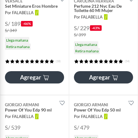
VERSACE
CAROLINA HERRERA
Set Miniature Eros Hombre
Perfume 212 Nyc Eau De
Toilette 60 Ml Mujer
Por FALABELLA
Por FALABELLA
S/ 189
-46%
S/ 229
-43%
S/ 349
S/ 399
Llega mañana
Llega mañana
Retira mañana
Retira mañana
(18)
(54)
Agregar
Agregar
GIORGIO ARMANI
GIORGIO ARMANI
Power Of You Edp 90 ml
Power Of You Edp 50 ml
Por FALABELLA
Por FALABELLA
S/ 539
S/ 479