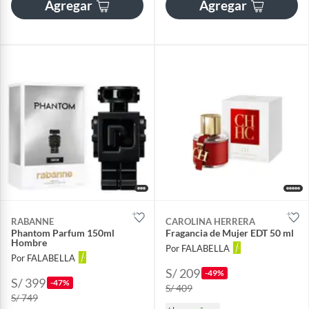
Agregar
Agregar
RABANNE
CAROLINA HERRERA
Phantom Parfum 150ml
Fragancia de Mujer EDT 50 ml
Hombre
Por FALABELLA
Por FALABELLA
S/ 209
-49%
S/ 399
-47%
S/ 409
S/ 749