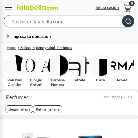
Inicia sesión
Search
Bar
location-
Ingresa tu ubicación
icon
Home
Belleza, higiene y salud - Perfumes
Jean Paul
Giorgio
Carolina
Lattafa
Esika
Armaf
Gaultier
Armani
Herrera
Perfumes
Resultados
(
9801
)
Llega mañana
Retira mañana