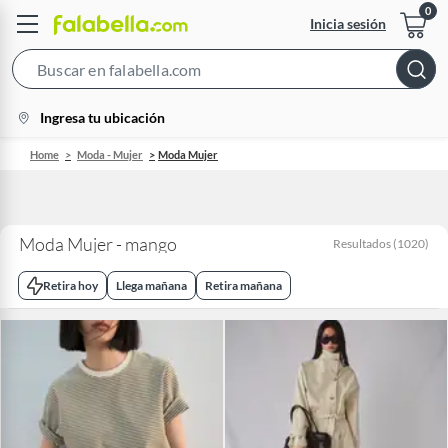
Inicia sesión
Search
Bar
location-
Ingresa tu ubicación
icon
Home
Moda - Mujer
Moda Mujer
Moda Mujer - mango
Resultados
(
1020
)
Retira hoy
Llega mañana
Retira mañana