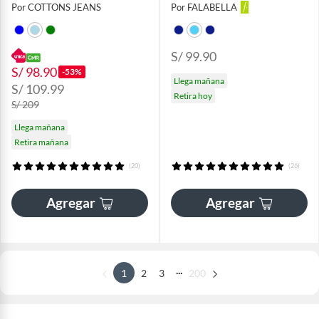
Por COTTONS JEANS
Por FALABELLA
S/ 99.90
S/ 98.90
-53%
Llega mañana
S/ 109.99
Retira hoy
S/ 209
Llega mañana
Retira mañana
(20)
(26)
Agregar
Agregar
...
1
2
3
200