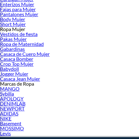
estilo con prendas de excelente confección, en falabella.com ponemos a tu
Enterizos Mujer
Fajas para Mujer
disposición la colección más completa del mercado. En nuestro catálogo online
Pantalones Mujer
encontrarás una inmensa variedad de marcas nacionales e internacionales,
Body Mujer
diferentes categorías de diseño de patrón que se adaptan a todas las siluetas,
Short Mujer
estilos que van desde lo clásico hasta lo urbano y una escala de precios muy
Ropa Mujer
Vestidos de fiesta
competitiva. Comprar en nuestra plataforma te garantiza un proceso de
Pakas Mujer
adquisición seguro, rápido y con la comodidad de explorar miles de opciones
Ropa de Maternidad
desde tu dispositivo para construir tu identidad con total libertad.
Gabardinas
Casaca de Cuero Mujer
¿Qué es ropa de mujer?
Casaca Bomber
Crop Top Mujer
La
ropa de mujer
es una categoría textil global que comprende el diseño,
Babydoll
confección y comercialización de prendas de vestir adaptadas específicamente a
Jogger Mujer
la ergonomía, fisonomía, preferencias estéticas y necesidades de estilo de vida de
Casaca Jean Mujer
las mujeres. A diferencia de otras divisiones del vestuario, la moda femenina se
Marcas de Ropa
MANGO
caracteriza por una inmensa riqueza de siluetas, cortes, texturas y estructuras
Sybilla
que evolucionan de forma constante para responder tanto a las demandas
APOLOGY
climáticas como a las corrientes culturales de cada época.
DENIMLAB
NEWPORT
Esta categoría sirve para vestir, proteger y estilizar el cuerpo femenino en todas
ADIDAS
sus facetas, abarcando desde prendas íntimas de alta suavidad hasta abrigos
NIKE
pesados de invierno, pasando por indumentaria deportiva de alto rendimiento y
Basement
MOSSIMO
lencería fina. Sus características generales varían ampliamente según la prenda,
Levis
pero priorizan la adaptabilidad de las fibras elásticas, la caída fluida de las telas y