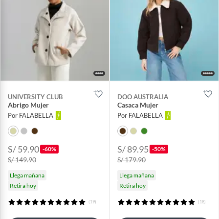
UNIVERSITY CLUB
DOO AUSTRALIA
Abrigo Mujer
Casaca Mujer
Por FALABELLA
Por FALABELLA
S/ 59.90
S/ 89.95
-60%
-50%
S/ 149.90
S/ 179.90
Llega mañana
Llega mañana
Retira hoy
Retira hoy
(19)
(18)