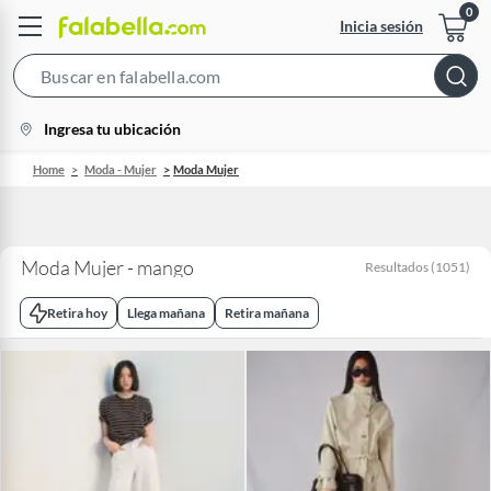
Inicia sesión
Search
Bar
location-
Ingresa tu ubicación
icon
Home
Moda - Mujer
Moda Mujer
Moda Mujer - mango
Resultados
(
1051
)
Retira hoy
Llega mañana
Retira mañana