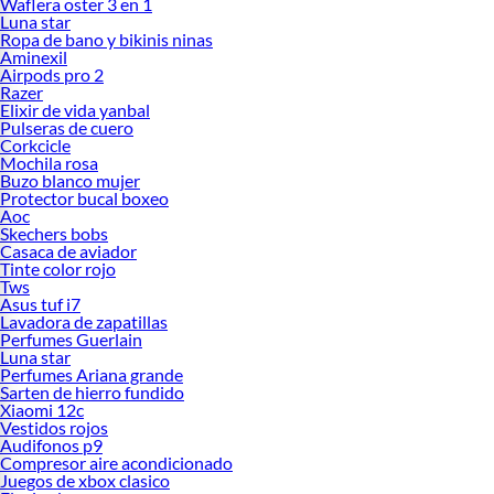
Waflera oster 3 en 1
Luna star
Ropa de bano y bikinis ninas
Aminexil
Airpods pro 2
Razer
Elixir de vida yanbal
Pulseras de cuero
Corkcicle
Mochila rosa
Buzo blanco mujer
Protector bucal boxeo
Aoc
Skechers bobs
Casaca de aviador
Tinte color rojo
Tws
Asus tuf i7
Lavadora de zapatillas
Perfumes Guerlain
Luna star
Perfumes Ariana grande
Sarten de hierro fundido
Xiaomi 12c
Vestidos rojos
Audifonos p9
Compresor aire acondicionado
Juegos de xbox clasico