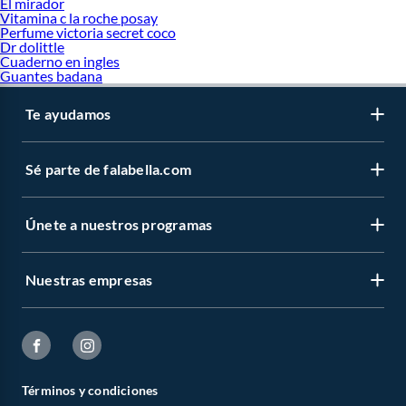
El mirador
Vitamina c la roche posay
Perfume victoria secret coco
Dr dolittle
Cuaderno en ingles
Guantes badana
Te ayudamos
Sé parte de falabella.com
Únete a nuestros programas
Nuestras empresas
Términos y condiciones