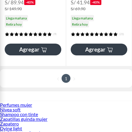
S/ 89.94
S/ 41.94
-40%
-40%
S/ 149.90
S/ 69.90
Llega mañana
Llega mañana
Retira hoy
Retira hoy
(9)
(21)
Agregar
Agregar
1
Perfumes mujer
Nivea soft
Shampoo con tinte
Zapatillas guinda mujer
Zapatero
Dying light