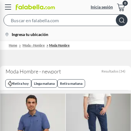
Inicia sesión
Search
Bar
location-
Ingresa tu ubicación
icon
Home
Moda - Hombre
Moda Hombre
Moda Hombre - newport
Resultados
(
34
)
Retira hoy
Llega mañana
Retira mañana