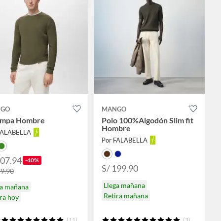
GO
MANGO
mpa Hombre
Polo 100%Algodón Slim fit
Hombre
FALABELLA
Por FALABELLA
107.94
-40%
S/ 199.90
79.90
Llega mañana
ga mañana
Retira mañana
ra hoy
(11)
(3)