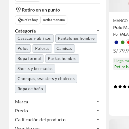
Retiro en un punto
Retira hoy
Retira mañana
MANGO
Polo M
Categoría
Por FAL
Casacas y abrigos
Pantalones hombre
Polos
Poleras
Camisas
S/ 79.
Ropa formal
Parkas hombre
Llega m
Retira 
Shorts y bermudas
Chompas, sweaters y chalecos
Ropa de baño
Marca
Precio
Calificación del producto
Vendido por