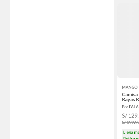
MANGO
Camisa
Rayas 
Por FAL
S/ 129
S/ 199.9
Llega m
Retira 