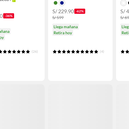
S/ 229.90
S/ 
-62%
90
-36%
S/ 599
S/ 6
Llega mañana
Lle
añana
Retira hoy
Ret
hoy
(26)
(4)