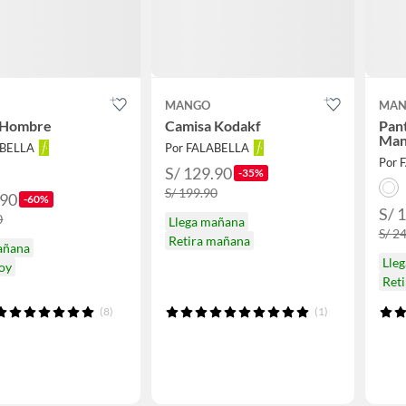
MANGO
MAN
 Hombre
Camisa Kodakf
Pant
Ma
ABELLA
Por FALABELLA
Por 
S/ 129.90
-35%
S/ 199.90
.90
-60%
S/ 
0
Llega mañana
S/ 2
Retira mañana
añana
Lle
hoy
Ret
(8)
(1)