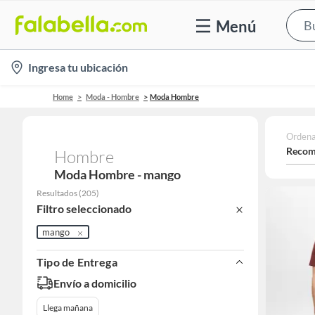
Menú
location-
Ingresa tu ubicación
icon
Home
Moda - Hombre
Moda Hombre
Ordena
Recom
Hombre
Moda Hombre - mango
Resultados
(
205
)
Filtro seleccionado
mango
Tipo de Entrega
Envío a domicilio
Llega mañana