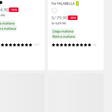
Por FALABELLA
44.90
-36%
9.90
S/ 79.90
-38%
ga mañana
S/ 129.90
ira mañana
Llega mañana
Retira mañana
(27)
(4)