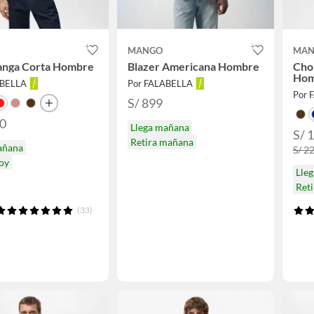
MANGO
MAN
anga Corta Hombre
Blazer Americana Hombre
Cho
Hom
ABELLA
Por FALABELLA
Por 
S/ 899
90
Llega mañana
S/ 
Retira mañana
añana
S/ 2
hoy
Lle
Ret
(33)