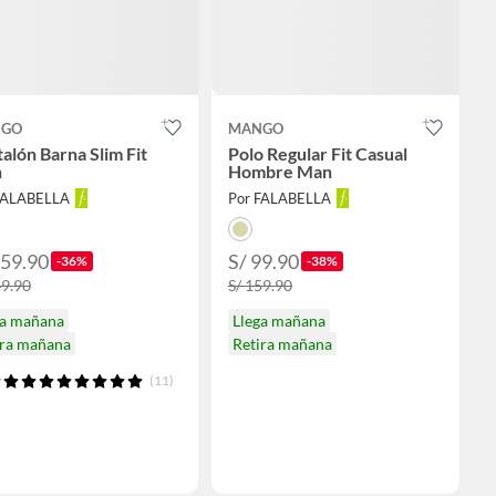
GO
MANGO
alón Barna Slim Fit
Polo Regular Fit Casual
n
Hombre Man
FALABELLA
Por FALABELLA
159.90
S/ 99.90
-36%
-38%
49.90
S/ 159.90
ga mañana
Llega mañana
ira mañana
Retira mañana
(11)