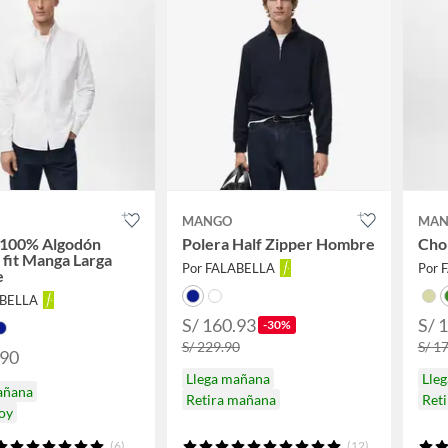
MANGO
MAN
 100% Algodón
Polera Half Zipper Hombre
Cho
 fit Manga Larga
Por FALABELLA
Por 
e
ABELLA
S/ 160.93
S/ 
-30%
S/ 229.90
S/ 1
.90
Llega mañana
Lle
añana
Retira mañana
Reti
hoy
(6)
(12)