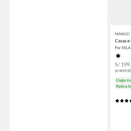
MANGO
Casaca
Por FAL
S/ 199
S/ 499.9
Llega m
Retira 