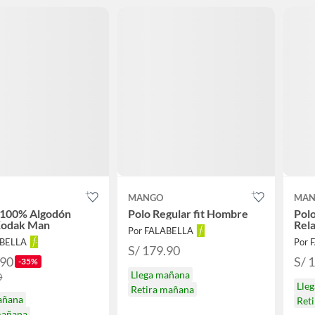
MANGO
MAN
 100% Algodón
Polo Regular fit Hombre
Pol
Kodak Man
Rel
Por FALABELLA
ABELLA
Por 
S/ 179.90
.90
S/ 
-35%
Llega mañana
0
Lle
Retira mañana
añana
Ret
mañana