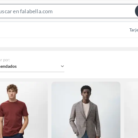
Search
Bar
Tarj
r por
:
endados