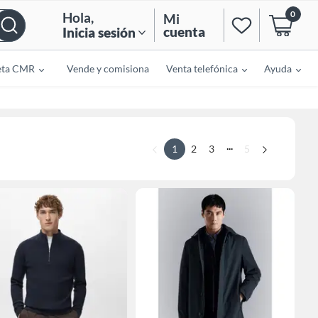
0
Hola
,
Mi
cuenta
Inicia sesión
eta CMR
Vende y comisiona
Venta telefónica
Ayuda
...
1
2
3
5