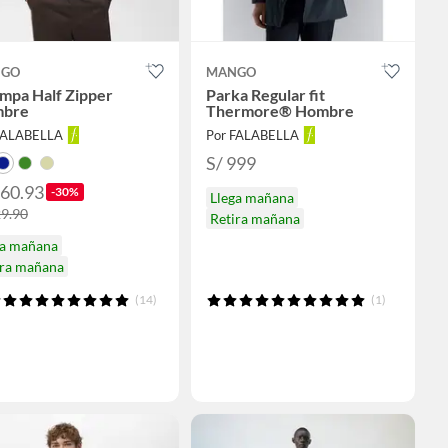
GO
MANGO
mpa Half Zipper
Parka Regular fit
bre
Thermore® Hombre
FALABELLA
Por FALABELLA
S/ 999
160.93
-30%
Llega mañana
29.90
Retira mañana
ga mañana
ira mañana
(14)
(1)