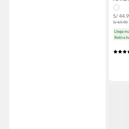
S/ 44.
S/ 69.90
Llega m
Retira 