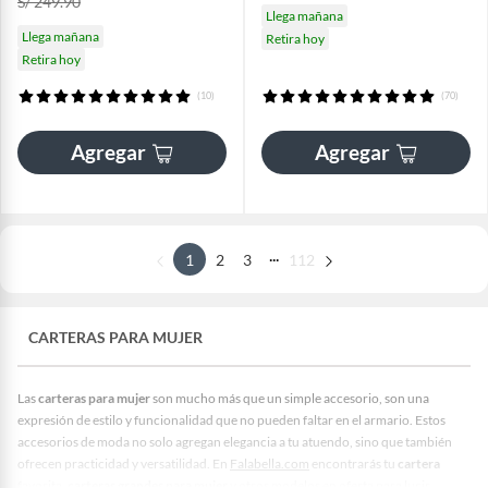
S/ 249.90
Llega mañana
Llega mañana
Retira hoy
Retira hoy
(10)
(70)
Agregar
Agregar
...
1
2
3
112
CARTERAS PARA MUJER
Las
carteras para mujer
son mucho más que un simple accesorio, son una
expresión de estilo y funcionalidad que no pueden faltar en el armario. Estos
accesorios de moda no solo agregan elegancia a tu atuendo, sino que también
ofrecen practicidad y versatilidad. En
Falabella.com
encontrarás tu
cartera
favorita,
carteras grandes para mujer
y otros modelos
en oferta para lucir