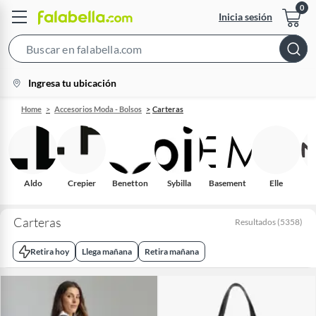
Inicia sesión
Search
Bar
location-
Ingresa tu ubicación
icon
Home
Accesorios Moda - Bolsos
Carteras
Aldo
Crepier
Benetton
Sybilla
Basement
Elle
S
Carteras
Resultados
(
5358
)
Retira hoy
Llega mañana
Retira mañana