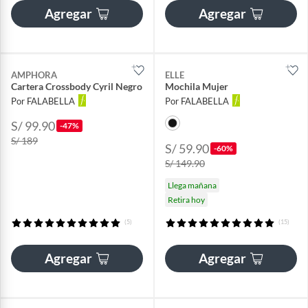
Agregar
Agregar
AMPHORA
ELLE
Cartera Crossbody Cyril Negro
Mochila Mujer
Por FALABELLA
Por FALABELLA
S/ 99.90
-47%
S/ 189
S/ 59.90
-60%
S/ 149.90
Llega mañana
Retira hoy
(5)
(15)
Agregar
Agregar