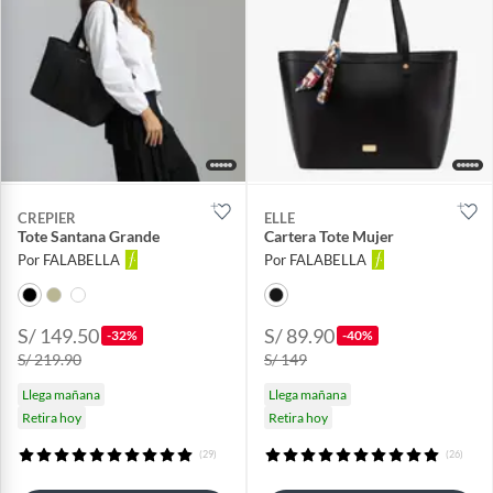
CREPIER
ELLE
Tote Santana Grande
Cartera Tote Mujer
Por FALABELLA
Por FALABELLA
S/ 149.50
S/ 89.90
-32%
-40%
S/ 219.90
S/ 149
Llega mañana
Llega mañana
Retira hoy
Retira hoy
(29)
(26)