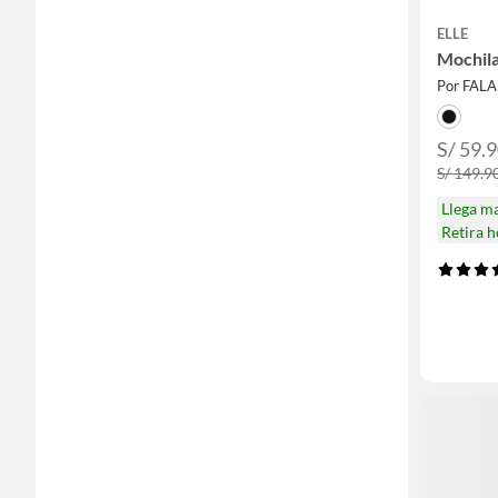
ELLE
Mochil
Por FAL
S/ 59.
S/ 149.9
Llega m
Retira 