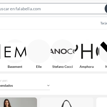
Search
Bar
Tarj
Basement
Elle
Stefano Cocci
Amphora
r por
:
endados