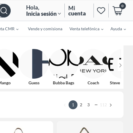
0
Hola
,
Mi
cuenta
Inicia sesión
eta CMR
Vende y comisiona
Venta telefónica
Ayuda
Mango
Guess
Bubba Bags
Coach
Steve Madd
...
1
2
3
112