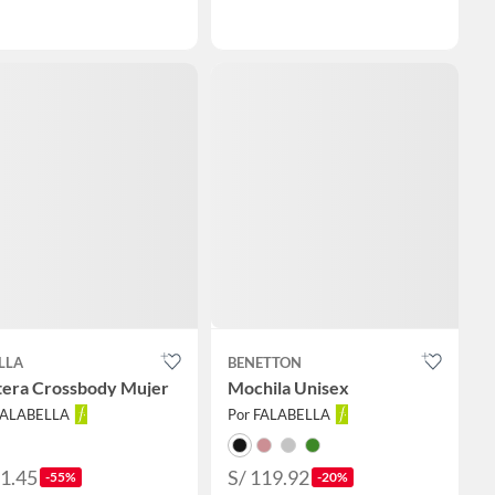
LLA
BENETTON
tera Crossbody Mujer
Mochila Unisex
FALABELLA
Por FALABELLA
31.45
S/ 119.92
-55%
-20%