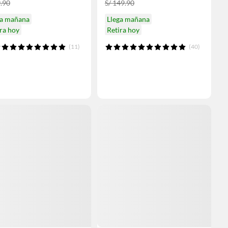
9.90
S/ 149.90
ga mañana
Llega mañana
ra hoy
Retira hoy
(11)
(40)