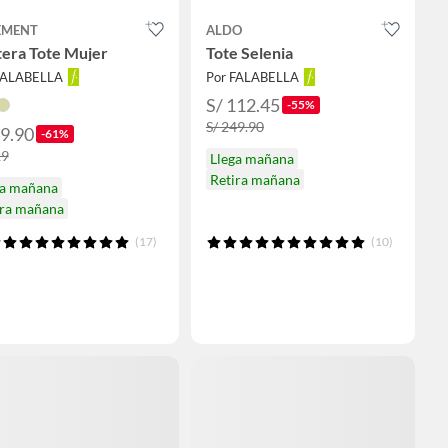
EMENT
ALDO
tera Tote Mujer
Tote Selenia
FALABELLA
Por FALABELLA
S/ 112.45
-55%
S/ 249.90
49.90
-61%
29
Llega mañana
Retira mañana
ga mañana
ira mañana
(17)
(10)