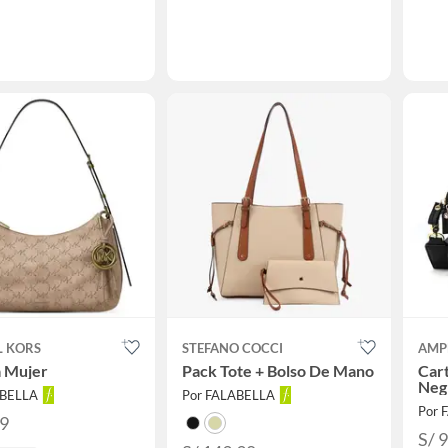
L KORS
STEFANO COCCI
AMP
a Mujer
Pack Tote + Bolso De Mano
Cart
Neg
ABELLA
Por FALABELLA
Por 
79
S/ 