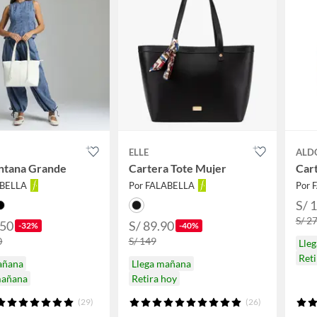
ELLE
ALD
antana Grande
Cartera Tote Mujer
Car
ABELLA
Por FALABELLA
Por 
S/ 
S/ 2
.50
S/ 89.90
-32%
-40%
0
S/ 149
Lle
Ret
añana
Llega mañana
mañana
Retira hoy
(29)
(26)