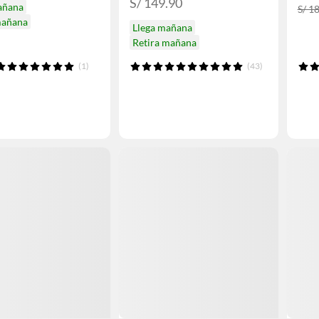
S/ 149.90
añana
S/ 1
mañana
Llega mañana
Retira mañana
(1)
(43)