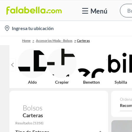
Menú
location-
Ingresa tu ubicación
icon
Home
Accesorios Moda - Bolsos
Carteras
Aldo
Crepier
Benetton
Sybilla
Ordena
Recom
Bolsos
Carteras
Resultados
(
5358
)
Tipo de Entrega