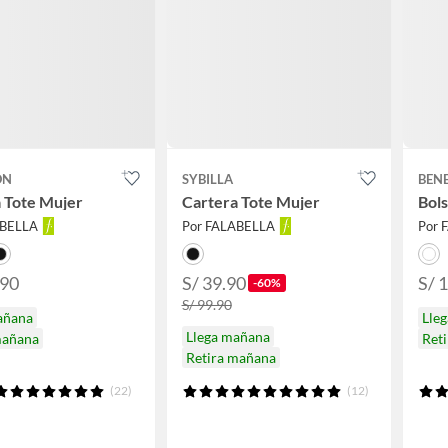
ON
SYBILLA
BEN
 Tote Mujer
Cartera Tote Mujer
Bol
ABELLA
Por FALABELLA
Por 
.90
S/ 39.90
S/ 
-60%
S/ 99.90
añana
Lle
Llega mañana
mañana
Ret
Retira mañana
(22)
(12)