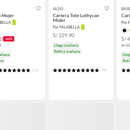
ALDO
BAS
a Mujer
Cartera Tote Lothycan
Car
Mujer
ABELLA
Por 
Por FALABELLA
S/ 229.90
90
S/ 
-60%
0
Llega mañana
S/ 1
Retira mañana
añana
Lle
hoy
Ret
(15)
(70)