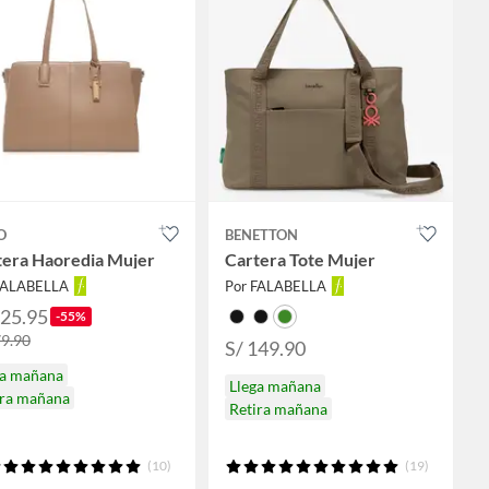
O
BENETTON
tera Haoredia Mujer
Cartera Tote Mujer
FALABELLA
Por FALABELLA
125.95
-55%
79.90
S/ 149.90
ga mañana
Llega mañana
ira mañana
Retira mañana
(10)
(19)