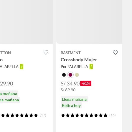
ETTON
BASEMENT
so
Crossbody Mujer
FALABELLA
Por FALABELLA
129.90
S/ 34.90
-61%
S/ 89.90
ga mañana
Llega mañana
ira mañana
Retira hoy
(17)
(16)