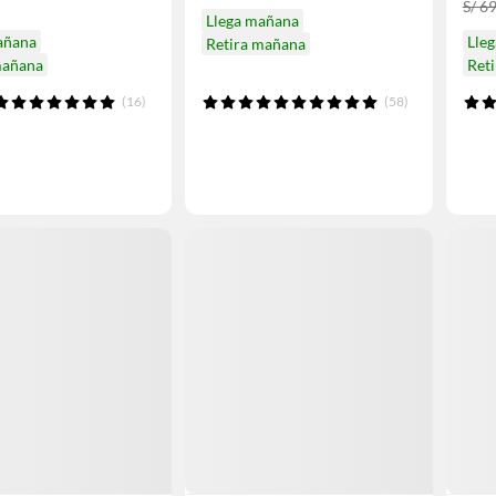
S/ 6
Llega mañana
añana
Lle
Retira mañana
mañana
Reti
(16)
(58)