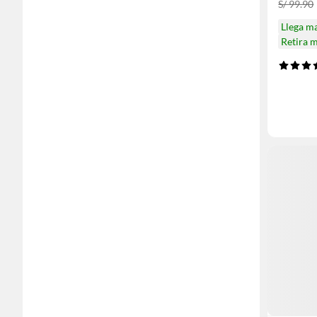
S/ 99.90
Llega m
Retira 