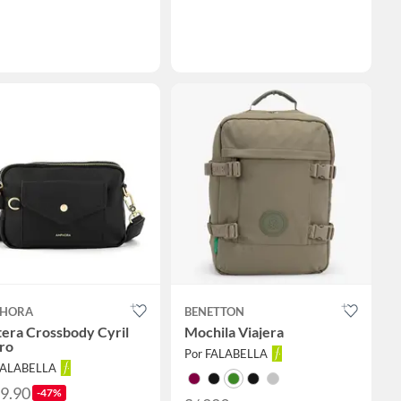
HORA
BENETTON
era Crossbody Cyril
Mochila Viajera
ro
Por FALABELLA
FALABELLA
99.90
-47%