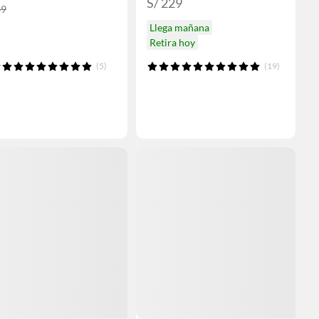
S/ 229
89
Llega mañana
Retira hoy
(5)
(19)