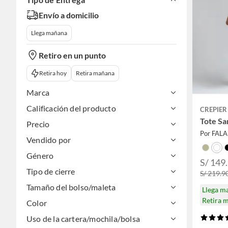
Envío a domicilio
Llega mañana
Retiro en un punto
Retira hoy
Retira mañana
Marca
Calificación del producto
CREPIER
Tote S
Precio
Por FAL
Vendido por
Género
S/ 149
Tipo de cierre
S/ 219.9
Tamaño del bolso/maleta
Llega m
Retira 
Color
Uso de la cartera/mochila/bolsa