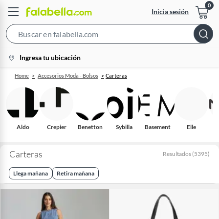
Inicia sesión
Search
Bar
location-
Ingresa tu ubicación
icon
Home
Accesorios Moda - Bolsos
Carteras
Aldo
Crepier
Benetton
Sybilla
Basement
Elle
S
Carteras
Resultados
(
5395
)
Llega mañana
Retira mañana