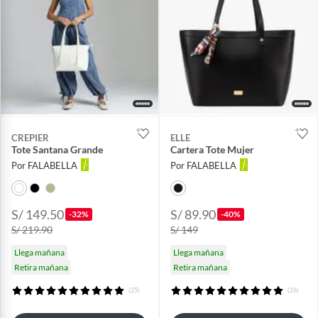
CREPIER
ELLE
Tote Santana Grande
Cartera Tote Mujer
Por FALABELLA
Por FALABELLA
S/ 149.50
S/ 89.90
-32%
-40%
S/ 219.90
S/ 149
Llega mañana
Llega mañana
Retira mañana
Retira mañana
(25)
(26)