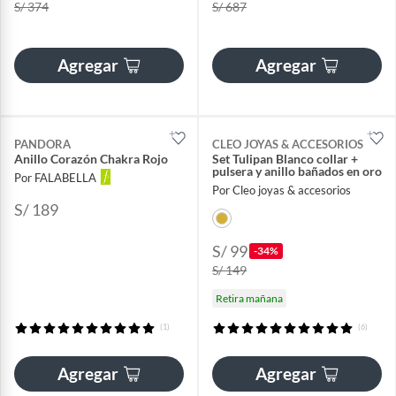
S/ 374
S/ 687
Agregar
Agregar
PANDORA
CLEO JOYAS & ACCESORIOS
Anillo Corazón Chakra Rojo
Set Tulipan Blanco collar +
pulsera y anillo bañados en oro
Por FALABELLA
Por Cleo joyas & accesorios
S/ 189
S/ 99
-34%
S/ 149
Retira mañana
(1)
(6)
Agregar
Agregar