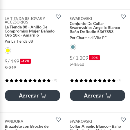
LA TIENDA 88 JOYAS Y
SWAROVSKI
ACCESORIOS
Conjunto De Collar
La Tienda 88 - Anillo De
Swarovskies Angelic Blanco
Compromiso Mujer Bañado
Baño De Rodio 5367853
Oro 18k - Amarillo
Por Charme di Vita PE
Por La Tienda 88
S/ 1,209
-20%
S/ 169
-47%
S/ 1,512
S/ 319
(11)
(3)
Agregar
Agregar
PANDORA
SWAROVSKI
Brazalete con Broche de
Collar Angelic Blanco - Baño