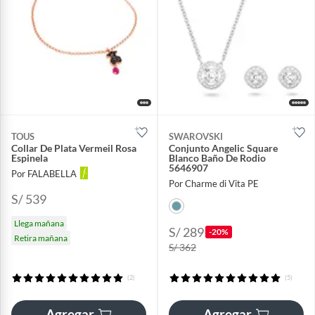
TOUS
SWAROVSKI
Collar De Plata Vermeil Rosa
Conjunto Angelic Square
Espinela
Blanco Baño De Rodio
5646907
Por FALABELLA
Por Charme di Vita PE
S/ 539
Llega mañana
S/ 289
-20%
Retira mañana
S/ 362
(2)
(5)
Agregar
Agregar