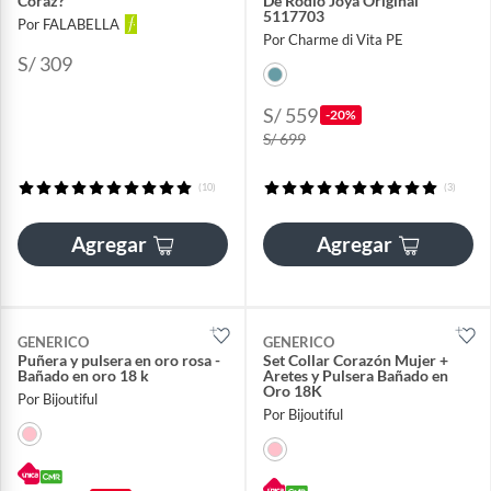
Coraz?
De Rodio Joya Original
5117703
Por FALABELLA
Por Charme di Vita PE
S/ 309
S/ 559
-20%
S/ 699
(10)
(3)
Agregar
Agregar
GENERICO
GENERICO
Puñera y pulsera en oro rosa -
Set Collar Corazón Mujer +
Bañado en oro 18 k
Aretes y Pulsera Bañado en
Oro 18K
Por Bijoutiful
Por Bijoutiful