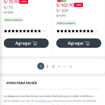
S/ 70.90
-49%
S/ 102.90
-48%
S/ 75
S/ 109
S/ 139
S/ 199
Retira mañana
Retira mañana
(12)
(2)
Agregar
Agregar
...
1
2
3
200
JOYAS PARA MUJER
Las
joyas
son prendas de lujo que están diseñadas para resaltar tu belleza y
personalidad, por eso, en
Falabella.com
encontrarás una amplia variedad de