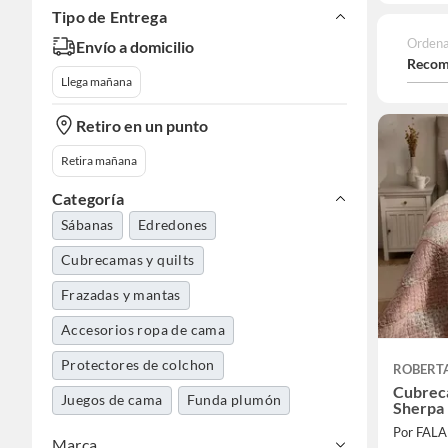
Tipo de Entrega
Ordena
Envío a domicilio
Recom
Llega mañana
Retiro en un punto
Retira mañana
Categoría
Sábanas
Edredones
Cubrecamas y quilts
Frazadas y mantas
Accesorios ropa de cama
Protectores de colchon
ROBERT
Cubrec
Juegos de cama
Funda plumón
Sherpa
Por FAL
Marca