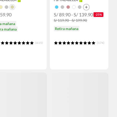
159.90
S/ 89.90 - S/ 139.90
-25%
S/ 119.90 - S/ 199.90
ga mañana
Retira mañana
ira mañana
(615)
(174)