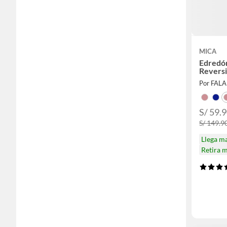
MICA
Edredó
Reversi
Por FAL
S/ 59.9
S/ 149.90
Llega m
Retira 