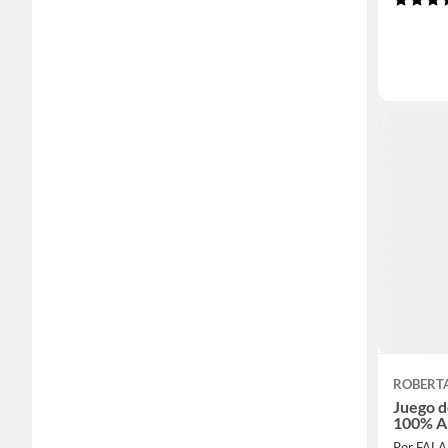
ROBERT
Juego d
100% Al
Por FAL