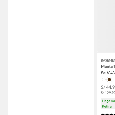
BASEME
Manta T
Por FAL
S/ 44.
S/ 129.9
Llega m
Retira 