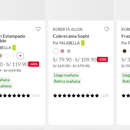
ROBERTA ALLEN
ROB
n Estampado
Cubrecama Sophi
Fraz
ble
Por FALABELLA
Por 
ABELLA
S/ 79.90 - S/ 109.90
S/ 3
-33%
0 - S/ 119.90
-60%
S/ 119.90 - S/ 179.90
S/ 79
 - S/ 219.90
Llega mañana
Lle
añana
Retira mañana
Ret
mañana
(365)
(128)