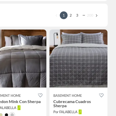
...
1
2
3
200
EMENT HOME
BASEMENT HOME
edon Mink Con Sherpa
Cubrecama Cuadros
Sherpa
FALABELLA
Por FALABELLA