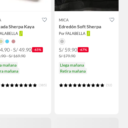
A
MICA
zada Sherpa Kaya
Edredón Soft Sherpa
FALABELLA
Por FALABELLA
4.90 - S/ 49.90
S/ 59.90
-65%
-67%
.90 - S/ 169.90
S/ 179.90
ga mañana
Llega mañana
ira mañana
Retira mañana
(385)
(52)