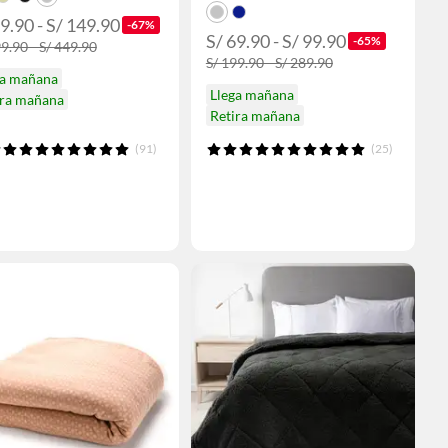
9.90 - S/ 149.90
-67%
S/ 69.90 - S/ 99.90
-65%
9.90 - S/ 449.90
S/ 199.90 - S/ 289.90
ga mañana
Llega mañana
ira mañana
Retira mañana
(91)
(25)