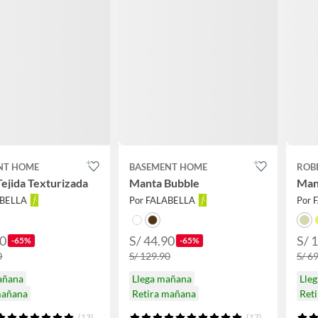
NT HOME
BASEMENT HOME
ROB
ejida Texturizada
Manta Bubble
Man
ABELLA
Por FALABELLA
Por 
90
S/ 44.90
S/ 
-65%
-65%
0
S/ 129.90
S/ 6
añana
Llega mañana
Lle
mañana
Retira mañana
Ret
(13)
(17)