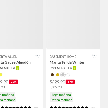
ERTA ALLEN
BASEMENT HOME
ta Gauze Algodón
Manta Tejida Winter
FALABELLA
Por FALABELLA
19.90
S/ 29.90
-72%
-67%
9.90
S/ 89.90
ga mañana
Llega mañana
ira mañana
Retira mañana
(10)
(25)