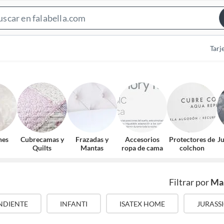
Search
Bar
Tarj
nes
Cubrecamas y
Frazadas y
Accesorios
Protectores de
J
Quilts
Mantas
ropa de cama
colchon
Filtrar por
Ma
NDIENTE
INFANTI
ISATEX HOME
JURASS