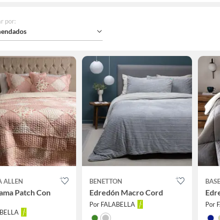
r por
:
endados
A ALLEN
BENETTON
BAS
ama Patch Con
Edredón Macro Cord
Edr
Por FALABELLA
Por 
ABELLA