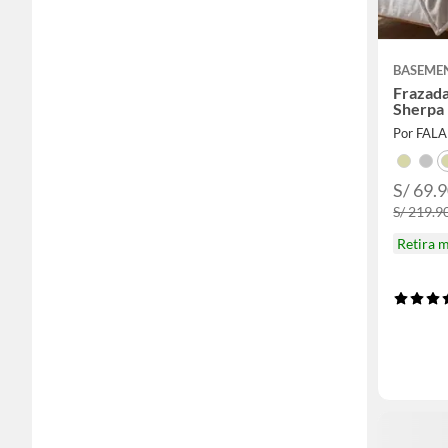
BASEME
Frazada
Sherpa
Por FAL
S/ 69.9
S/ 219.90
Retira 