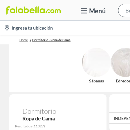
Menú
location-
Ingresa tu ubicación
icon
Home
Dormitorio - Ropa de Cama
Sábanas
Edredo
Dormitorio
Ropa de Cama
 BRANDS
HOMECARE
INDEMA
INDEPE
Resultados
(
11327
)