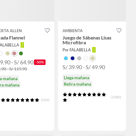
ERTA ALLEN
AMBIENTA
ada Flannel
Juego de Sábanas Lisas
Microfibra
FALABELLA
Por FALABELLA
9.90 - S/ 64.90
-50%
S/ 39.90 - S/ 49.90
.90 - S/ 119.90
Llega mañana
ga mañana
Retira mañana
ira mañana
(1080)
(666)