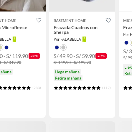
NT HOME
BASEMENT HOME
MIC
 Microfleece
Frazada Cuadros con
Fra
Sherpa
Por 
ABELLA
Por FALABELLA
S/ 3
0 - S/ 119.90
S/ 49.90 - S/ 59.90
-68%
-67%
S/ 99
 - S/ 349.90
S/ 149.90 - S/ 199.90
Lle
mañana
Llega mañana
Ret
Retira mañana
(233)
(112)