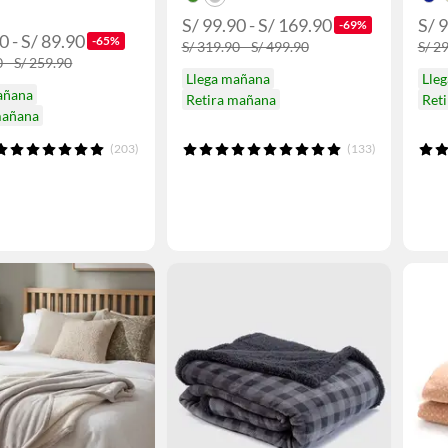
S/ 99.90 - S/ 169.90
S/ 9
-69%
0 - S/ 89.90
-65%
S/ 319.90 - S/ 499.90
S/ 29
 - S/ 259.90
Llega mañana
Lle
añana
Retira mañana
Ret
mañana
(203)
(133)