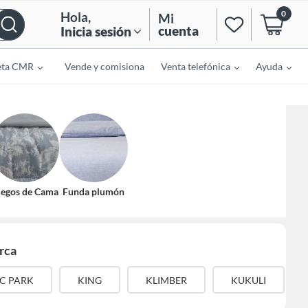
0
Hola
,
Mi
cuenta
Inicia sesión
eta CMR
Vende y comisiona
Venta telefónica
Ayuda
uegos de Cama
Funda plumón
rca
IC PARK
KING
KLIMBER
KUKULI