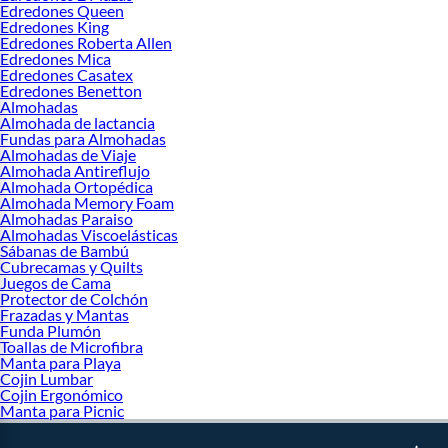
Edredones Queen
Edredones King
Edredones Roberta Allen
Edredones Mica
Edredones Casatex
Edredones Benetton
Almohadas
Almohada de lactancia
Fundas para Almohadas
Almohadas de Viaje
Almohada Antireflujo
Almohada Ortopédica
Almohada Memory Foam
Almohadas Paraiso
Almohadas Viscoelásticas
Sábanas de Bambú
Cubrecamas y Quilts
Juegos de Cama
Protector de Colchón
Frazadas y Mantas
Funda Plumón
Toallas de Microfibra
Manta para Playa
Cojin Lumbar
Cojin Ergonómico
Manta para Picnic