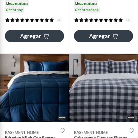
Llega mañana
Llega mañana
Retira hoy
Retira mañana
(203)
(133)
Agregar
Agregar
BASEMENT HOME
BASEMENT HOME
Edredon Mink Con Sherpa
Cubrecama Cuadros Sherpa