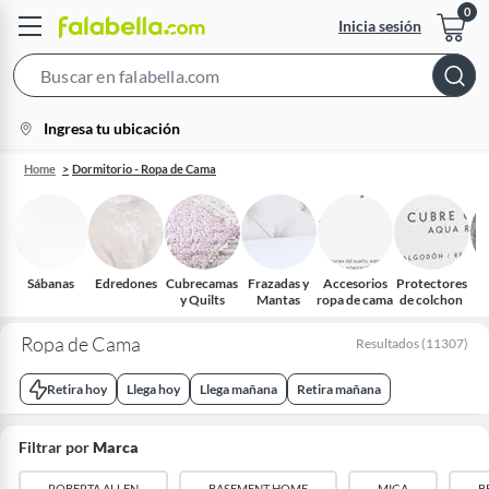
Inicia sesión
Search
Bar
location-
Ingresa tu ubicación
icon
Home
Dormitorio - Ropa de Cama
Sábanas
Edredones
Cubrecamas
Frazadas y
Accesorios
Protectores
J
y Quilts
Mantas
ropa de cama
de colchon
Ropa de Cama
Resultados
(
11307
)
Retira hoy
Llega hoy
Llega mañana
Retira mañana
Filtrar por
Marca
ROBERTA ALLEN
BASEMENT HOME
MICA
B