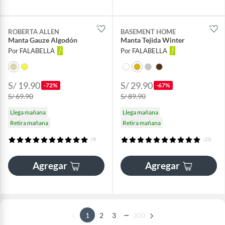
ROBERTA ALLEN
BASEMENT HOME
Manta Gauze Algodón
Manta Tejida Winter
Por FALABELLA
Por FALABELLA
S/ 19.90
S/ 29.90
-72%
-67%
S/ 69.90
S/ 89.90
Llega mañana
Llega mañana
Retira mañana
Retira mañana
(9)
(25)
Agregar
Agregar
...
1
2
3
200