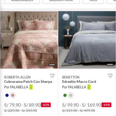
ROBERTA ALLEN
BENETTON
Cubrecama Patch Con Sherpa
Edredón Macro Cord
Por FALABELLA
Por FALABELLA
S/ 79.90 - S/ 89.90
S/ 99.90 - S/ 169.90
-65%
-69%
S/ 229.90 - S/ 259.90
S/ 319.90 - S/ 499.90