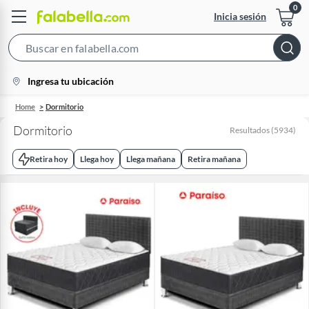
Inicia sesión
Search
Bar
location-
Ingresa tu ubicación
icon
Home
Dormitorio
Dormitorio
Resultados
(
5934
)
Retira hoy
Llega hoy
Llega mañana
Retira mañana