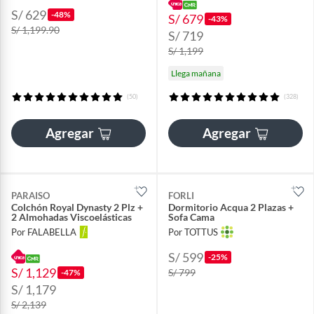
S/ 629
-48%
S/ 679
-43%
S/ 1,199.90
S/ 719
S/ 1,199
Llega mañana
(50)
(328)
Agregar
Agregar
PARAISO
FORLI
Colchón Royal Dynasty 2 Plz +
Dormitorio Acqua 2 Plazas +
2 Almohadas Viscoelásticas
Sofa Cama
Por FALABELLA
Por TOTTUS
S/ 599
-25%
S/ 1,129
S/ 799
-47%
S/ 1,179
S/ 2,139