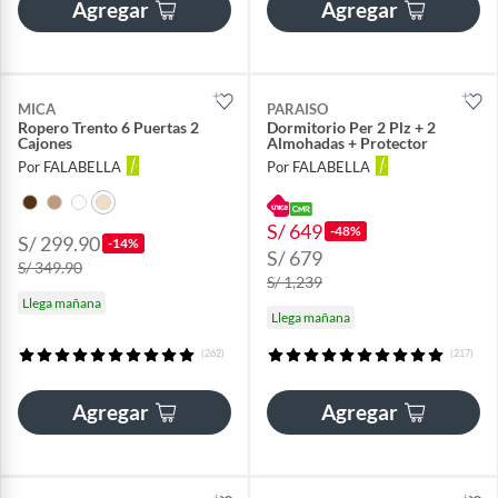
Agregar
Agregar
MICA
PARAISO
Ropero Trento 6 Puertas 2
Dormitorio Per 2 Plz + 2
Cajones
Almohadas + Protector
Por FALABELLA
Por FALABELLA
S/ 649
-48%
S/ 299.90
-14%
S/ 679
S/ 349.90
S/ 1,239
Llega mañana
Llega mañana
(262)
(217)
Agregar
Agregar