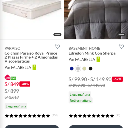
PARAISO
BASEMENT HOME
Colchón Paraíso Royal Prince
Edredon Mink Con Sherpa
2 Plazas Firme + 2 Almohadas
Por FALABELLA
Viscoelásticas
Por FALABELLA
S/ 99.90 - S/ 149.90
-67%
S/ 849
-48%
S/ 299.90 - S/ 449.90
S/ 899
Llega mañana
S/ 1,619
Retira mañana
Llega mañana
(236)
(91)