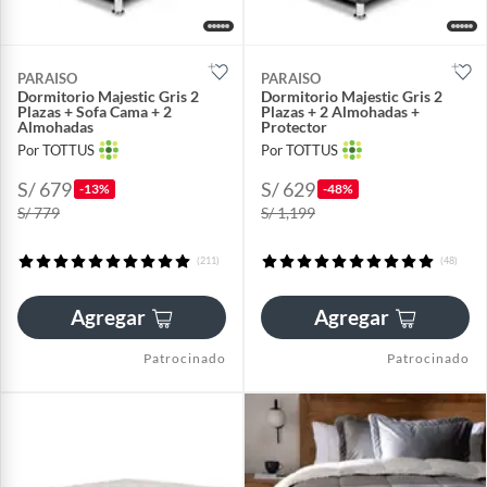
PARAISO
PARAISO
Dormitorio Majestic Gris 2
Dormitorio Majestic Gris 2
Plazas + Sofa Cama + 2
Plazas + 2 Almohadas +
Almohadas
Protector
Por TOTTUS
Por TOTTUS
S/ 679
S/ 629
-13%
-48%
S/ 779
S/ 1,199
(211)
(48)
Agregar
Agregar
Patrocinado
Patrocinado