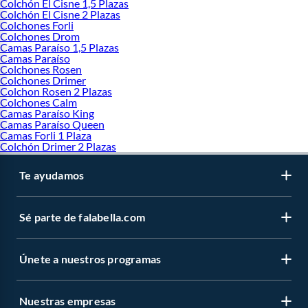
Colchón El Cisne 1,5 Plazas
Colchón El Cisne 2 Plazas
Colchones Forli
Colchones Drom
Camas Paraíso 1,5 Plazas
Camas Paraíso
Colchones Rosen
Colchones Drimer
Colchon Rosen 2 Plazas
Colchones Calm
Camas Paraíso King
Camas Paraíso Queen
Camas Forli 1 Plaza
Colchón Drimer 2 Plazas
Te ayudamos
Sé parte de falabella.com
Únete a nuestros programas
Nuestras empresas