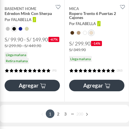
BASEMENT HOME
MICA
Edredon Mink Con Sherpa
Ropero Trento 6 Puertas 2
Cajones
Por FALABELLA
Por FALABELLA
S/ 99.90 - S/ 149.90
-67%
S/ 299.90
-14%
S/ 299.90 - S/ 449.90
S/ 349.90
Llega mañana
Llega mañana
Retira mañana
(91)
(262)
Agregar
Agregar
...
1
2
3
200