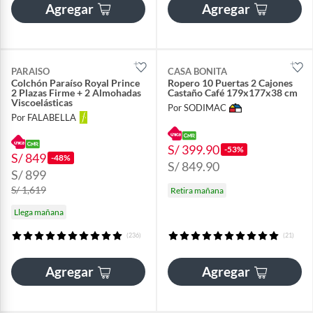
Agregar
Agregar
PARAISO
CASA BONITA
Colchón Paraíso Royal Prince
Ropero 10 Puertas 2 Cajones
2 Plazas Firme + 2 Almohadas
Castaño Café 179x177x38 cm
Viscoelásticas
Por SODIMAC
Por FALABELLA
S/ 399.90
-53%
S/ 849
-48%
S/ 849.90
S/ 899
S/ 1,619
Retira mañana
Llega mañana
(236)
(21)
Agregar
Agregar