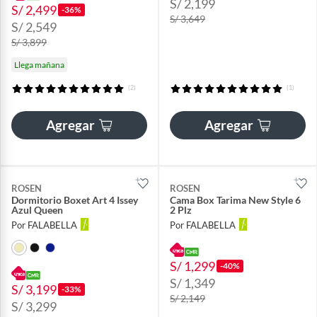
S/ 2,199
S/ 2,499
-36%
S/ 3,649
S/ 2,549
S/ 3,899
Llega mañana
(2)
(1)
Agregar
Agregar
ROSEN
ROSEN
Dormitorio Boxet Art 4 Issey
Cama Box Tarima New Style 6
Azul Queen
2 Plz
Por FALABELLA
Por FALABELLA
S/ 1,299
-40%
S/ 1,349
S/ 3,199
-33%
S/ 2,149
S/ 3,299