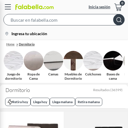
Inicia sesión
Search
Bar
location-
Ingresa tu ubicación
icon
Home
Dormitorio
Juego de
Ropa de
Camas
Muebles de
Colchones
Bases de
Do
dormitorio
Cama
Dormitorio
cama
Dormitorio
Resultados
(
36599
)
Retira hoy
Llega hoy
Llega mañana
Retira mañana