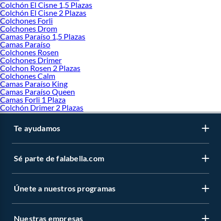
Colchón El Cisne 1,5 Plazas
Colchón El Cisne 2 Plazas
Colchones Forli
Colchones Drom
Camas Paraíso 1,5 Plazas
Camas Paraíso
Colchones Rosen
Colchones Drimer
Colchon Rosen 2 Plazas
Colchones Calm
Camas Paraíso King
Camas Paraíso Queen
Camas Forli 1 Plaza
Colchón Drimer 2 Plazas
Te ayudamos
Sé parte de falabella.com
Únete a nuestros programas
Nuestras empresas