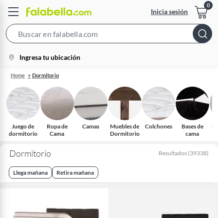
Inicia sesión
Search
Bar
location-
Ingresa tu ubicación
icon
Home
Dormitorio
Juego de
Ropa de
Camas
Muebles de
Colchones
Bases de
Do
dormitorio
Cama
Dormitorio
cama
Dormitorio
Resultados
(
39338
)
Llega mañana
Retira mañana