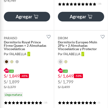
S/ 4,749
(38)
Agregar
Agregar
PARAISO
DROM
Dormitorio Royal Prince
Dormitorio Europeo Moln
Firme Queen + 2 Almohadas
2Plz + 2 Almohadas
Viscoelásticas
Viscoelásticas y Protector
Por FALABELLA
Por FALABELLA
S/ 1,849
S/ 1,649
-45%
-53%
S/ 1,899
S/ 1,799
S/ 3,379
S/ 3,499
Llega mañana
(18)
(5)