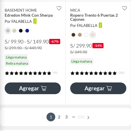
BASEMENT HOME
MICA
Edredon Mink Con Sherpa
Ropero Trento 6 Puertas 2
Cajones
Por FALABELLA
Por FALABELLA
S/ 99.90 - S/ 149.90
-67%
S/ 299.90
-14%
S/ 299.90 - S/ 449.90
S/ 349.90
Llega mañana
Llega mañana
Retira mañana
(91)
(262)
Agregar
Agregar
...
1
2
3
200