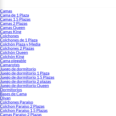
Camas
Cama de 1 Plaza
Camas 1,5 Plazas
Camas 2 Plazas
Camas Queen
Camas King
Colchones
Colchones de 1 Plaza
Colchón Plaza y Media
Colchones 2 Plazas
Colchón Queen
Colchón King
Cama plegable
Camarotes
Juego de dormitorio
Juego de dormitorio 1 Plaza
Juego de dormitorio 1,5 Plazas
Juego de dormitorio 2 plazas
Juego de dormitorio Queen
Dormitorios
Bases de Cama
Divan
Colchones Paraíso
Colchon Paraíso 2 Plazas
Colchon Paraíso 1,5 Plazas
Camas Paraíso 2 Plazas