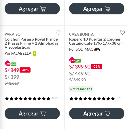
Agregar
Agregar
PARAISO
CASA BONITA
Colchón Paraíso Royal Prince
Ropero 10 Puertas 2 Cajones
2 Plazas Firme + 2 Almohadas
Castaño Café 179x177x38 cm
Viscoelásticas
Por SODIMAC
Por FALABELLA
S/ 399.90
-53%
S/ 849
-48%
S/ 449.90
S/ 899
S/ 849.90
S/ 1,619
Retira mañana
(236)
(21)
Agregar
Agregar