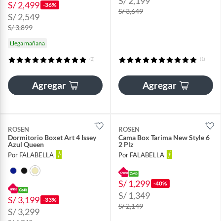
S/ 2,199
S/ 2,499
-36%
S/ 3,649
S/ 2,549
S/ 3,899
Llega mañana
(2)
(1)
Agregar
Agregar
ROSEN
ROSEN
Dormitorio Boxet Art 4 Issey
Cama Box Tarima New Style 6
Azul Queen
2 Plz
Por FALABELLA
Por FALABELLA
S/ 1,299
-40%
S/ 1,349
S/ 3,199
-33%
S/ 2,149
S/ 3,299