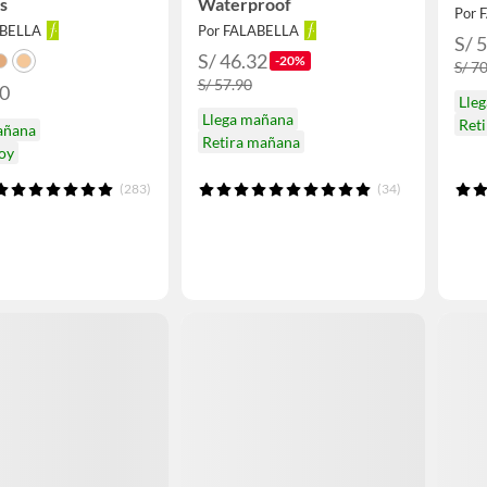
s
Waterproof
Por 
ABELLA
Por FALABELLA
S/ 
S/ 46.32
-20%
S/ 7
S/ 57.90
90
Lle
Llega mañana
Ret
añana
Retira mañana
hoy
(283)
(34)