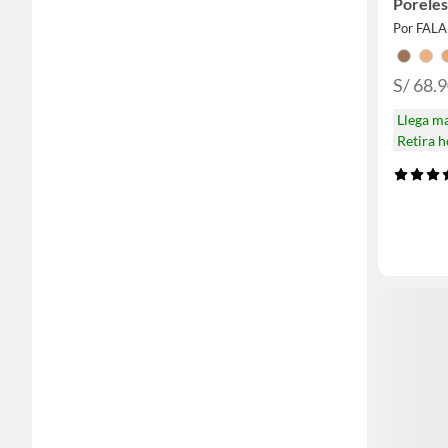
Poreles
Por FAL
S/ 68.
Llega m
Retira 