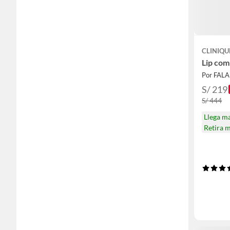
CLINIQU
Lip com
Por FAL
S/ 219
S/ 444
Llega m
Retira 