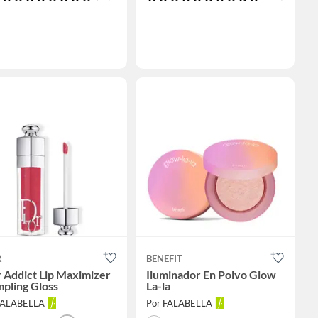
R
BENEFIT
 Addict Lip Maximizer
Iluminador En Polvo Glow
pling Gloss
La-la
FALABELLA
Por FALABELLA