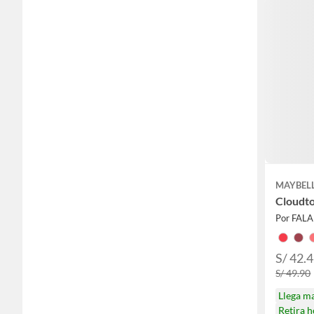
MAYBEL
Cloudto
Por FAL
S/ 42.
S/ 49.90
Llega m
Retira 