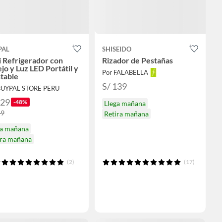
PAL
SHISEIDO
 Refrigerador con
Rizador de Pestañas
jo y Luz LED Portátil y
Por FALABELLA
table
S/ 139
BUYPAL STORE PERU
129
-48%
Llega mañana
49
Retira mañana
ga mañana
ira mañana
(2)
(17)