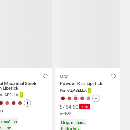
MAC
al Macximal Sleek
Powder Kiss Lipstick
n Lipstick
Por FALABELLA
FALABELLA
S/ 54.50
-50%
99
S/ 109
ga mañana
Llega mañana
ra hoy
Retira hoy