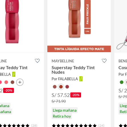
LINE
MAYBELLINE
BEN
ay Teddy Tint
Superstay Teddy Tint
Cos
Nudes
ABELLA
Por 
Por FALABELLA
52
S/ 
-20%
S/ 57.52
-20%
S/ 7
S/ 71.90
añana
Lle
Llega mañana
mañana
Ret
Retira hoy
(28)
(24)