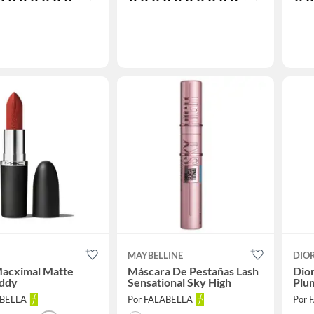
MAYBELLINE
DIO
Macximal Matte
Máscara De Pestañas Lash
Dior
eddy
Sensational Sky High
Plum
ABELLA
Por FALABELLA
Por 