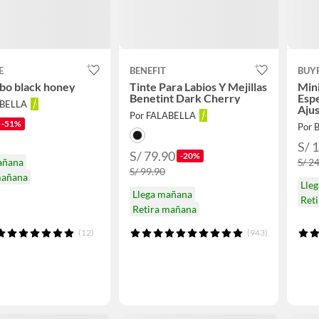
E
BENEFIT
BUY
bo black honey
Tinte Para Labios Y Mejillas
Mini
Benetint Dark Cherry
Espe
ABELLA
Ajus
Por FALABELLA
-51%
Por 
S/ 
S/ 79.90
-20%
añana
S/ 2
S/ 99.90
mañana
Lle
Llega mañana
Ret
Retira mañana
(12)
(943)