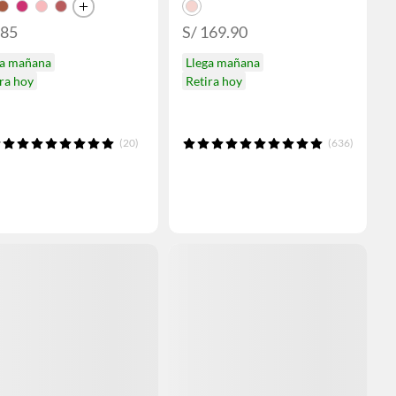
185
S/ 169.90
ga mañana
Llega mañana
ra hoy
Retira hoy
(20)
(636)