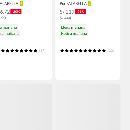
FALABELLA
Por FALABELLA
56.72
S/ 219
-20%
-51%
0.90
S/ 444
ga mañana
Llega mañana
ira mañana
Retira mañana
(17)
(12)