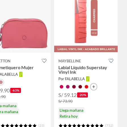
ETTON
MAYBELLINE
metiquero Mujer
Labial Líquido Superstay
Vinyl Ink
FALABELLA
Por FALABELLA
29.90
-63%
S/ 59.12
-20%
9.90
S/ 73.90
ga mañana
Llega mañana
ira mañana
Retira hoy
(23)
(752)