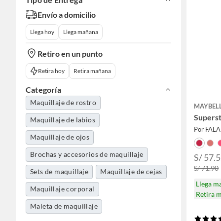
Envío a domicilio
Llega hoy
Llega mañana
Retiro en un punto
Retira hoy
Retira mañana
Categoría
Maquillaje de rostro
MAYBEL
Superst
Maquillaje de labios
Por FAL
Maquillaje de ojos
Brochas y accesorios de maquillaje
S/ 57.
S/ 71.90
Sets de maquillaje
Maquillaje de cejas
Llega m
Maquillaje corporal
Retira 
Maleta de maquillaje