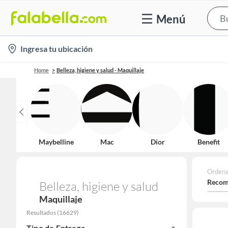
Menú
location-
Ingresa tu ubicación
icon
Home
Belleza, higiene y salud - Maquillaje
Maybelline
Mac
Dior
Benefit
Ordena
Recom
Belleza, higiene y salud
Maquillaje
Resultados
(
16629
)
Tipo de Entrega