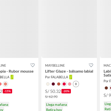
LINE
MAYBELLINE
MAC
pia - Rubor mousse
Lifter Glaze - bálsamo labial
Labi
Sati
ABELLA
Por FALABELLA
Por 
42
S/ 50.32
-15%
-20%
S/ 
S/ 62.90
Lle
añana
Llega mañana
Reti
hoy
Retira hoy