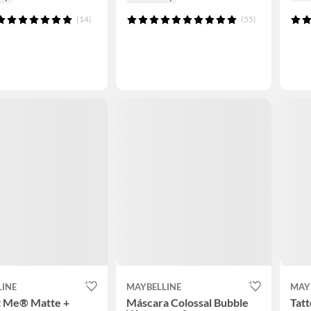
(14)
(55)
LINE
MAYBELLINE
MAY
t Me® Matte +
Máscara Colossal Bubble
Tat