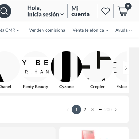
0
Hola
,
Mi
cuenta
Inicia sesión
eta CMR
Vende y comisiona
Venta telefónica
Ayuda
hanel
Fenty Beauty
Cyzone
Crepier
Estee Laude
...
1
2
3
200