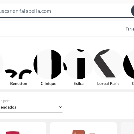
Search
Bar
Tarj
Benetton
Clinique
Esika
Loreal Paris
C
r por
:
endados