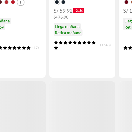
S/ 59.92
S/ 
-21%
S/ 75.90
añana
Lle
Llega mañana
hoy
Reti
Retira mañana
(1543)
(17)