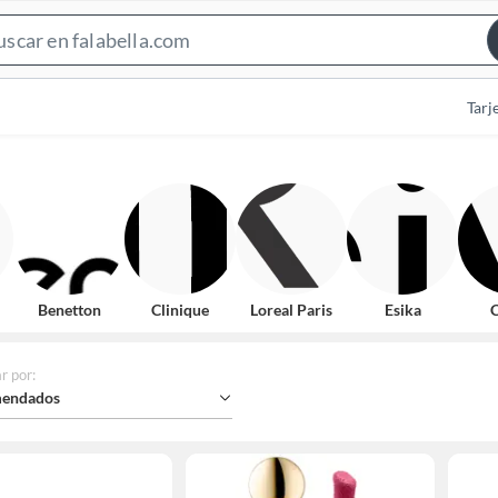
Search
Bar
Tarj
Benetton
Clinique
Loreal Paris
Esika
C
r por
:
endados