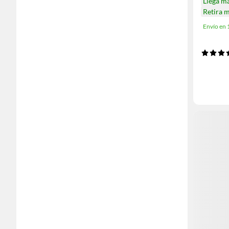
Llega m
Retira 
Envío en