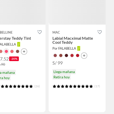
BELLINE
MAC
erstay Teddy Tint
Labial Macximal Matte
Cool Teddy
FALABELLA
Por FALABELLA
57.52
-20%
S/ 99
1.90
Llega mañana
ga mañana
Retira hoy
ra hoy
(26)
(17)