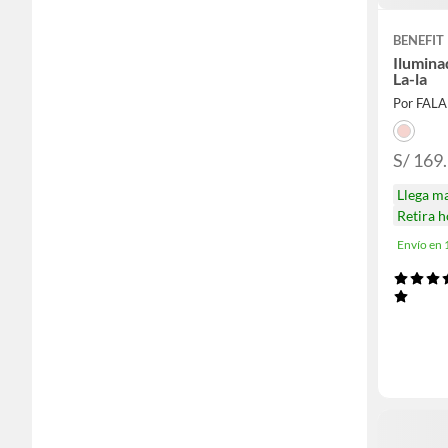
BENEFIT
Ilumina
La-la
Por FAL
S/ 169
Llega m
Retira 
Envío en