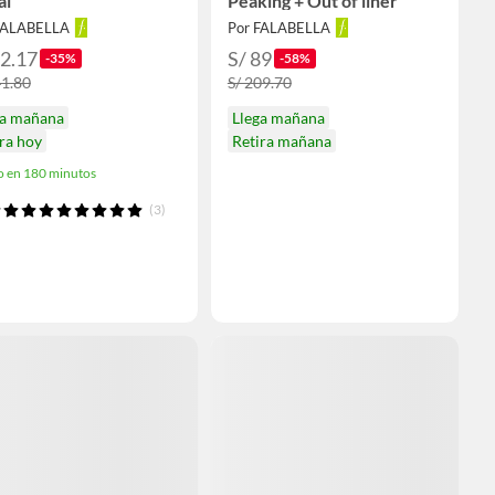
al
Peaking + Out of liner
FALABELLA
Por FALABELLA
92.17
S/ 89
-35%
-58%
41.80
S/ 209.70
ga mañana
Llega mañana
ra hoy
Retira mañana
o en 180 minutos
(3)