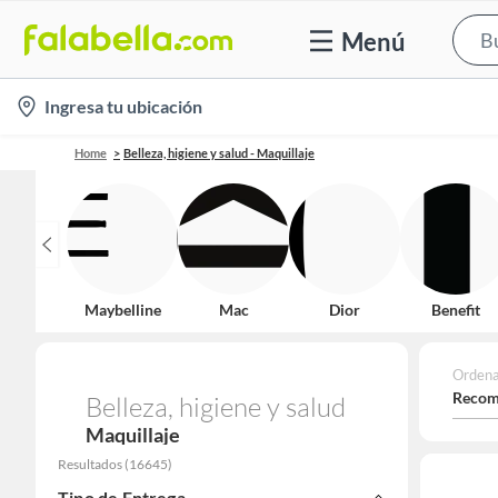
Menú
location-
Ingresa tu ubicación
icon
Home
Belleza, higiene y salud - Maquillaje
Maybelline
Mac
Dior
Benefit
Ordena
Recom
Belleza, higiene y salud
Maquillaje
Resultados
(
16645
)
Tipo de Entrega