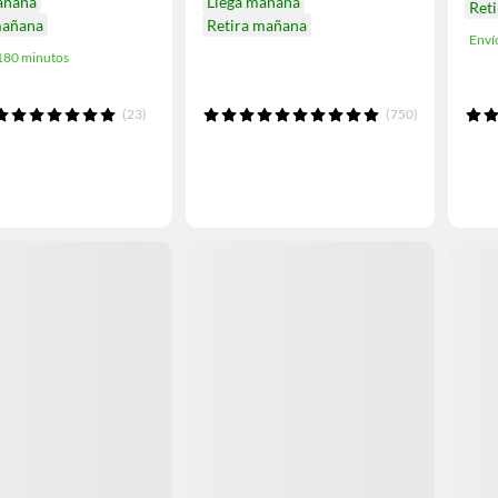
añana
Llega mañana
Ret
mañana
Retira mañana
Enví
 180 minutos
(23)
(750)