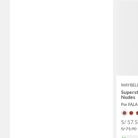
MAYBEL
Superst
Nudes
Por FAL
S/ 57.
S/ 71.90