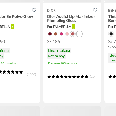
DIOR
BENE
dor En Polvo Glow
Dior Addict Lip Maximizer
Tint
Plumpling Gloss
Ben
ABELLA
Por FALABELLA
Por 
.90
S/ 185
S/ 
S/ 9
añana
Llega mañana
Lle
hoy
Retira hoy
Reti
 180 minutos
Envío en 180 minutos
(1380)
(20)