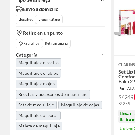
Envío a domicilio
Llega hoy
Llega mañana
Retiro en un punto
Retira hoy
Retira mañana
Categoría
Maquillaje de rostro
CLARIN
Set Lip 
Maquillaje de labios
Comfort
Balm 2.
Maquillaje de ojos
Por FAL
Brochas y accesorios de maquillaje
S/ 249
S/ 359
Sets de maquillaje
Maquillaje de cejas
Llega m
Maquillaje corporal
Retira 
Maleta de maquillaje
Envío en