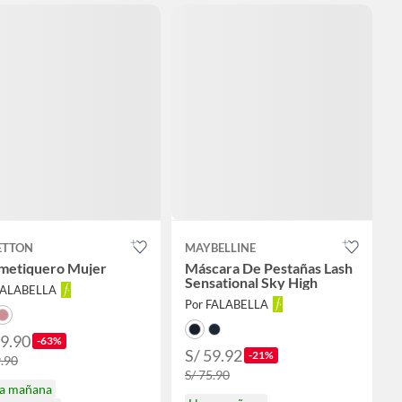
ETTON
MAYBELLINE
metiquero Mujer
Máscara De Pestañas Lash
Sensational Sky High
FALABELLA
Por FALABELLA
29.90
-63%
S/ 59.92
-21%
9.90
S/ 75.90
ga mañana