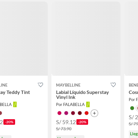
LINE
MAYBELLINE
BEN
ay Teddy Tint
Labial Líquido Superstay
Cos
Vinyl Ink
Por 
ABELLA
Por FALABELLA
S/ 
52
S/ 59.12
-20%
-20%
S/ 7
S/ 73.90
Lle