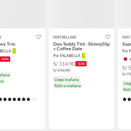
E
MAYBELLINE
MAY
ey Trio
Duo Teddy Tint : SkinnyDip
Sup
+ Coffee Date
ABELLA
Por 
Por FALABELLA
-43%
S/ 114.90
-53%
S/ 
S/ 242.80
S/ 7
añana
Llega mañana
hoy
Lle
Retira mañana
Reti
(3)