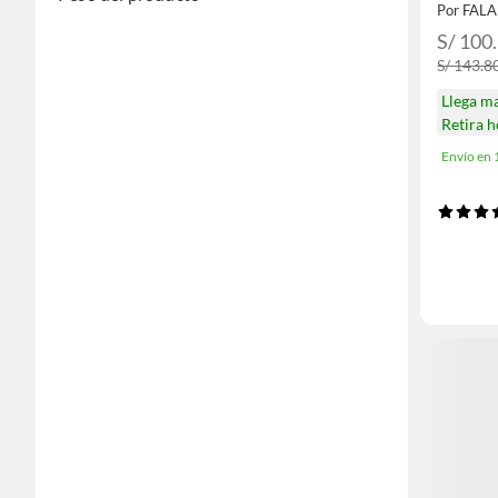
Por FAL
S/ 100
S/ 143.8
Llega m
Retira 
Envío en