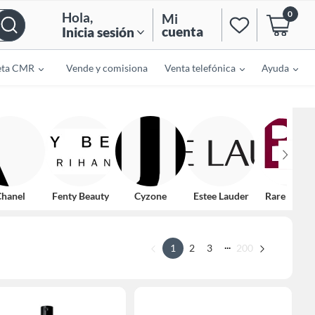
0
Hola
,
Mi
cuenta
Inicia sesión
eta CMR
Vende y comisiona
Venta telefónica
Ayuda
hanel
Fenty Beauty
Cyzone
Estee Lauder
Rare Beaut
...
1
2
3
200