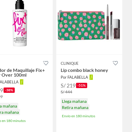
CLINIQUE
dor de Maquillaje Fix+
Lip combo black honey
y Over 100ml
Por FALABELLA
FALABELLA
S/ 219
-51%
99
-38%
S/ 444
59
Llega mañana
ga mañana
Retira mañana
ira mañana
Envío en 180 minutos
o en 180 minutos