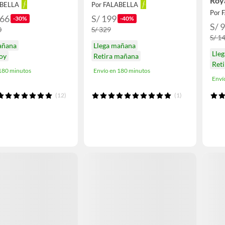
Roy
ABELLA
Por FALABELLA
Por 
.66
S/ 199
-30%
-40%
S/ 
0
S/ 329
S/ 1
añana
Llega mañana
Lle
hoy
Retira mañana
Reti
 180 minutos
Envío en 180 minutos
Enví
(12)
(1)