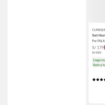
CLINIQU
Set Hon
Por FAL
S/ 179
S/ 315
Llega m
Retira 