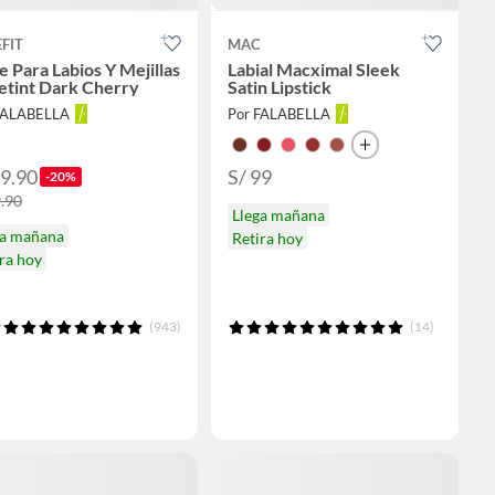
FIT
MAC
e Para Labios Y Mejillas
Labial Macximal Sleek
etint Dark Cherry
Satin Lipstick
FALABELLA
Por FALABELLA
79.90
S/ 99
-20%
9.90
Llega mañana
ga mañana
Retira hoy
ra hoy
(943)
(14)