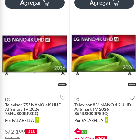
Agregar
Agregar
LG
LG
Televisor 75" NANO 4K UHD
Televisor 85" NANO 4K UHD
AI Smart TV 2026
AI Smart TV 2026
75NU800BPSBQ
85NU800BPSBQ
Por FALABELLA
Por FALABELLA
S/ 2,199
-21%
S/ 3,499
S/ 2,799
-34%