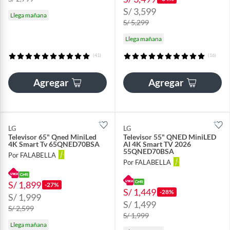
S/ 3,599
Llega mañana
S/ 5,299
Llega mañana
(41)
(16)
Agregar
Agregar
LG
LG
Televisor 65" Qned MiniLed
Televisor 55" QNED MiniLED
4K Smart Tv 65QNED70BSA
AI 4K Smart TV 2026
55QNED70BSA
Por FALABELLA
Por FALABELLA
S/ 1,899
-27%
S/ 1,449
-28%
S/ 1,999
S/ 1,499
S/ 2,599
S/ 1,999
Llega mañana