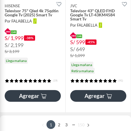
HISENSE
JVC
Televisor 75" Qled 4k 75qd6n
Televisor 43" QLED FHD
Google Tv (2025) Smart Tv
Google Tv LT-43KM4584
Smart Tv
Por FALABELLA
Por FALABELLA
S/ 1,999
-38%
S/ 599
-45%
S/ 2,199
S/ 649
S/ 3,199
S/ 1,099
Llega mañana
Llega mañana
Retira mañana
(19)
(91)
Agregar
Agregar
...
1
2
3
150