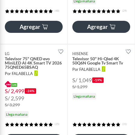
Llega mañana
(48)
(29)
Agregar
Agregar
LG
HISENSE
Televisor 75" QNED evo
Televisor 50" Hi-Qled 4K
MiniLED AI 4K Smart TV 2026
50Q6N Google Tv Smart Tv
75QNED65BSAQ
Por FALABELLA
Por FALABELLA
S/ 1,049
-19%
S/ 1,299
S/ 2,499
-24%
Llega mañana
S/ 2,599
S/ 3,299
Llega mañana
(25)
(31)