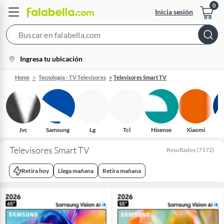
Inicia sesión
Search
Bar
location-
Ingresa tu ubicación
icon
Home
Tecnología - TV Televisores
Televisores Smart TV
Jvc
Samsung
Lg
Tcl
Hisense
Xiaomi
H
Televisores Smart TV
Resultados
(
7172
)
Retira hoy
Llega mañana
Retira mañana