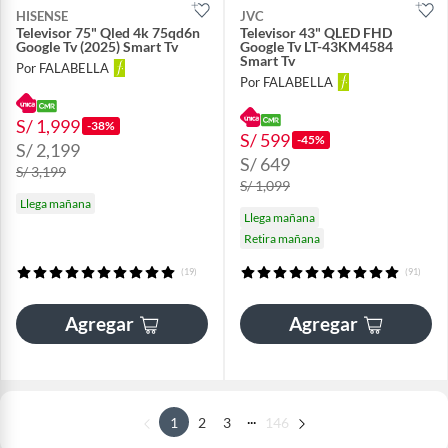
HISENSE
JVC
Televisor 75" Qled 4k 75qd6n
Televisor 43" QLED FHD
Google Tv (2025) Smart Tv
Google Tv LT-43KM4584
Smart Tv
Por FALABELLA
Por FALABELLA
S/ 1,999
-38%
S/ 599
-45%
S/ 2,199
S/ 649
S/ 3,199
S/ 1,099
Llega mañana
Llega mañana
Retira mañana
(19)
(91)
Agregar
Agregar
...
1
2
3
146