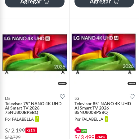
Agregar
Agregar
LG
LG
Televisor 75" NANO 4K UHD
Televisor 85" NANO 4K UHD
AI Smart TV 2026
AI Smart TV 2026
75NU800BPSBQ
85NU800BPSBQ
Por FALABELLA
Por FALABELLA
S/ 2,199
-21%
S/ 3,499
S/ 2,799
-34%