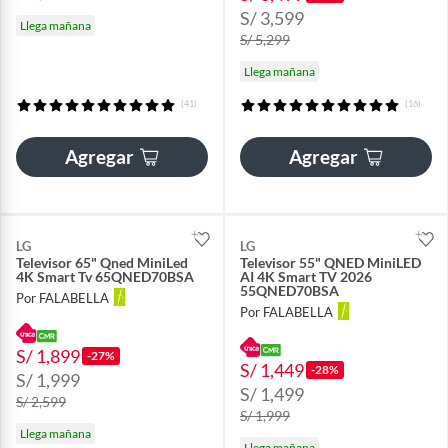
S/ 3,599
Llega mañana
S/ 5,299
Llega mañana
(41)
(16)
Agregar
Agregar
LG
LG
Televisor 65" Qned MiniLed
Televisor 55" QNED MiniLED
4K Smart Tv 65QNED70BSA
AI 4K Smart TV 2026
55QNED70BSA
Por FALABELLA
Por FALABELLA
S/ 1,899
-27%
S/ 1,449
-28%
S/ 1,999
S/ 1,499
S/ 2,599
S/ 1,999
Llega mañana
Llega mañana