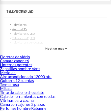
TELEVISORES LED
Televisores
Android TV
Televisores OLED
Televisores QLED
Televisores NANOCELL
TV 32 pulgadas
Mostrar más
TV 42 pulgadas
TV 43 pulgadas
Floreros de vidrio
Camara canon t6
TV 50 pulgadas
Linternas potentes
TV 55 pulgadas
Zapatillas hombre Vans
TV 58 pulgadas
Meridian
TV 60 pulgadas
Aire acondicionado 12000 btu
TV 65 pulgadas
Guitarra 12 cuerdas
TV 70 pulgadas
Termo rosa
TV 75 pulgadas
Mikasa
TV 85 pulgadas
Tinte de cabello chocolate
Caja de herramientas con ruedas
TV LG 43 pulgadas
Vitrinas para cocina
TV LG 50 pulgadas
Cama con cajones 2 plazas
TV LG 65 pulgadas
Perfumes hombre Rabanne
TV LG 55 pulgadas