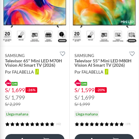
SAMSUNG
SAMSUNG
Televisor 65'' Mini LED M70H
Televisor 55'' Mini LED M80H
Vision AI Smart TV (2026)
Vision AI Smart TV (2026)
Por FALABELLA
Por FALABELLA
S/ 1,699
S/ 1,599
-26%
-20%
S/ 1,799
S/ 1,699
S/ 2,299
S/ 1,999
Llega mañana
Llega mañana
(42)
(19)