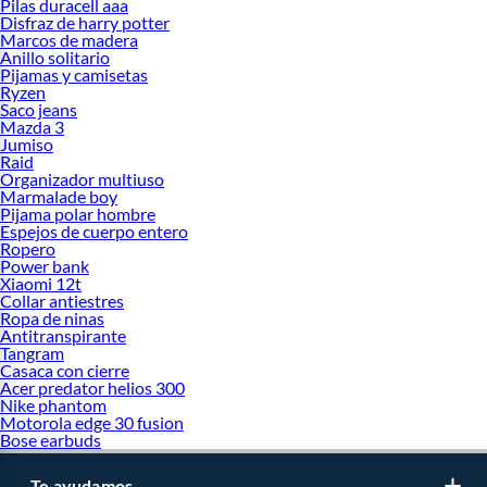
Pilas duracell aaa
TV Samsung 43 pulgadas
Disfraz de harry potter
TV Samsung 65 pulgadas
Marcos de madera
TV Samsung 50 pulgadas
Anillo solitario
TV Samsung 55 pulgadas
Pijamas y camisetas
Ryzen
Google Nest
Saco jeans
Sony Bravia
Mazda 3
Samsung The Frame
Jumiso
Marcas
:
Raid
Organizador multiuso
Televisores Samsung
Marmalade boy
Televisor LG
Pijama polar hombre
Televisores Philips
Espejos de cuerpo entero
Televisores Sony
Ropero
Power bank
Televisores JVC
Xiaomi 12t
Televisores Hyundai
Collar antiestres
Televisores Xiaomi
Ropa de ninas
Televisores Hisense
Antitranspirante
Eventos Falabella:
Tangram
Casaca con cierre
Cyber WOW
Acer predator helios 300
Nike phantom
Motorola edge 30 fusion
Bose earbuds
Te ayudamos