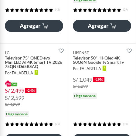
(45)
(29)
Agregar
Agregar
LG
HISENSE
Televisor 75" QNED evo
Televisor 50" Hi-Qled 4K
MiniLED AI 4K Smart TV 2026
50Q6N Google Tv Smart Tv
75QNED65BSAQ
Por FALABELLA
Por FALABELLA
S/ 1,049
-19%
S/ 1,299
S/ 2,499
-24%
Llega mañana
S/ 2,599
S/ 3,299
Llega mañana
(25)
(31)