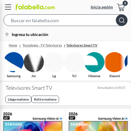
Inicia sesión
Search
Bar
location-
Ingresa tu ubicación
icon
Home
Tecnología - TV Televisores
Televisores Smart TV
Samsung
Jvc
Lg
Tcl
Hisense
Xiaomi
H
Televisores Smart TV
Resultados
(
6967
)
Llega mañana
Retira mañana