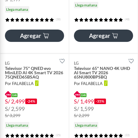
Llega mañana
Llega mañana
(30)
(48)
Agregar
Agregar
LG
LG
Televisor 75" QNED evo
Televisor 65" NANO 4K UHD
MiniLED AI 4K Smart TV 2026
AI Smart TV 2026
75QNED65BSAQ
65NU800BPSBQ
Por FALABELLA
Por FALABELLA
S/ 2,499
S/ 1,499
-24%
-35%
S/ 2,599
S/ 1,599
S/ 3,299
S/ 2,299
Llega mañana
Llega mañana
(25)
(22)