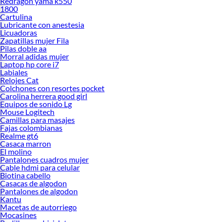
Redragon yama k550
1800
Cartulina
Lubricante con anestesia
Licuadoras
Zapatillas mujer Fila
Pilas doble aa
Morral adidas mujer
Laptop hp core i7
Labiales
Relojes Cat
Colchones con resortes pocket
Carolina herrera good girl
Equipos de sonido Lg
Mouse Logitech
Camillas para masajes
Fajas colombianas
Realme gt6
Casaca marron
El molino
Pantalones cuadros mujer
Cable hdmi para celular
Biotina cabello
Casacas de algodon
Pantalones de algodon
Kantu
Macetas de autorriego
Mocasines