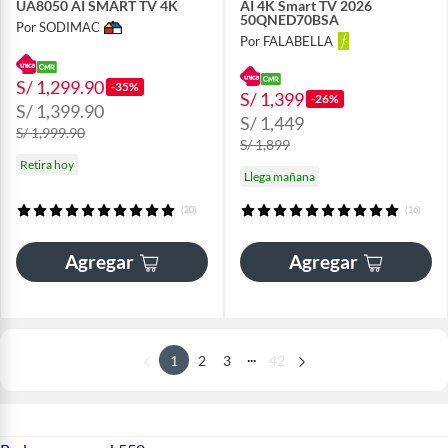
UA8050 AI SMART TV 4K
AI 4K Smart TV 2026
50QNED70BSA
Por SODIMAC
Por FALABELLA
S/ 1,299.90
-35%
S/ 1,399
-26%
S/ 1,399.90
S/ 1,449
S/ 1,999.90
S/ 1,899
Retira hoy
Llega mañana
(20)
(16)
Agregar
Agregar
...
1
2
3
42