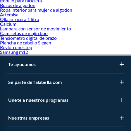
Rodillo para bicicleta
Buzos de algodon
Ropa interior para mujer de algodon
Artemisa
Olla arrocera 1 litro
Calcium
Lampara con sensor de movimiento
Camisetas de majin boo
Tensiometro digital de brazo
Plancha de cabello Siegen
Revlon one step
Samsung m12
Te ayudamos
Sé parte de falabella.com
Únete a nuestros programas
Nuestras empresas