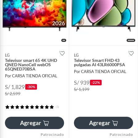
LG
LG
Televisor smart 65 4K UHD
Televisor Smart FHD 43
QNED NanoCell webOS
pulgadas AI 43LR6000PSA
65QNED70BSA
Por CARSA TIENDA OFICIAL
Por CARSA TIENDA OFICIAL
S/ 939
-22%
S/ 1,829
-30%
S/ 1,199
S/ 2,599
(1)
Agregar
Agregar
Patrocinado
Patrocinado