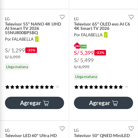
LG
LG
Televisor 55" NANO 4K UHD
Televisor 65" OLED evo AI C6
AI Smart TV 2026
4K Smart TV 2026
55NU800BPSBQ
Por FALABELLA
Por FALABELLA
S/ 1,299
-35%
S/ 5,399
-23%
S/ 1,999
S/ 5,499
S/ 6,999
Llega mañana
Llega mañana
(8)
(9)
Agregar
Agregar
LG
LG
Televisor LED 60" Ultra HD
Televisor 50" QNED MiniLED