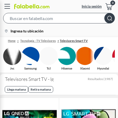
Inicia sesión
Search
Bar
location-
Ingresa tu ubicación
icon
Home
Tecnología - TV Televisores
Televisores Smart TV
Jvc
Samsung
Tcl
Hisense
Xiaomi
Hyundai
Televisores Smart TV - lg
Resultados
(
1987
)
Llega mañana
Retira mañana