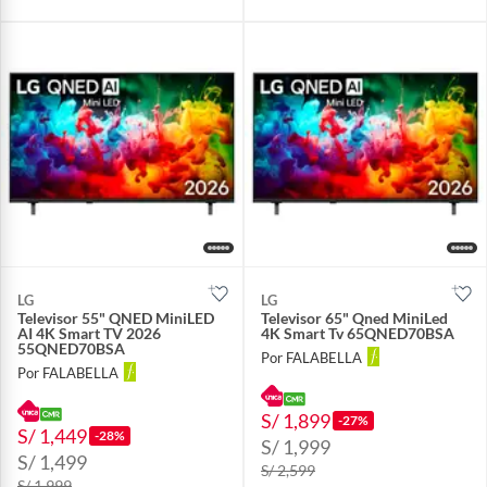
LG
LG
Televisor 55" QNED MiniLED
Televisor 65" Qned MiniLed
AI 4K Smart TV 2026
4K Smart Tv 65QNED70BSA
55QNED70BSA
Por FALABELLA
Por FALABELLA
S/ 1,899
-27%
S/ 1,449
-28%
S/ 1,999
S/ 1,499
S/ 2,599
S/ 1,999