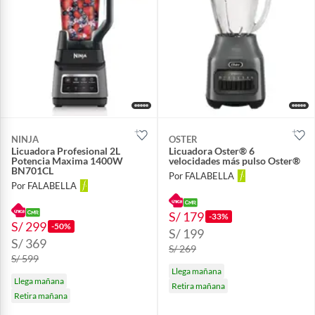
NINJA
OSTER
Licuadora Profesional 2L
Licuadora Oster® 6
Potencia Maxima 1400W
velocidades más pulso Oster®
BN701CL
Por FALABELLA
Por FALABELLA
S/ 179
-33%
S/ 299
-50%
S/ 199
S/ 369
S/ 269
S/ 599
Llega mañana
Llega mañana
Retira mañana
Retira mañana