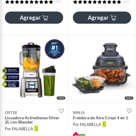
(513)
(101)
Agregar
Agregar
OSTER
NINJA
Licuadora ActiveSense Silver
Freidora de Aire Crispi 4 en 1
2L con Blender
Por FALABELLA
Por FALABELLA