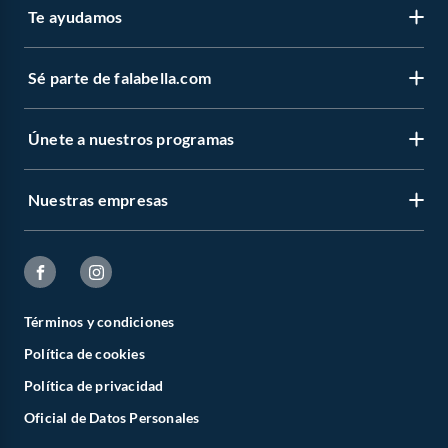
Te ayudamos
Cocina
Cocina
Cocina a Gas
Sé parte de falabella.com
Cocina Eléctrica
Combos de Cocina
Encimera
Horno Empotrable
Únete a nuestros programas
Campana Extractora
Cocinas modernas pequeñas
Cocinas pequeñas
Nuestras empresas
Refrigeración
Refrigeradoras
Congeladora
Freezers
Cava
Frigobar
Términos y condiciones
Lavado
Política de cookies
Lavadora
Secadora
Política de privacidad
Lavaseca
Lavavajillas
Oficial de Datos Personales
Plancha