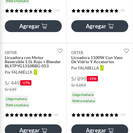
Retira mañana
(141)
(38)
Agregar
Agregar
OSTER
OSTER
Licuadora con Motor
Licuadora 1100W Con Vaso
Reversible 1.5L Rojo + Blender
De Vidrio Y Accesorios
BLSTPYG1310RBG-053
Por FALABELLA
Por FALABELLA
S/ 899
-15%
S/ 449
-17%
S/ 1,059
S/ 539
Llega mañana
Llega mañana
Retira mañana
Retira mañana
(80)
(73)
Agregar
Agregar