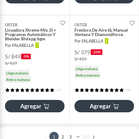
OSTER
OSTER
Licuadora Xtreme Mix 2l +
Freidora De Aire 6L Manual
Programas Automáticos Y
Ventana Y Diamondforce.
Blender Blstxpg-bgw
Por FALABELLA
Por FALABELLA
S/ 379
-10%
S/ 849
-9%
S/ 419
S/ 929
Llega mañana
Llega mañana
Retira mañana
Retira mañana
(14)
(39)
Agregar
Agregar
...
1
2
3
200