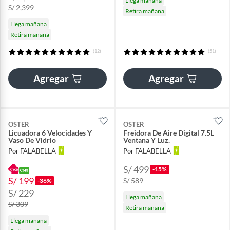
Llega mañana
S/ 2,399
Retira mañana
Llega mañana
Retira mañana
(12)
(51)
Agregar
Agregar
OSTER
OSTER
Licuadora 6 Velocidades Y
Freidora De Aire Digital 7.5L
Vaso De Vidrio
Ventana Y Luz.
Por FALABELLA
Por FALABELLA
S/ 499
-15%
S/ 199
S/ 589
-36%
S/ 229
Llega mañana
S/ 309
Retira mañana
Llega mañana