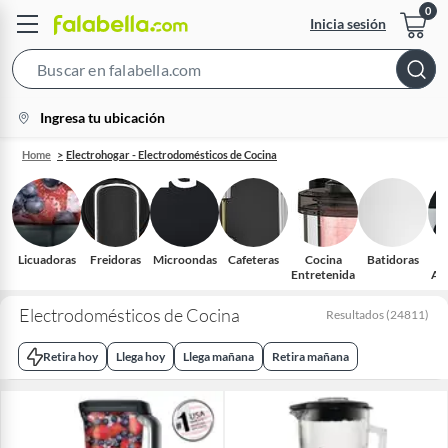
Inicia sesión
Search
Bar
location-
Ingresa tu ubicación
icon
Home
Electrohogar - Electrodomésticos de Cocina
Licuadoras
Freidoras
Microondas
Cafeteras
Cocina
Batidoras
Entretenida
Arr
Mu
Electrodomésticos de Cocina
Resultados
(
24811
)
Retira hoy
Llega hoy
Llega mañana
Retira mañana