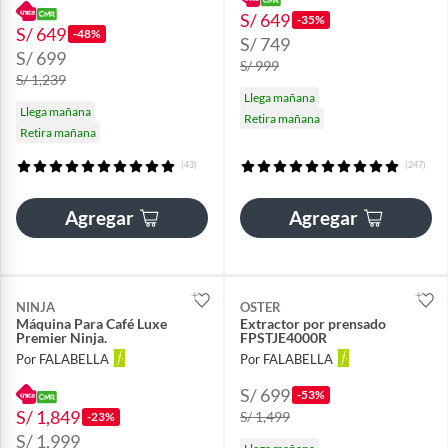
S/ 649
-35%
S/ 649
-48%
S/ 749
S/ 699
S/ 999
S/ 1,239
Llega mañana
Llega mañana
Retira mañana
Retira mañana
(43)
(247)
Agregar
Agregar
NINJA
OSTER
Máquina Para Café Luxe
Extractor por prensado
Premier Ninja.
FPSTJE4000R
Por FALABELLA
Por FALABELLA
S/ 699
-53%
S/ 1,849
S/ 1,499
-23%
S/ 1,999