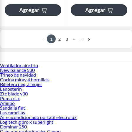
Agregar
Agregar
...
1
2
3
30
Ventilador aire frio
New balance 530
Trineo de navidad
Cocina miray 4 hornillas
Billetera negra mujer
Lanosterin
Zte blade v30
Puma rs x
Amiibo
Sandalia flat
Las camelias
Aire acondicionado portatil electrolux
Logitech g pro x superlight
Dominar 250
Camaras profesionales Canon