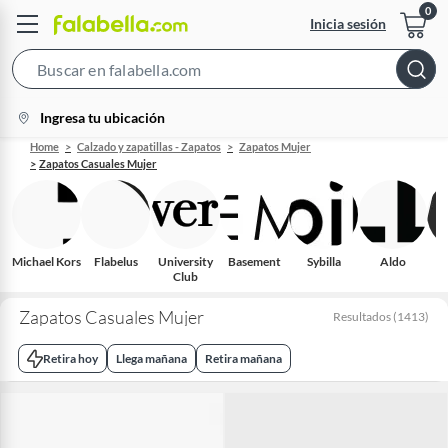
Inicia sesión
Search
Bar
location-
Ingresa tu ubicación
icon
Home
Calzado y zapatillas - Zapatos
Zapatos Mujer
Zapatos Casuales Mujer
Michael Kors
Flabelus
University
Basement
Sybilla
Aldo
V
Club
Zapatos Casuales Mujer
Resultados
(
1413
)
Retira hoy
Llega mañana
Retira mañana