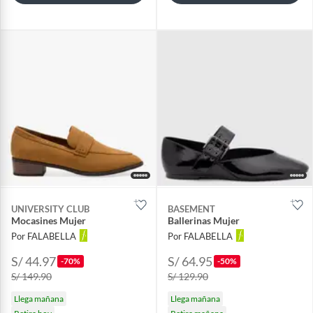
UNIVERSITY CLUB
BASEMENT
Mocasines Mujer
Ballerinas Mujer
Por FALABELLA
Por FALABELLA
S/ 44.97
S/ 64.95
-70%
-50%
S/ 149.90
S/ 129.90
Llega mañana
Llega mañana