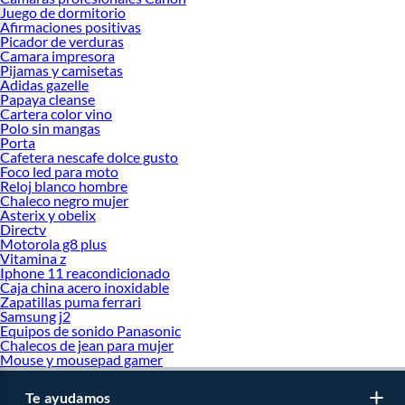
Juego de dormitorio
Afirmaciones positivas
Picador de verduras
Camara impresora
Pijamas y camisetas
Adidas gazelle
Papaya cleanse
Cartera color vino
Polo sin mangas
Porta
Cafetera nescafe dolce gusto
Foco led para moto
Reloj blanco hombre
Chaleco negro mujer
Asterix y obelix
Directv
Motorola g8 plus
Vitamina z
Iphone 11 reacondicionado
Caja china acero inoxidable
Zapatillas puma ferrari
Samsung j2
Equipos de sonido Panasonic
Chalecos de jean para mujer
Mouse y mousepad gamer
Te ayudamos