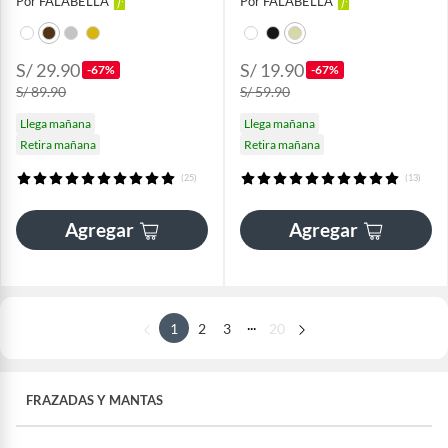
Por FALABELLA
Por FALABELLA
S/ 29.90
S/ 19.90
-67%
-67%
S/ 89.90
S/ 59.90
Llega mañana
Llega mañana
Retira mañana
Retira mañana
(25)
(13)
Agregar
Agregar
...
1
2
3
20
FRAZADAS Y MANTAS