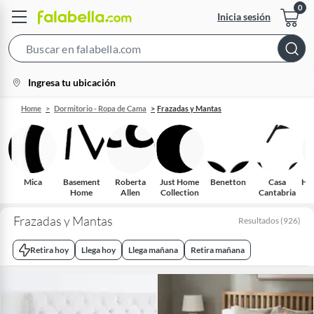
Inicia sesión
Search
Bar
location-
Ingresa tu ubicación
icon
Home
Dormitorio - Ropa de Cama
Frazadas y Mantas
Mica
Basement
Roberta
Just Home
Benetton
Casa
Hy
Home
Allen
Collection
Cantabria
Frazadas y Mantas
Resultados
(
926
)
Retira hoy
Llega hoy
Llega mañana
Retira mañana