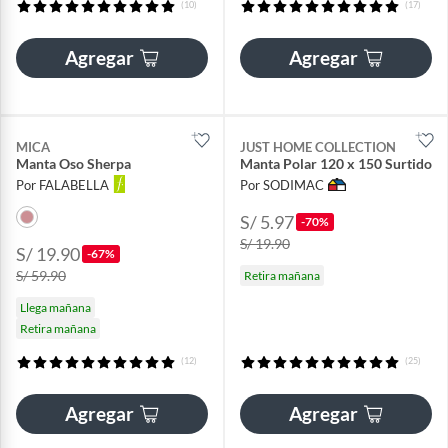
(10)
(17)
Agregar
Agregar
MICA
JUST HOME COLLECTION
Manta Oso Sherpa
Manta Polar 120 x 150 Surtido
Por FALABELLA
Por SODIMAC
S/ 5.97
-70%
S/ 19.90
S/ 19.90
-67%
S/ 59.90
Retira mañana
Llega mañana
Retira mañana
(12)
(25)
Agregar
Agregar