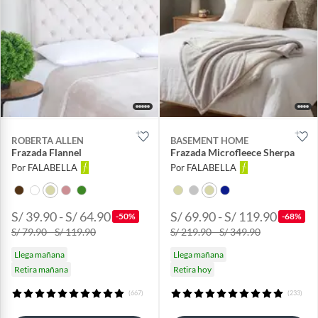
ROBERTA ALLEN
BASEMENT HOME
Frazada Flannel
Frazada Microfleece Sherpa
Por FALABELLA
Por FALABELLA
S/ 39.90 - S/ 64.90
S/ 69.90 - S/ 119.90
-50%
-68%
S/ 79.90 - S/ 119.90
S/ 219.90 - S/ 349.90
Llega mañana
Llega mañana
Retira mañana
Retira hoy
(667)
(233)