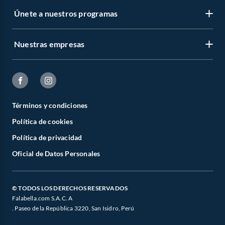
Cama King
Únete a nuestros programas
Colchones
Colchón
Colchón 1 plaza
Nuestras empresas
Colchón 1.5 plazas
Colchón 2 plazas
Colchón King
Colchón Queen
Muebles de Dormitorio
Muebles de Dormitorio
Términos y condiciones
Tocador
Mesa de Noche
Política de cookies
Velador
Política de privacidad
Dormitorio
Cama
Oficial de Datos Personales
Colchón
Productos Destacados:
Sábanas
© TODOS LOS DERECHOS RESERVADOS
Cubrecamas
Falabella.com S.A.C. A
Juego de cama
. Paseo de la República 3220, San Isidro, Perú
Frazadas y mantas
Fundas plumón