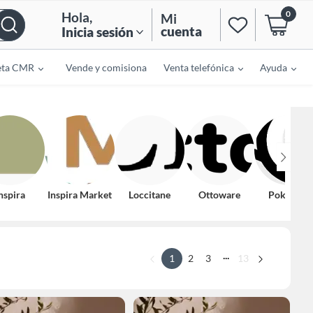
0
Hola
,
Mi
cuenta
Inicia sesión
eta CMR
Vende y comisiona
Venta telefónica
Ayuda
nspira
Inspira Market
Loccitane
Ottoware
Pokemon
...
1
2
3
13