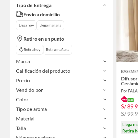
Tipo de Entrega
Envío a domicilio
Llega hoy
Llega mañana
Retiro en un punto
Retira hoy
Retira mañana
Marca
Calificación del producto
BASEME
Difusor
Precio
Cerámi
Vendido por
Por FAL
Color
S/ 89.
Tipo de aroma
S/ 99.
Material
Llega m
Talla
Retira 
Número de piezas