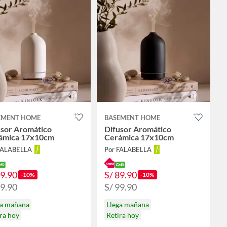
EMENT HOME
BASEMENT HOME
usor Aromático
Difusor Aromático
ámica 17x10cm
Cerámica 17x10cm
FALABELLA
Por FALABELLA
89.90
S/ 89.90
-10%
-10%
99.90
S/ 99.90
ga mañana
Llega mañana
ra hoy
Retira hoy