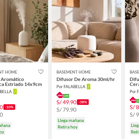
NT HOME
BASEMENT HOME
BAS
 Aromático
Difusor De Aroma 30ml/hr
Dif
ca Estriado 14x9cm
Cer
Por FALABELLA
ABELLA
Por 
S/ 49.90
-38%
90
S/ 
-10%
S/ 79.90
90
S/ 
Llega mañana
añana
Lle
Retira hoy
hoy
Reti