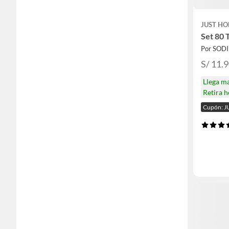
JUST HO
Set 80 
Por SOD
S/ 11.
Llega m
Retira 
Cupón: J