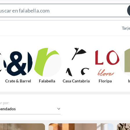
Search
Bar
Tarj
Crate & Barrel
Falabella
Casa Cantabria
Floripa
I
r por
:
endados