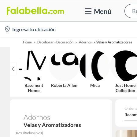
Menú
location-
Ingresa tu ubicación
icon
Home
Decohogar - Decoración
Adornos
Velas y Aromatizadores
Basement
Roberta Allen
Mica
Just Home
Home
Collection
Ordena
Recom
Adornos
Velas y Aromatizadores
Resultados
(
620
)