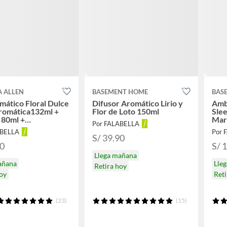
A ALLEN
BASEMENT HOME
BAS
mático Floral Dulce
Difusor Aromático Lirio y
Amb
Aromática132ml +
Flor de Loto 150ml
Slee
 80ml +
Mar
Por FALABELLA
tador Spray 80ml
ABELLA
Por 
S/ 39.90
90
S/ 1
Llega mañana
añana
Lle
Retira hoy
hoy
Reti
(23)
(15)