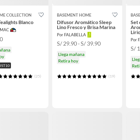
ME COLLECTION
BASEMENT HOME
BAS
Tealights Blanco
Difusor Aromático Sleep
Set 
Lino Fresco y Brisa Marina
Arom
IMAC
Liri
Por FALABELLA
90
Por 
S/ 29.90 - S/ 39.90
S/ 
añana
Llega mañana
hoy
Lle
Retira hoy
UST10
Reti
(25)
(19)