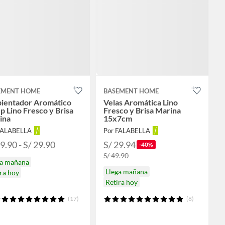
EMENT HOME
BASEMENT HOME
ientador Aromático
Velas Aromática Lino
p Lino Fresco y Brisa
Fresco y Brisa Marina
ina
15x7cm
FALABELLA
Por FALABELLA
9.90 - S/ 29.90
S/ 29.94
-40%
S/ 49.90
ga mañana
Llega mañana
ra hoy
Retira hoy
(17)
(8)