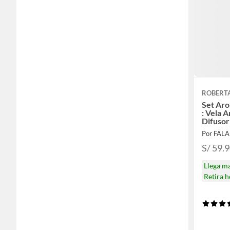
ROBERT
Set Aro
: Vela 
Difusor
Ambien
Por FAL
S/ 59.
Llega m
Retira 