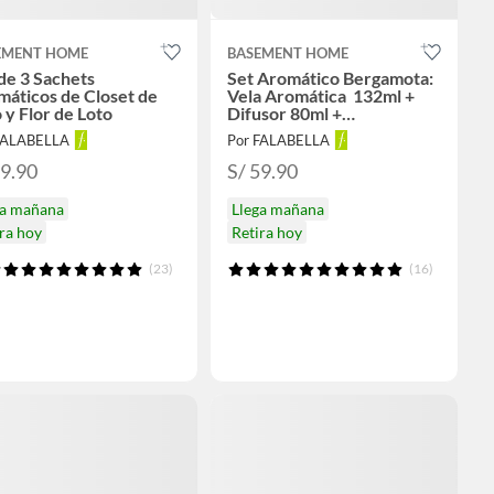
EMENT HOME
BASEMENT HOME
de 3 Sachets
Set Aromático Bergamota:
áticos de Closet de
Vela Aromática 132ml +
o y Flor de Loto
Difusor 80ml +
Ambientador Spray 80ml
FALABELLA
Por FALABELLA
19.90
S/ 59.90
ga mañana
Llega mañana
ra hoy
Retira hoy
(23)
(16)