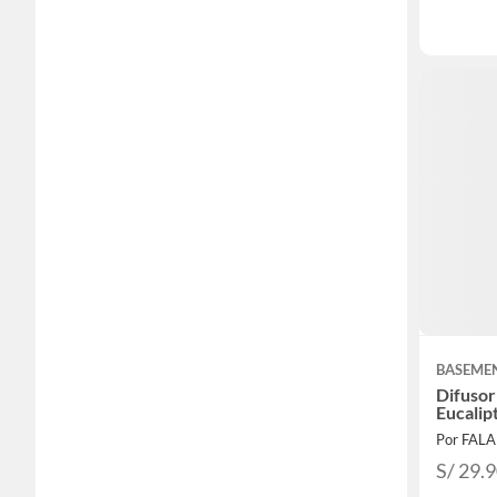
BASEME
Difusor
Eucalip
Por FAL
S/ 29.9