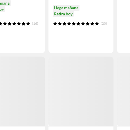
añana
Llega mañana
hoy
Retira hoy
(16)
(20)