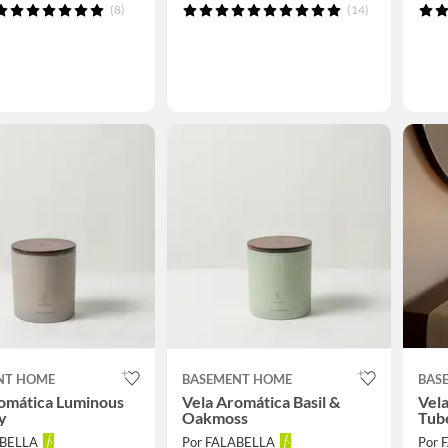
(8)
(14)
NT HOME
BASEMENT HOME
BAS
omática Luminous
Vela Aromática Basil &
Vel
y
Oakmoss
Tub
ABELLA
Por FALABELLA
Por 