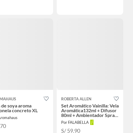
MAHAUS
ROBERTA ALLEN
 de soya aroma
Set Aromático Vainilla: Vela
onela concreto XL
Aromática132ml + Difusor
80ml + Ambientador Spray
Aromahaus
80ml
Por FALABELLA
170
S/ 59.90