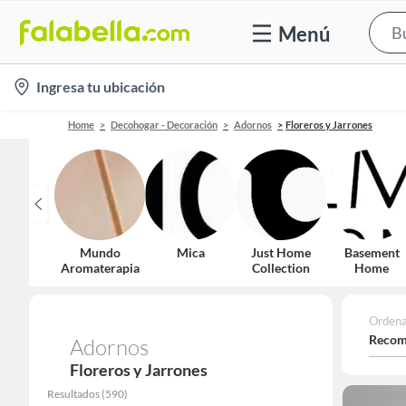
Menú
location-
Ingresa tu ubicación
icon
Home
Decohogar - Decoración
Adornos
Floreros y Jarrones
Mundo
Mica
Just Home
Basement
Aromaterapia
Collection
Home
Ordena
Recom
Adornos
Floreros y Jarrones
Resultados
(
590
)