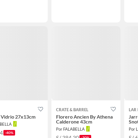
CRATE & BARREL
LAR
 Vidrio 27x13cm
Florero Ancien By Athena
Jarr
Calderone 43cm
Sno
ABELLA
Por FALABELLA
Por L
94
-40%
S/ 384.30
S/ 
-30%