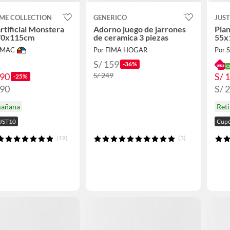
ME COLLECTION
GENERICO
JUS
artificial Monstera
Adorno juego de jarrones
Plan
70x115cm
de ceramica 3 piezas
55x
IMAC
Por FIMA HOGAR
Por
S/ 159
-36%
.90
S/ 
S/ 249
-25%
.90
S/ 
mañana
Ret
UST10
Cupó
(19)
(3)