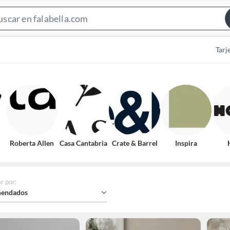
Search
Bar
Tarj
Roberta Allen
Casa Cantabria
Crate & Barrel
Inspira
r por
:
endados