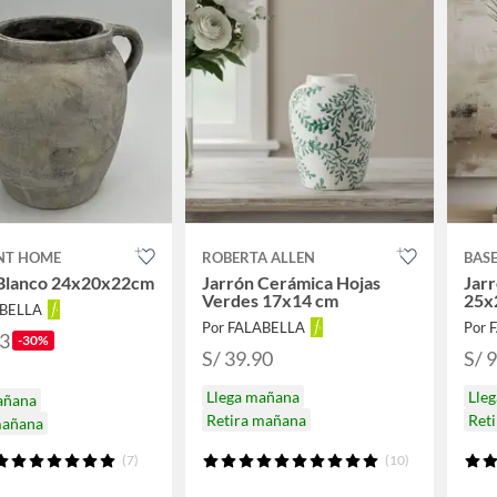
NT HOME
ROBERTA ALLEN
BAS
 Blanco 24x20x22cm
Jarrón Cerámica Hojas
Jarr
Verdes 17x14 cm
25x
ABELLA
Por FALABELLA
Por 
93
-30%
S/ 39.90
S/ 
Llega mañana
Lle
añana
Retira mañana
Ret
mañana
(7)
(10)