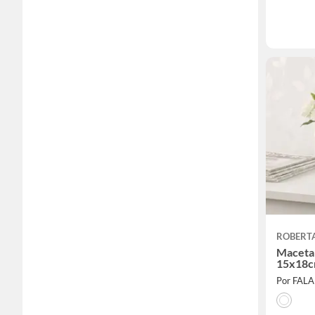
ROBERT
Maceta 
15x18
Por FAL