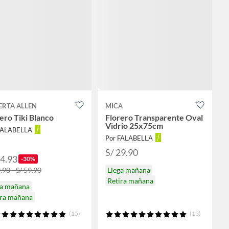
ERTA ALLEN
MICA
ero Tiki Blanco
Florero Transparente Oval
Vidrio 25x75cm
FALABELLA
Por FALABELLA
S/ 29.90
34.93
-30%
.90 - S/ 59.90
Llega mañana
Retira mañana
ga mañana
ira mañana
(15)
(13)