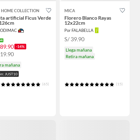
T HOME COLLECTION
MICA
ta artificial Ficus Verde
Florero Blanco Rayas
126cm
12x22cm
 SODIMAC
Por FALABELLA
S/ 39.90
189.90
-14%
Llega mañana
219.90
Retira mañana
ira mañana
n: JUST10
(65)
(15)