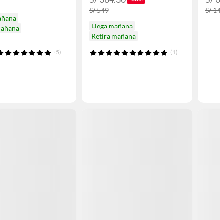
S/ 549
S/ 1
añana
Llega mañana
mañana
Retira mañana
(5)
(1)