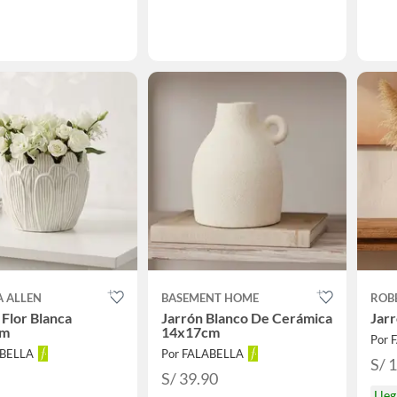
A ALLEN
BASEMENT HOME
ROB
Flor Blanca
Jarrón Blanco De Cerámica
Jarr
cm
14x17cm
Por 
ABELLA
Por FALABELLA
S/ 
S/ 39.90
Lle