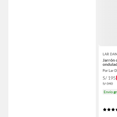
LAR DAN
Jarrón 
ondulad
Por Lar D
S/ 195
S/ 340
Envío
gr