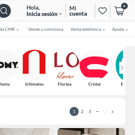
0
Hola
,
Mi
cuenta
Inicia sesión
eta CMR
Vende y comisiona
Venta telefónica
Ayuda
Homy
Ichimatsu
Floripa
Cristar
Eglo
...
1
2
3
13