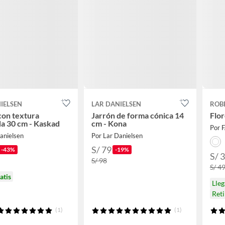
IELSEN
LAR DANIELSEN
ROB
con textura
Jarrón de forma cónica 14
Flor
a 30 cm - Kaskad
cm - Kona
Por 
anielsen
Por Lar Danielsen
S/ 79
-43%
-19%
S/ 
S/ 98
S/ 49
atis
Lle
Ret
(1)
(1)