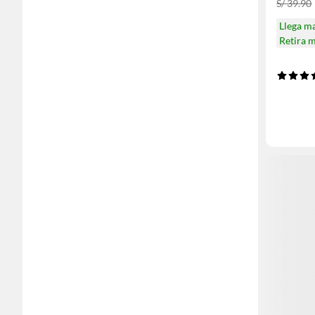
S/ 39.90
Llega m
Retira 