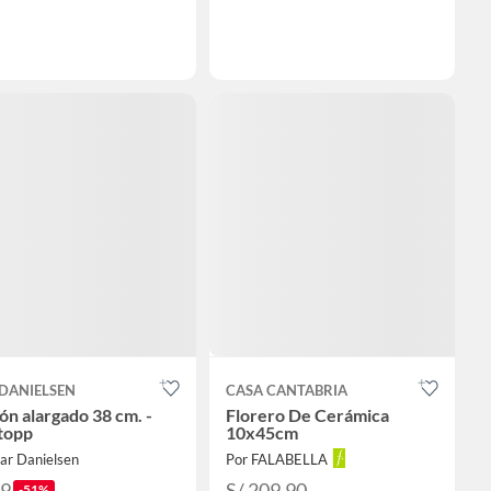
 DANIELSEN
CASA CANTABRIA
ón alargado 38 cm. -
Florero De Cerámica
topp
10x45cm
ar Danielsen
Por FALABELLA
69
S/ 209.90
-51%