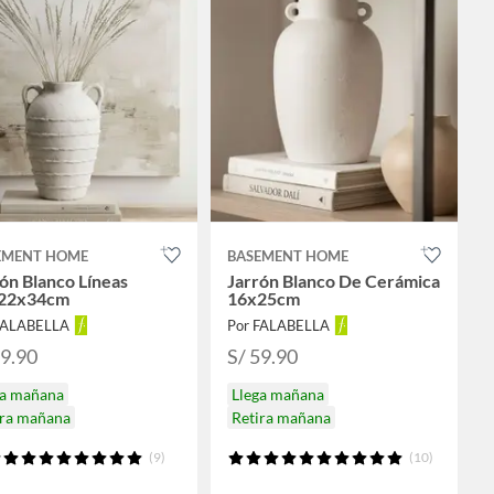
EMENT HOME
BASEMENT HOME
ón Blanco Líneas
Jarrón Blanco De Cerámica
22x34cm
16x25cm
FALABELLA
Por FALABELLA
99.90
S/ 59.90
ga mañana
Llega mañana
ira mañana
Retira mañana
(9)
(10)