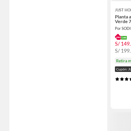
JUST HO
Planta 
Verde 
Por SOD
S/ 149
S/ 199
Retira 
Cupón: J