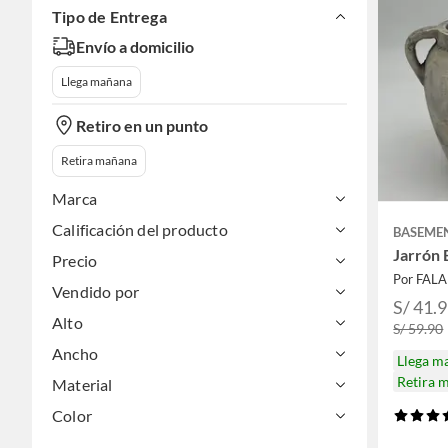
Tipo de Entrega
Envío a domicilio
Llega mañana
Retiro en un punto
Retira mañana
Marca
Calificación del producto
BASEME
Jarrón
Precio
Por FAL
Vendido por
S/ 41.
Alto
S/ 59.90
Ancho
Llega m
Retira 
Material
Color