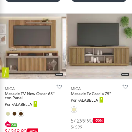
MICA
MICA
Mesa de TV New Oscar 65''
Mesa de Tv Grecia 75"
con Panel
Por FALABELLA
Por FALABELLA
S/ 299.90
-50%
S/ 599
S/ 349.90
-42%