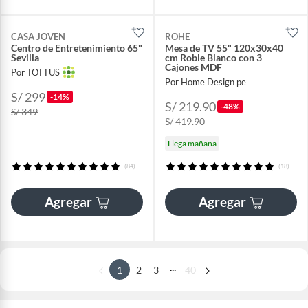
CASA JOVEN
ROHE
Centro de Entretenimiento 65"
Mesa de TV 55" 120x30x40
Sevilla
cm Roble Blanco con 3
Cajones MDF
Por TOTTUS
Por Home Design pe
S/ 299
-14%
S/ 219.90
-48%
S/ 349
S/ 419.90
Llega mañana
(84)
(18)
Agregar
Agregar
...
1
2
3
40