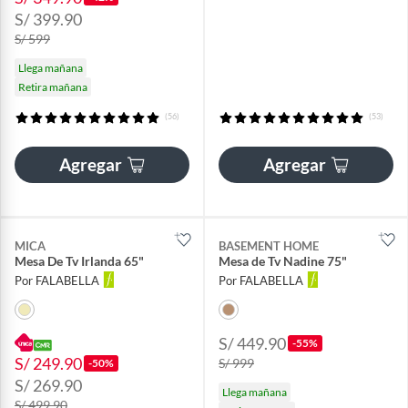
S/ 399.90
S/ 599
Llega mañana
Retira mañana
(56)
(53)
Agregar
Agregar
MICA
BASEMENT HOME
Mesa De Tv Irlanda 65"
Mesa de Tv Nadine 75"
Por FALABELLA
Por FALABELLA
S/ 449.90
-55%
S/ 249.90
S/ 999
-50%
S/ 269.90
Llega mañana
S/ 499.90