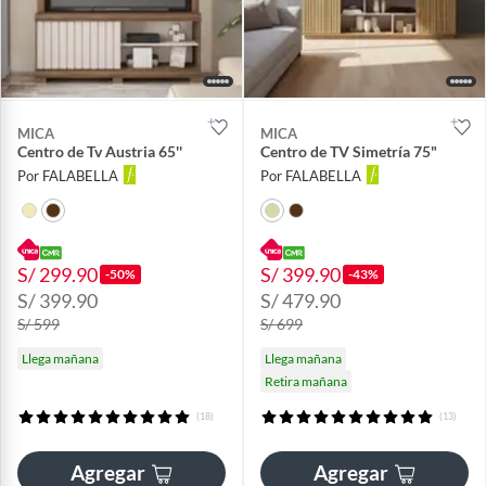
MICA
MICA
Centro de Tv Austria 65''
Centro de TV Simetría 75"
Por FALABELLA
Por FALABELLA
S/ 299.90
S/ 399.90
-50%
-43%
S/ 399.90
S/ 479.90
S/ 599
S/ 699
Llega mañana
Llega mañana
Retira mañana
(18)
(13)
Agregar
Agregar