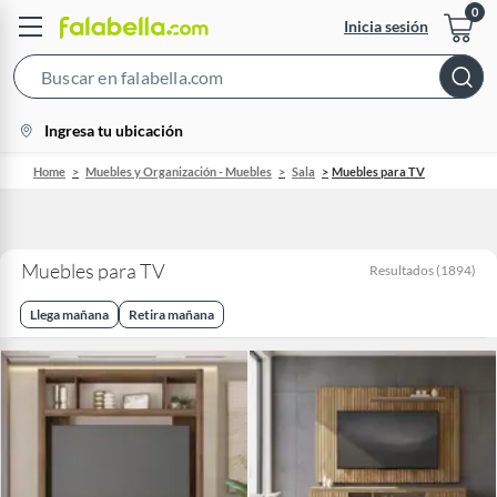
Inicia sesión
Search
Bar
location-
Ingresa tu ubicación
icon
Home
Muebles y Organización - Muebles
Sala
Muebles para TV
Muebles para TV
Resultados
(
1894
)
Llega mañana
Retira mañana