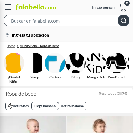
Inicia sesión
Search
Bar
location-
Ingresa tu ubicación
icon
Home
Mundo Bebé - Ropa de bebé
¡Dia del
Yamp
Carters
Bluey
Mango Kids
Paw Patrol
C
Niño!
Ropa de bebé
Resultados
(
3874
)
Retira hoy
Llega mañana
Retira mañana