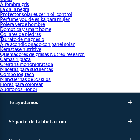
Bodies para bebé
Alfombra gris
La dalia negra
Protector solar eucerin oil control
Perfume you de esika para mujer
Polera verde hombre
Domotica y smart home
Collares de piedras
Taurato de magnesio
Aire acondicionado con panel solar
Kerastase nutritive
Quemadores de grasas Nutrex research
Camas 1 plaza
Creatina monohidratada
Macetas para suculentas
Combo logitech
Mancuernas de 20 kilos
Flores para colorear
Audifonos Honor
Te ayudamos
Sé parte de falabella.com