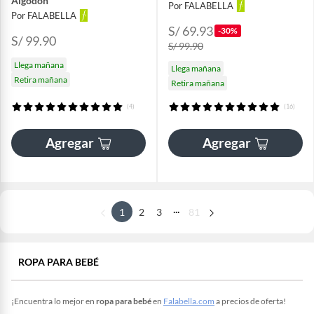
Algodón
Por FALABELLA
Por FALABELLA
S/ 69.93
-30%
S/ 99.90
S/ 99.90
Llega mañana
Llega mañana
Retira mañana
Retira mañana
(4)
(16)
Agregar
Agregar
...
1
2
3
81
ROPA PARA BEBÉ
¡Encuentra lo mejor en
ropa para bebé
en
Falabella.com
a precios de oferta!