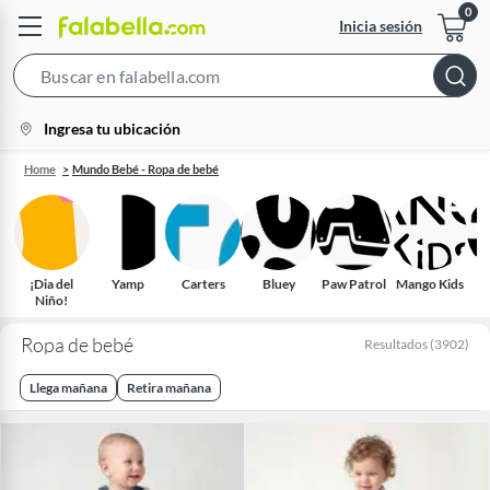
Inicia sesión
Search
Bar
location-
Ingresa tu ubicación
icon
Home
Mundo Bebé - Ropa de bebé
¡Dia del
Yamp
Carters
Bluey
Paw Patrol
Mango Kids
C
Niño!
Ropa de bebé
Resultados
(
3902
)
Llega mañana
Retira mañana