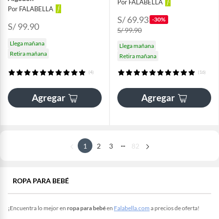
Por FALABELLA
Por FALABELLA
S/ 69.93
-30%
S/ 99.90
S/ 99.90
Llega mañana
Llega mañana
Retira mañana
Retira mañana
(4)
(16)
Agregar
Agregar
...
1
2
3
82
ROPA PARA BEBÉ
¡Encuentra lo mejor en
ropa para bebé
en
Falabella.com
a precios de oferta!