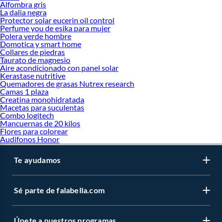
Bodies para bebé
Alfombra gris
La dalia negra
Protector solar eucerin oil control
Perfume you de esika para mujer
Polera verde hombre
Domotica y smart home
Collares de piedras
Taurato de magnesio
Aire acondicionado con panel solar
Kerastase nutritive
Quemadores de grasas Nutrex research
Camas 1 plaza
Creatina monohidratada
Macetas para suculentas
Combo logitech
Mancuernas de 20 kilos
Flores para colorear
Audifonos Honor
Te ayudamos
Sé parte de falabella.com
Únete a nuestros programas