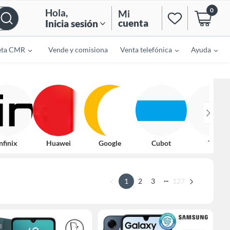
0
Hola
,
Mi
cuenta
Inicia sesión
eta CMR
Vende y comisiona
Venta telefónica
Ayuda
nfinix
Huawei
Google
Cubot
Tcl
...
1
2
3
127