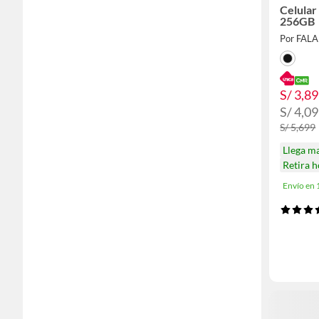
Celular
256GB
Por FAL
S/ 3,8
S/ 4,0
S/ 5,699
Llega m
Retira 
Envío en