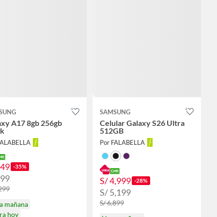
SUNG
SAMSUNG
axy A17 8gb 256gb
Celular Galaxy S26 Ultra
ck
512GB
FALABELLA
Por FALABELLA
849
-35%
899
S/ 4,999
-28%
,299
S/ 5,199
S/ 6,899
ga mañana
ra hoy