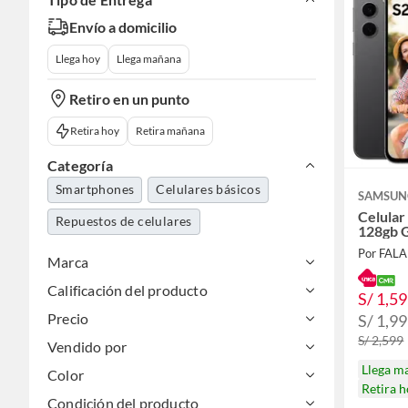
Envío a domicilio
Llega hoy
Llega mañana
Retiro en un punto
Retira hoy
Retira mañana
Categoría
Smartphones
Celulares básicos
SAMSUN
Celular
Repuestos de celulares
128gb 
Por FAL
Marca
Calificación del producto
S/ 1,5
Precio
S/ 1,9
S/ 2,599
Vendido por
Llega m
Color
Retira 
Condición del producto