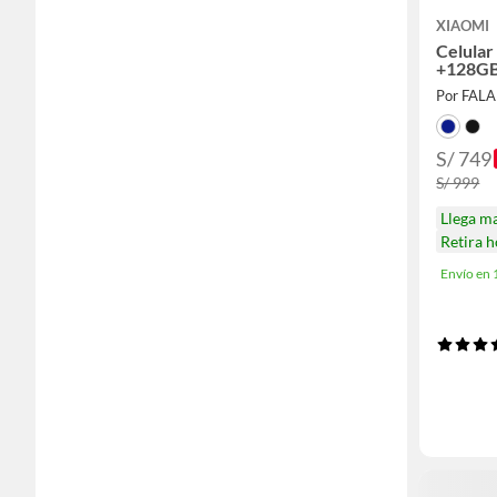
XIAOMI
Celular
+128G
Por FAL
S/ 749
S/ 999
Llega m
Retira 
Envío en