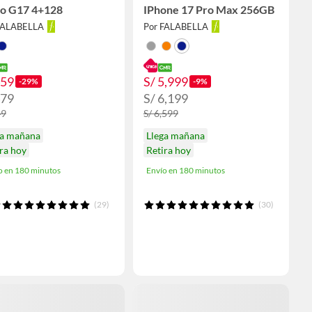
o G17 4+128
IPhone 17 Pro Max 256GB
FALABELLA
Por FALABELLA
459
S/ 5,999
-29%
-9%
479
S/ 6,199
49
S/ 6,599
ga mañana
Llega mañana
ra hoy
Retira hoy
o en 180 minutos
Envío en 180 minutos
(29)
(30)