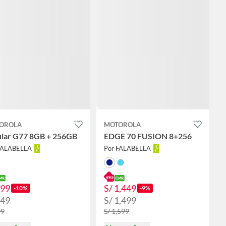
OROLA
MOTOROLA
ular G77 8GB + 256GB
EDGE 70 FUSION 8+256
FALABELLA
Por FALABELLA
899
S/ 1,449
-10%
-9%
949
S/ 1,499
99
S/ 1,599