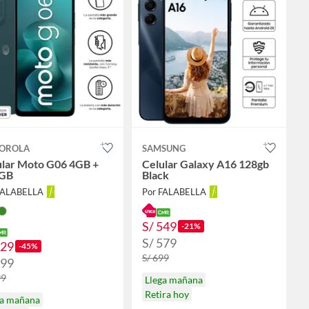
OROLA
SAMSUNG
ular Moto G06 4GB +
Celular Galaxy A16 128gb
GB
Black
FALABELLA
Por FALABELLA
S/ 549
-21%
S/ 579
329
-45%
S/ 699
399
99
Llega mañana
Retira hoy
ga mañana