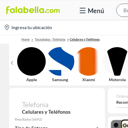
Menú
location-
Ingresa tu ubicación
icon
Home
Tecnología - Telefonía
Celulares y Teléfonos
Apple
Samsung
Xiaomi
Motorola
Ordena
Recom
Telefonía
Celulares y Teléfonos
Resultados
(
6092
)
Tipo de Entrega