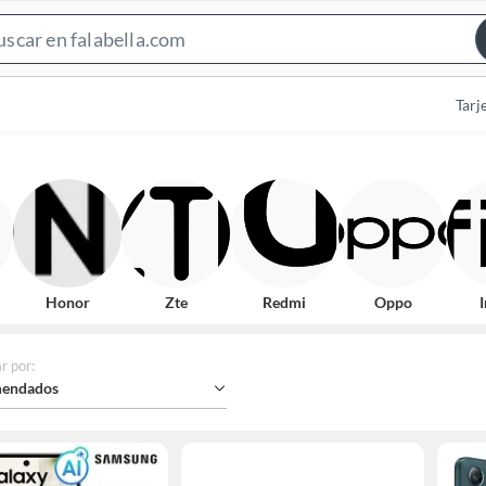
Search
Bar
Tarj
Honor
Zte
Redmi
Oppo
I
r por
:
endados