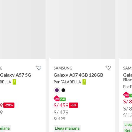
G
SAMSUNG
SAM
 Galaxy A57 5G
Galaxy A07 4GB 128GB
Gal
Bla
ABELLA
Por FALABELLA
Por 
S/ 
99
S/ 459
-20%
-8%
S/ 
99
S/ 479
S/ 1
S/ 499
Lle
añana
Llega mañana
Reti