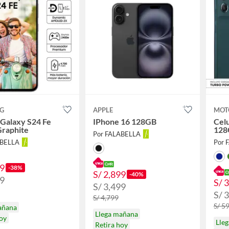
G
APPLE
MOT
 Galaxy S24 Fe
IPhone 16 128GB
Cel
Graphite
128
Por FALABELLA
ABELLA
Por 
99
-38%
S/ 2,899
-40%
99
S/ 
S/ 3,499
S/ 
S/ 4,799
S/ 5
añana
Llega mañana
hoy
Lle
Retira hoy