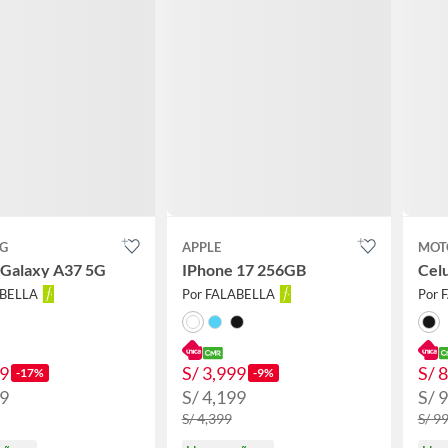
G
APPLE
MOT
 Galaxy A37 5G
IPhone 17 256GB
Cel
ABELLA
Por FALABELLA
Por 
99
S/ 3,999
S/ 
-17%
-9%
99
S/ 4,199
S/ 
S/ 4,399
S/ 9