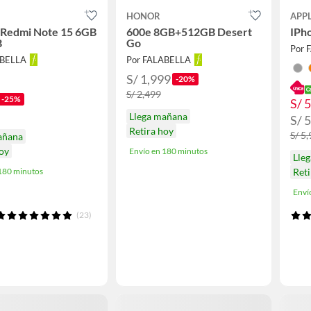
HONOR
APP
 Redmi Note 15 6GB
600e 8GB+512GB Desert
IPh
B
Go
Por 
ABELLA
Por FALABELLA
S/ 1,999
-20%
S/ 2,499
-25%
S/ 
Llega mañana
S/ 
Retira hoy
S/ 5
añana
hoy
Envío en 180 minutos
Lle
 180 minutos
Reti
Enví
(23)