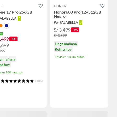
LE
HONOR
one 17 Pro 256GB
Honor600 Pro 12+512GB
Negro
FALABELLA
Por FALABELLA
S/ 3,499
-3%
S/ 3,599
5,499
-8%
Llega mañana
5,699
Retira hoy
,999
Envío en 180 minutos
ga mañana
ra hoy
o en 180 minutos
(106)