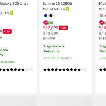
 Galaxy S25 Ultra
Iphone 15 128Gb
Mot
Por FALABELLA
Por 
ABELLA
S/ 2,899
S/ 
-42%
99
-32%
S/ 2,999
S/ 
99
S/ 4,999
S/ 6
Llega mañana
Lle
añana
Retira hoy
Reti
hoy
Envío en 180 minutos
Enví
 180 minutos
(299)
(48)