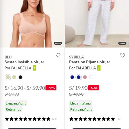
BLU
SYBILLA
Sosten Invisible Mujer
Pantalón Pijama Mujer
Por FALABELLA
Por FALABELLA
S/ 16.90 - S/ 59.90
S/ 19.90
-72%
-60%
S/ 59.90
S/ 49.90
Llega mañana
Llega mañana
Retira hoy
Retira mañana
(24)
(51)