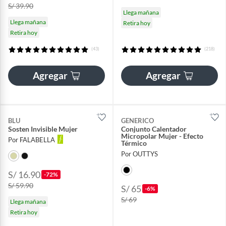
S/ 39.90
Llega mañana
Llega mañana
Retira hoy
Retira hoy
(43)
(218)
Agregar
Agregar
BLU
GENERICO
Sosten Invisible Mujer
Conjunto Calentador
Micropolar Mujer - Efecto
Por FALABELLA
Térmico
Por OUTTYS
S/ 16.90
-72%
S/ 59.90
S/ 65
-6%
S/ 69
Llega mañana
Retira hoy