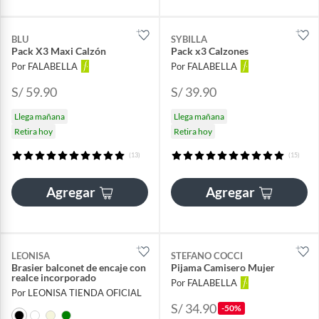
BLU
SYBILLA
Pack X3 Maxi Calzón
Pack x3 Calzones
Por FALABELLA
Por FALABELLA
S/ 59.90
S/ 39.90
Llega mañana
Llega mañana
Retira hoy
Retira hoy
(13)
(15)
Agregar
Agregar
LEONISA
STEFANO COCCI
Brasier balconet de encaje con
Pijama Camisero Mujer
realce incorporado
Por FALABELLA
Por LEONISA TIENDA OFICIAL
S/ 34.90
-50%