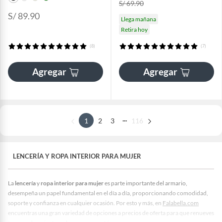
S/ 69.90
S/ 89.90
Llega mañana
Retira hoy
(8)
(7)
Agregar
Agregar
...
1
2
3
116
LENCERÍA Y ROPA INTERIOR PARA MUJER
La
lencería
y
ropa interior para mujer
es parte importante del armario,
desempeña un papel fundamental en el día a día, proporcionando comodidad,
soporte y confianza en cualquier ocasión. Por esto y más, en
Falabella.com
encuentras una gran variedad de opciones a precios de oferta para que renueves