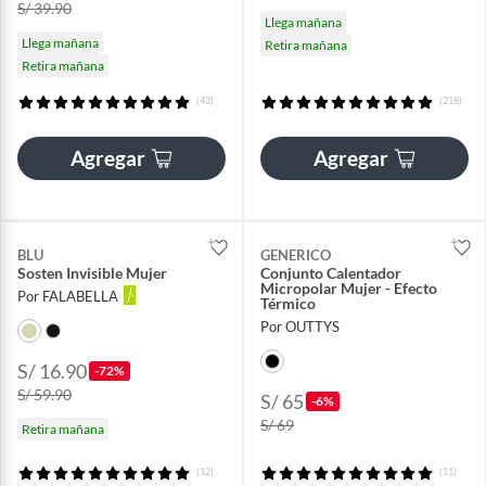
S/ 39.90
Llega mañana
Llega mañana
Retira mañana
Retira mañana
(43)
(218)
Agregar
Agregar
BLU
GENERICO
Sosten Invisible Mujer
Conjunto Calentador
Micropolar Mujer - Efecto
Por FALABELLA
Térmico
Por OUTTYS
S/ 16.90
-72%
S/ 59.90
S/ 65
-6%
S/ 69
Retira mañana
(12)
(11)