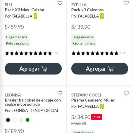
BLU
SYBILLA
Pack X3 Maxi Calzón
Pack x3 Calzones
Por FALABELLA
Por FALABELLA
S/ 59.90
S/ 39.90
Llega mañana
Llega mañana
Retira mañana
Retira mañana
(13)
(15)
Agregar
Agregar
LEONISA
STEFANO COCCI
Brasier balconet de encaje con
Pijama Camisero Mujer
realce incorporado
Por FALABELLA
Por LEONISA TIENDA OFICIAL
S/ 34.90
-50%
S/ 69.90
S/ 89.90
Llega mañana