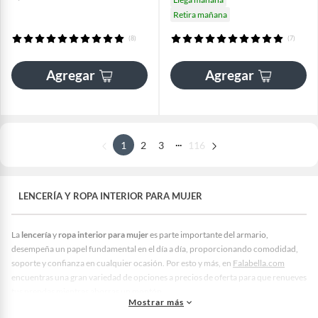
Retira mañana
(8)
(7)
Agregar
Agregar
...
1
2
3
116
LENCERÍA Y ROPA INTERIOR PARA MUJER
La
lencería
y
ropa interior para mujer
es parte importante del armario,
desempeña un papel fundamental en el día a día, proporcionando comodidad,
soporte y confianza en cualquier ocasión. Por esto y más, en
Falabella.com
encuentras una gran variedad de opciones a precios de oferta para que renueves
tus prendas mientras ahorras un montón.
Mostrar más
La
lencería mujer
que puedes elegir en Falabella Perú está diseñada con