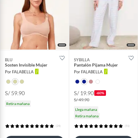
BLU
SYBILLA
Sosten Invisible Mujer
Pantalón Pijama Mujer
Por FALABELLA
Por FALABELLA
S/ 59.90
S/ 19.90
-60%
S/ 49.90
Retira mañana
Llega mañana
Retira mañana
(24)
(51)