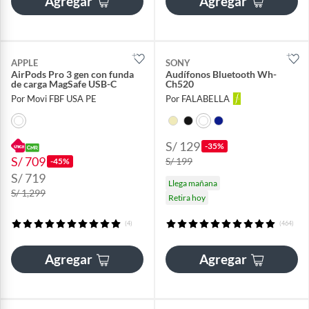
Agregar
Agregar
APPLE
SONY
AirPods Pro 3 gen con funda
Audífonos Bluetooth Wh-
de carga MagSafe USB-C
Ch520
Por Movi FBF USA PE
Por FALABELLA
S/ 129
-35%
S/ 709
S/ 199
-45%
S/ 719
Llega mañana
S/ 1,299
Retira hoy
(4)
(464)
Agregar
Agregar