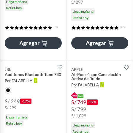
Llega mañana
S/ 299
Retira hoy
Llega mañana
Retira hoy
(30)
(43)
Agregar
Agregar
JBL
APPLE
Audífonos Bluetooth Tune 730
AirPods 4 con Cancelación
Activa de Ruido
Por FALABELLA
Por FALABELLA
S/ 249
-17%
S/ 749
-32%
S/ 299
S/ 799
S/ 1,099
Llega mañana
Retira hoy
Llega mañana
Retira hoy