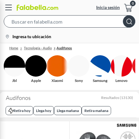
Inicia sesión
Search
Bar
location-
Ingresa tu ubicación
icon
Home
Tecnología - Audio
Audífonos
Jbl
Apple
Xiaomi
Sony
Samsung
Lenovo
H
Audífonos
Resultados
(
13130
)
Retira hoy
Llega hoy
Llega mañana
Retira mañana