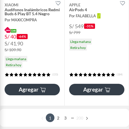
XIAOMI
APPLE
Audífonos Inalámbricos Redmi
AirPods 4
Buds 6 Play BT 5.4 Negro
Por FALABELLA
Por MAXICOMPRA
S/ 549
-31%
S/ 799
S/ 40
-64%
Llega mañana
S/ 41.90
Retira hoy
S/ 109.90
Llega mañana
Retira hoy
(153)
(184)
Agregar
Agregar
...
1
2
3
200