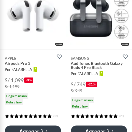
APPLE
SAMSUNG
Airpods Pro 3
Audífonos Bluetooth Galaxy
Buds 4 Pro Black
Por FALABELLA
Por FALABELLA
S/ 1,099
-8%
S/ 749
-21%
S/ 1,199
S/ 949
Llega mañana
Llega mañana
Retira hoy
Retira hoy
(45)
(28)
Agregar
Agregar