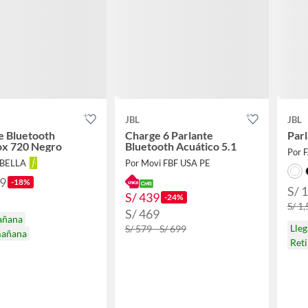
JBL
JBL
e Bluetooth
Charge 6 Parlante
Par
ox 720 Negro
Bluetooth Acuático 5.1
Por 
ABELLA
Por Movi FBF USA PE
99
-18%
S/ 
S/ 439
-24%
S/ 1
S/ 469
añana
Lle
S/ 579 - S/ 699
mañana
Reti