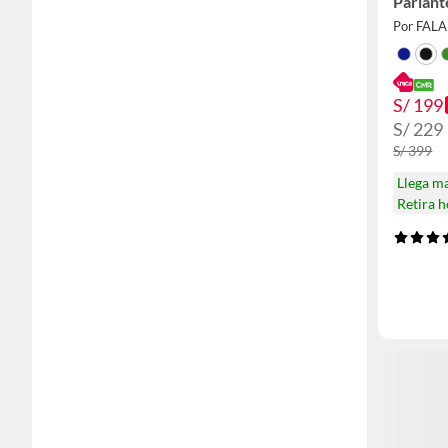
Parlant
Por FAL
S/ 199
S/ 229
S/ 399
Llega m
Retira 