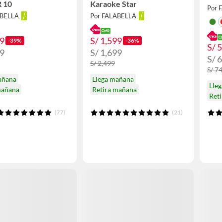
 10
Karaoke Star
Por 
ABELLA
Por FALABELLA
49
S/ 1,599
-39%
-36%
S/ 
99
S/ 1,699
S/ 
S/ 2,499
S/ 74
añana
Llega mañana
Lle
mañana
Retira mañana
Reti
(77)
(21)