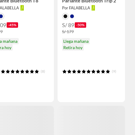
ante Bluetooth T8
Parlante Bluetooth Trip 2
FALABELLA
Por FALABELLA
209
S/ 89
-45%
-50%
79
S/ 179
ga mañana
Llega mañana
ra hoy
Retira hoy
(8)
(9)