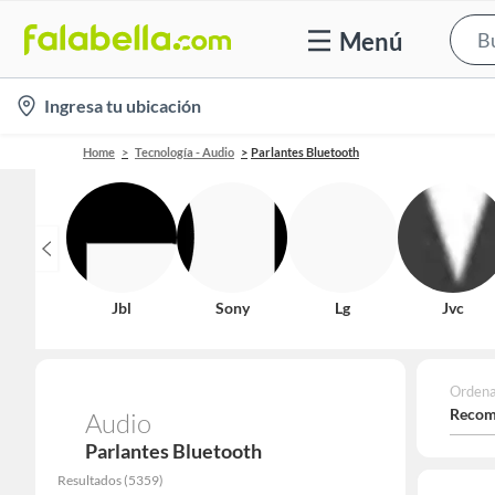
Menú
location-
Ingresa tu ubicación
icon
Home
Tecnología - Audio
Parlantes Bluetooth
Jbl
Sony
Lg
Jvc
Ordena
Recom
Audio
Parlantes Bluetooth
Resultados
(
5359
)