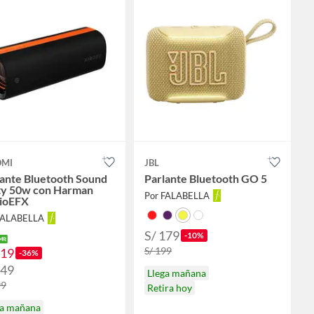
OMI
JBL
lante Bluetooth Sound
Parlante Bluetooth GO 5
ty 50w con Harman
Por FALABELLA
ioEFX
FALABELLA
S/ 179
-10%
S/ 199
319
-36%
349
Llega mañana
99
Retira hoy
ga mañana