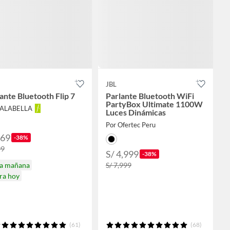
JBL
ante Bluetooth Flip 7
Parlante Bluetooth WiFi
PartyBox Ultimate 1100W
FALABELLA
Luces Dinámicas
Por Ofertec Peru
369
-38%
99
S/ 4,999
-38%
ga mañana
S/ 7,999
ra hoy
(61)
(68)