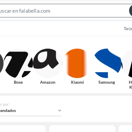
Search
Bar
Tarj
Bose
Amazon
Xiaomi
Samsung
H
K
r por
:
endados