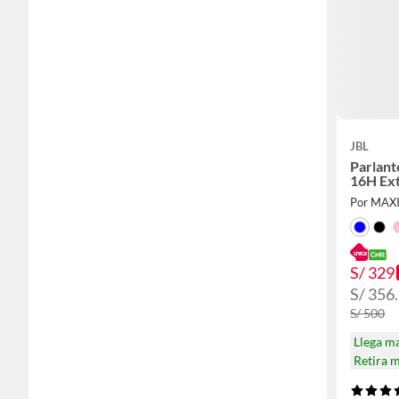
JBL
Parlant
16H Ext
Por MA
S/ 329
S/ 356.
S/ 500
Llega m
Retira 