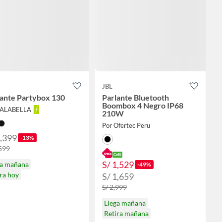
JBL
lante Partybox 130
Parlante Bluetooth
Boombox 4 Negro IP68
FALABELLA
210W
Por Ofertec Peru
1,399
-13%
,599
S/ 1,529
ga mañana
-49%
ra hoy
S/ 1,659
S/ 2,999
Llega mañana
Retira mañana