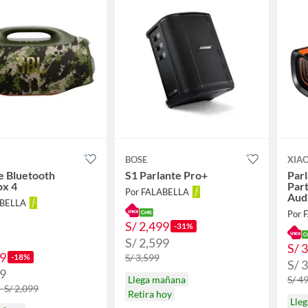
BOSE
XIA
e Bluetooth
S1 Parlante Pro+
Par
x 4
Par
Por FALABELLA
Aud
ABELLA
Por 
S/ 2,499
-31%
S/ 2,599
S/ 
49
-18%
S/ 3,599
S/ 
99
Llega mañana
S/ 4
- S/ 2,099
Retira hoy
Lle