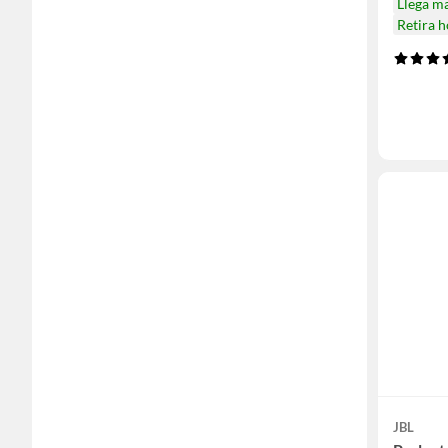
Llega m
Retira 
JBL