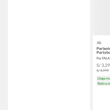
JBL
Parlant
Partyb
Por FAL
S/ 3,2
S/ 3,999
Llega m
Retira 