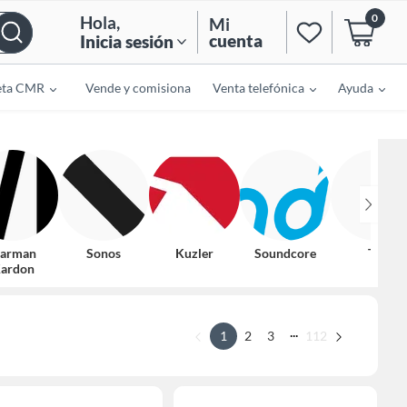
0
Hola
,
Mi
cuenta
Inicia sesión
eta CMR
Vende y comisiona
Venta telefónica
Ayuda
arman
Sonos
Kuzler
Soundcore
Tcl
ardon
...
1
2
3
112