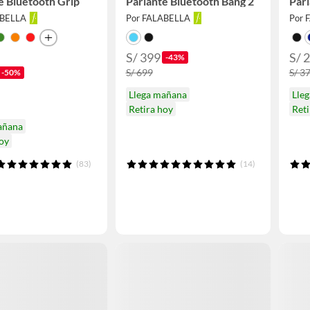
e Bluetooth Grip
Parlante Bluetooth Bang 2
Parl
ABELLA
Por FALABELLA
Por 
S/ 399
S/ 
-43%
S/ 699
S/ 3
-50%
Llega mañana
Lle
Retira hoy
Reti
añana
hoy
(83)
(14)