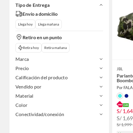
Tipo de Entrega
Envío a domicilio
Llega hoy
Llega mañana
Retiro en un punto
Retira hoy
Retira mañana
Marca
Precio
JBL
Parlant
Calificación del producto
Boombo
Vendido por
Por FAL
Material
Color
S/ 1,6
Conectividad/conexión
S/ 1,6
S/ 1,999 