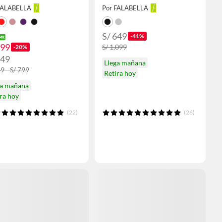
FALABELLA
Por FALABELLA
S/ 649
-41%
599
S/ 1,099
-20%
649
Llega mañana
9 - S/ 799
Retira hoy
ga mañana
ra hoy
(22)
(26)