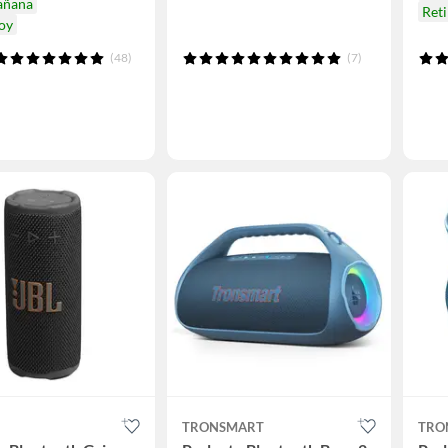
añana
Reti
hoy
(48)
(7)
TRONSMART
TRO