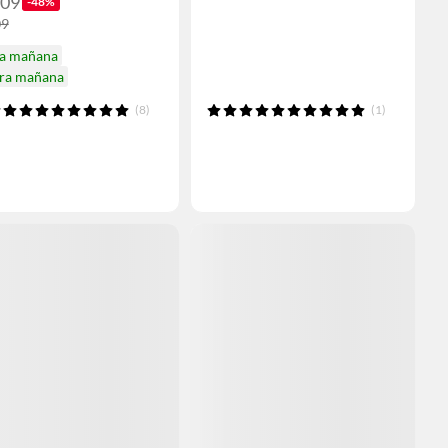
109
-48%
09
ga mañana
ira mañana
(8)
(1)