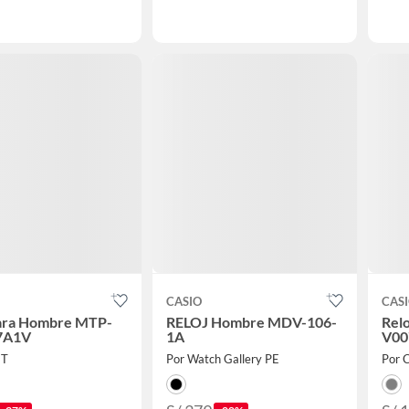
CASIO
CAS
Para Hombre MTP-
RELOJ Hombre MDV-106-
Relo
7A1V
1A
V00
ET
Por Watch Gallery PE
Por 