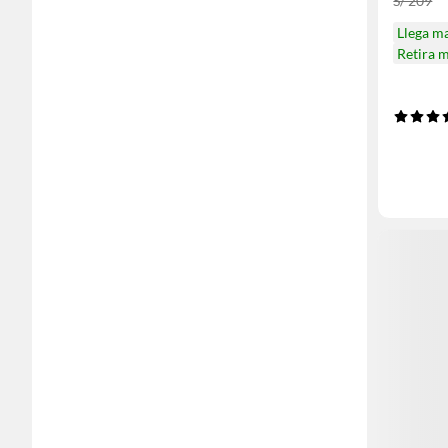
S/ 209
Llega m
Retira 