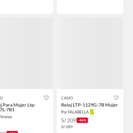
IO
CASIO
j Para Mujer Ltp-
Reloj LTP-1129G-7B Mujer
7L-7B1
Por FALABELLA
Chronos
S/ 209
-46%
S/ 389