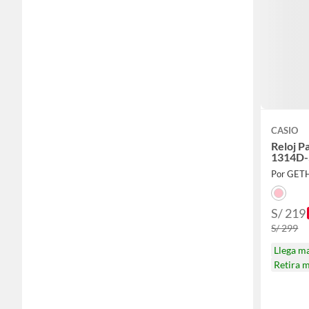
CASIO
Reloj P
1314D
Por GET
S/ 219
S/ 299
Llega m
Retira 