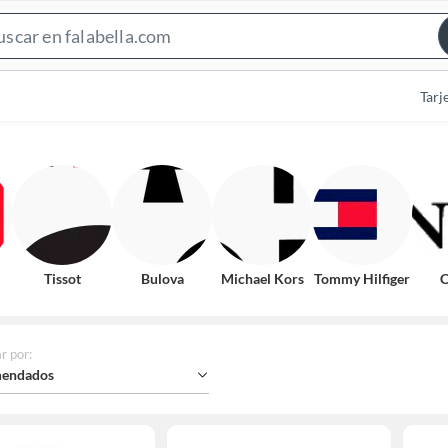
Search
Bar
Tarj
Tissot
Bulova
Michael Kors
Tommy Hilfiger
C
r por
:
endados