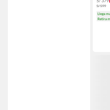
S/ 379
S/ 599
Llega m
Retira 