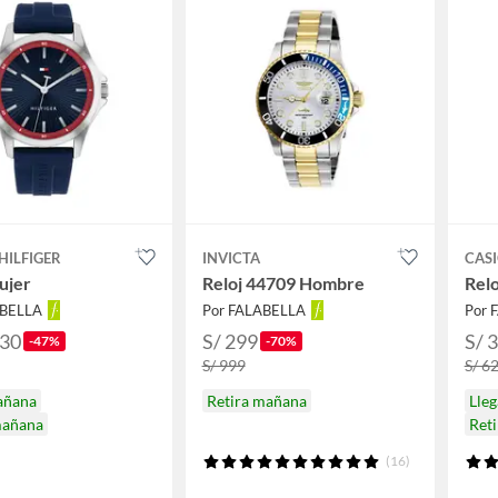
HILFIGER
INVICTA
CAS
ujer
Reloj 44709 Hombre
Rel
ABELLA
Por FALABELLA
Por 
.30
S/ 299
S/ 
-47%
-70%
S/ 999
S/ 6
añana
Retira mañana
Lle
mañana
Ret
(16)