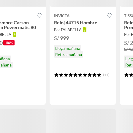
INVICTA
TISS
Hombre Carson
Reloj 44715 Hombre
Rel
m Powermatic 80
Pre
Por FALABELLA
ABELLA
Por 
S/ 999
50
S/ 
-50%
Llega mañana
S/ 4
Retira mañana
añana
Lle
mañana
Ret
(11)