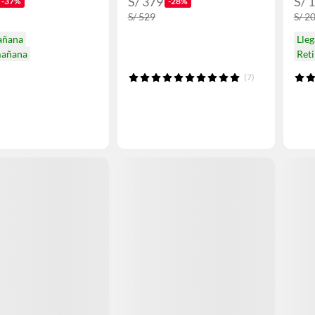
S/ 379
S/ 
-37%
-28%
S/ 529
S/ 2
añana
Lle
mañana
Ret
(7)