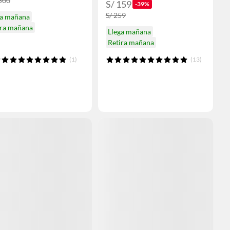
,500
S/ 159
-39%
S/ 259
ga mañana
ira mañana
Llega mañana
Retira mañana
(1)
(13)