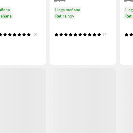
S/ 999
S/ 4
añana
Llega mañana
Lle
mañana
Retira hoy
Ret
(5)
(7)