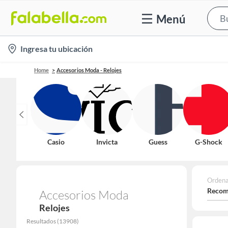
Menú
location-
Ingresa tu ubicación
icon
Home
Accesorios Moda - Relojes
Casio
Invicta
Guess
G-Shock
Ordena
Recom
Accesorios Moda
Relojes
Resultados
(
13908
)