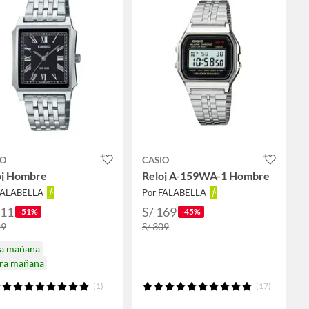
IO
CASIO
oj Hombre
Reloj A-159WA-1 Hombre
FALABELLA
Por FALABELLA
311
S/ 169
-51%
-45%
29
S/ 309
ga mañana
ira mañana
(1)
(17)