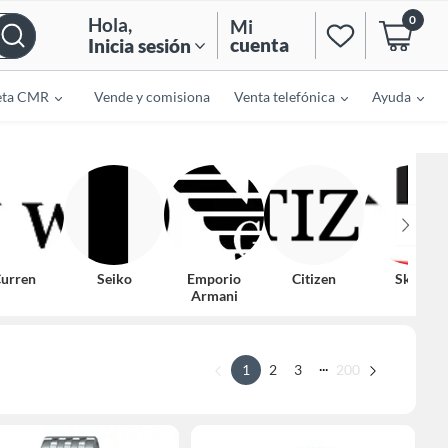
0
Hola
,
Mi
cuenta
Inicia sesión
eta CMR
Vende y comisiona
Venta telefónica
Ayuda
urren
Seiko
Emporio
Citizen
Skmei
Armani
...
1
2
3
200