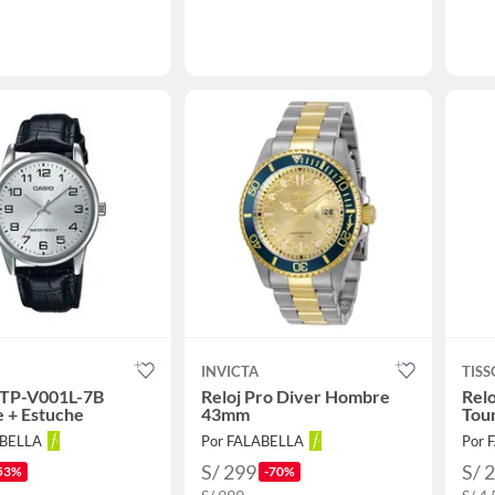
INVICTA
TISS
MTP-V001L-7B
Reloj Pro Diver Hombre
Rel
 + Estuche
43mm
Tou
ABELLA
Por FALABELLA
Por 
S/ 299
S/ 
53%
-70%