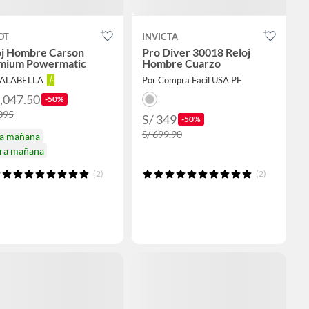
OT
INVICTA
oj Hombre Carson
Pro Diver 30018 Reloj
mium Powermatic
Hombre Cuarzo
FALABELLA
Por Compra Facil USA PE
2,047.50
-50%
,095
S/ 349
-50%
S/ 699.90
ga mañana
ira mañana
(2)
(2)