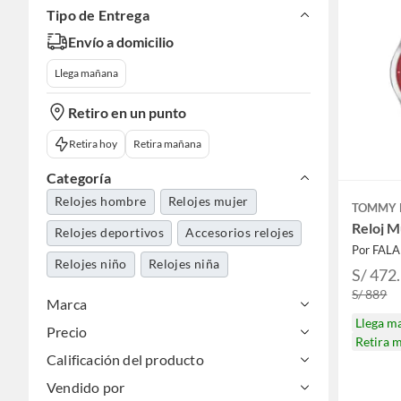
Tipo de Entrega
Envío a domicilio
Llega mañana
Retiro en un punto
Retira hoy
Retira mañana
Categoría
Relojes hombre
Relojes mujer
TOMMY 
Reloj M
Relojes deportivos
Accesorios relojes
Por FAL
Relojes niño
Relojes niña
S/ 472
S/ 889
Marca
Llega m
Precio
Retira 
Calificación del producto
Vendido por