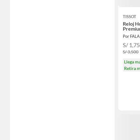
TISSOT
Reloj 
Premiu
Por FAL
S/ 1,7
S/ 3,500
Llega m
Retira 