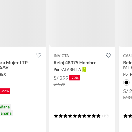
INVICTA
CAS
ara Mujer LTP-
Reloj 48375 Hombre
Rel
-5AV
MTP
Por FALABELLA
HEX
Por 
S/ 299
-70%
S/ 999
S/ 
-27%
S/ 3
añana
mañana
(10)