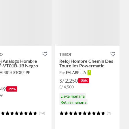
IO
TISSOT
oj Análogo Hombre
Reloj Hombre Chemin Des
-VT01B-1B Negro
Tourelles Powermatic
FAIRICH STORE PE
Por FALABELLA
S/ 2,250
-50%
S/ 4,500
249
-22%
19
Llega mañana
Retira mañana
(14)
(2)