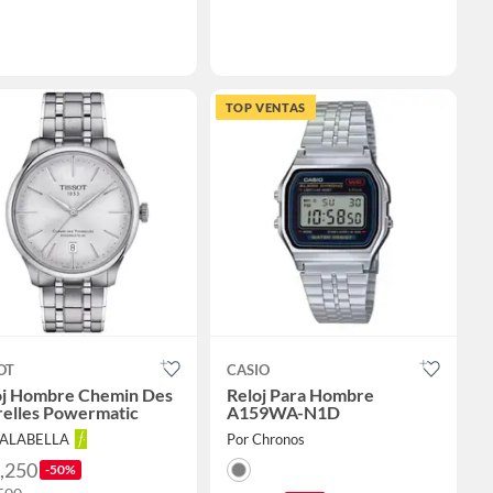
TOP VENTAS
OT
CASIO
oj Hombre Chemin Des
Reloj Para Hombre
relles Powermatic
A159WA-N1D
FALABELLA
Por Chronos
2,250
-50%