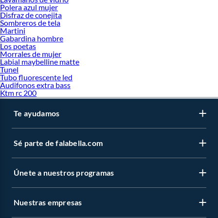
Polera azul mujer
Disfraz de conejita
Sombreros de tela
Martini
Gabardina hombre
Los poetas
Morrales de mujer
Labial maybelline matte
Tunel
Tubo fluorescente led
Audifonos extra bass
Ktm rc 200
Te ayudamos
Sé parte de falabella.com
Únete a nuestros programas
Nuestras empresas