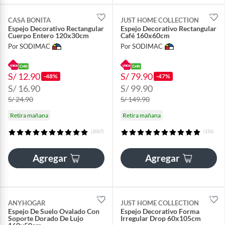
CASA BONITA
JUST HOME COLLECTION
Espejo Decorativo Rectangular
Espejo Decorativo Rectangular
Cuerpo Entero 120x30cm
Café 160x60cm
Por SODIMAC
Por SODIMAC
S/ 12.90
S/ 79.90
-48%
-47%
S/ 16.90
S/ 99.90
S/ 24.90
S/ 149.90
Retira mañana
Retira mañana
(2067)
(156)
Agregar
Agregar
ANYHOGAR
JUST HOME COLLECTION
Espejo De Suelo Ovalado Con
Espejo Decorativo Forma
Soporte Dorado De Lujo
Irregular Drop 60x105cm