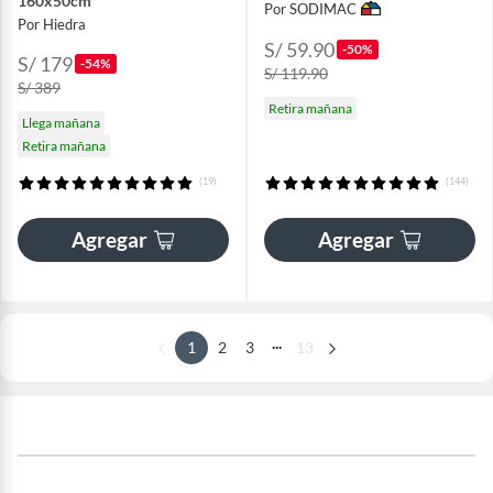
160x50cm
Por SODIMAC
Por Hiedra
S/ 59.90
-50%
S/ 179
-54%
S/ 119.90
S/ 389
Retira mañana
Llega mañana
Retira mañana
(19)
(144)
Agregar
Agregar
...
1
2
3
13