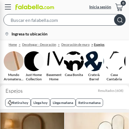
Inicia sesión
Search
Bar
location-
Ingresa tu ubicación
icon
Home
Decohogar - Decoración
Decoración de muro
Espejos
Mundo
Just Home
Basement
Casa Bonita
Crate &
Casa
Aromaterapi
Collection
Home
Barrel
Cantabria
a
Espejos
Resultados
(
608
)
Retira hoy
Llega hoy
Llega mañana
Retira mañana