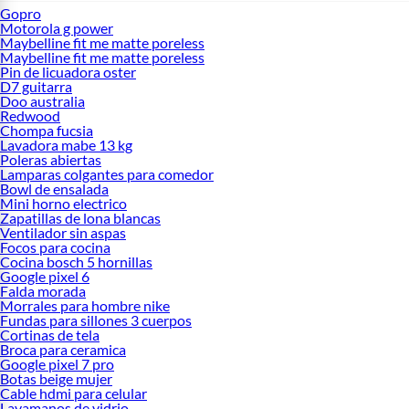
Gopro
Motorola g power
Maybelline fit me matte poreless
Maybelline fit me matte poreless
Pin de licuadora oster
D7 guitarra
Doo australia
Redwood
Chompa fucsia
Lavadora mabe 13 kg
Poleras abiertas
Lamparas colgantes para comedor
Bowl de ensalada
Mini horno electrico
Zapatillas de lona blancas
Ventilador sin aspas
Focos para cocina
Cocina bosch 5 hornillas
Google pixel 6
Falda morada
Morrales para hombre nike
Fundas para sillones 3 cuerpos
Cortinas de tela
Broca para ceramica
Google pixel 7 pro
Botas beige mujer
Cable hdmi para celular
Lavamanos de vidrio